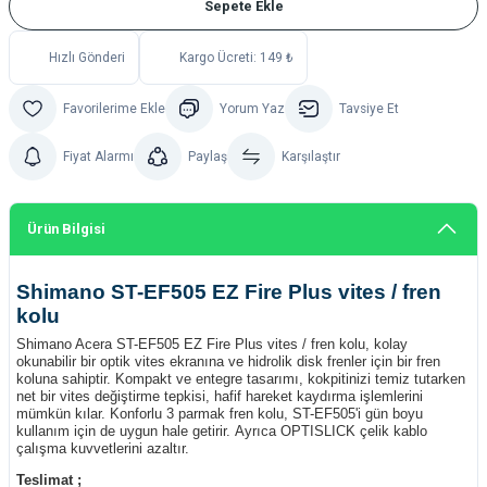
Sepete Ekle
Hızlı Gönderi
Kargo Ücreti: 149 ₺
Yorum Yaz
Tavsiye Et
Fiyat Alarmı
Paylaş
Karşılaştır
Ürün Bilgisi
Shimano ST-EF505 EZ Fire Plus vites / fren
kolu
Shimano Acera ST-EF505 EZ Fire Plus vites / fren kolu, kolay
okunabilir bir optik vites ekranına ve hidrolik disk frenler için bir fren
koluna sahiptir. Kompakt ve entegre tasarımı, kokpitinizi temiz tutarken
net bir vites değiştirme tepkisi, hafif hareket kaydırma işlemlerini
mümkün kılar. Konforlu 3 parmak fren kolu, ST-EF505'i gün boyu
kullanım için de uygun hale getirir. Ayrıca OPTISLICK çelik kablo
çalışma kuvvetlerini azaltır.
Teslimat ;