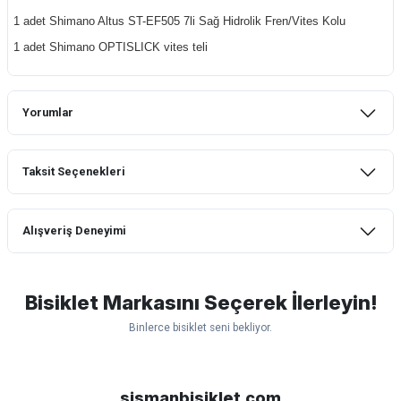
1 adet Shimano Altus ST-EF505 7li Sağ Hidrolik Fren/Vites Kolu
1 adet Shimano OPTISLICK vites teli
Yorumlar
Taksit Seçenekleri
Bu ürüne ilk yorumu siz yapın!
Alışveriş Deneyimi
Yorum Yaz
mtb urban downhill için almanızı tavsiye
etmem aldıktan 1 ay sonra sapasağlam
lastik yanak kısmından 3cm yarıldı ama
Bisiklet Markasını Seçerek İlerleyin!
normal sürüşe uygun
Binlerce bisiklet seni bekliyor.
Erim GÜLAĞIZ | 28/07/2026
Scott
Carraro
Bianchi
Kron
Lapierre
Mosso
Ümit
Hızlı ve güzel paketleme.
Bisan
WRC
sismanbisiklet.com