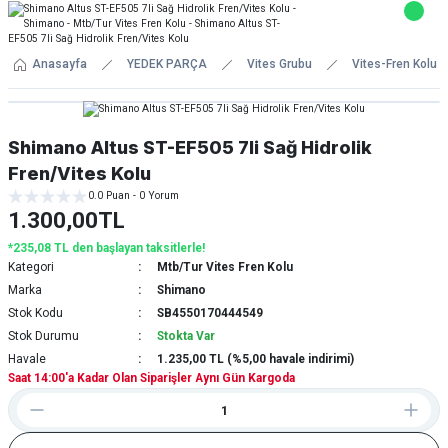
Anasayfa
YEDEK PARÇA
Vites Grubu
Vites-Fren Kolu (
Shimano Altus ST-EF505 7li Sağ Hidrolik
Fren/Vites Kolu
0.0 Puan - 0 Yorum
1.300,00TL
*235,08 TL den başlayan taksitlerle!
Kategori
Mtb/Tur Vites Fren Kolu
Marka
Shimano
Stok Kodu
SB4550170444549
Stok Durumu
Stokta Var
Havale
1.235,00 TL (%5,00 havale indirimi)
Saat 14:00'a Kadar Olan Siparişler Aynı Gün Kargoda