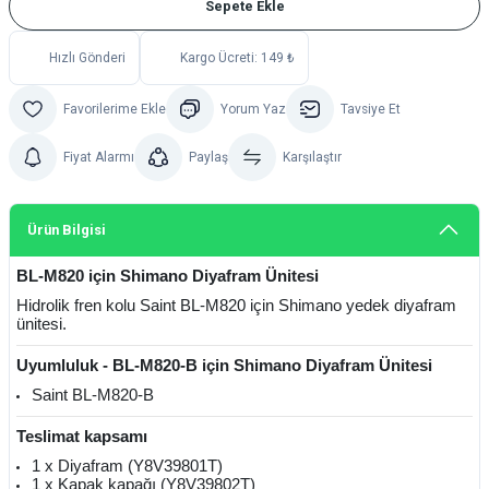
Sepete Ekle
Hızlı Gönderi
Kargo Ücreti: 149 ₺
Yorum Yaz
Tavsiye Et
Fiyat Alarmı
Paylaş
Karşılaştır
Ürün Bilgisi
BL-M820 için Shimano Diyafram Ünitesi
Hidrolik fren kolu Saint BL-M820 için Shimano yedek diyafram
ünitesi.
Uyumluluk - BL-M820-B için Shimano Diyafram Ünitesi
Saint BL-M820-B
Teslimat kapsamı
1 x Diyafram (Y8V39801T)
1 x Kapak kapağı (Y8V39802T)