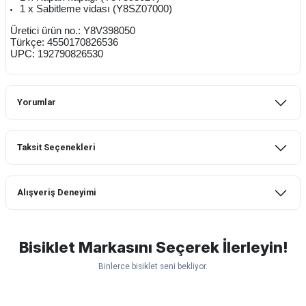
1 x Sabitleme vidası (Y8SZ07000)
Üretici ürün no.: Y8V398050
Türkçe: 4550170826536
UPC: 192790826530
Yorumlar
Taksit Seçenekleri
Bu ürüne ilk yorumu siz yapın!
Alışveriş Deneyimi
Yorum Yaz
mtb urban downhill için almanızı tavsiye
etmem aldıktan 1 ay sonra sapasağlam
lastik yanak kısmından 3cm yarıldı ama
Bisiklet Markasını Seçerek İlerleyin!
normal sürüşe uygun
Binlerce bisiklet seni bekliyor.
Erim GÜLAĞIZ | 28/07/2026
Scott
Carraro
Bianchi
Kron
Lapierre
Mosso
Ümit
Hızlı ve güzel paketleme.