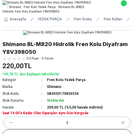
Anasayfa
YEDEK PARÇA
Fren Grubu
Fren Kolları
Shimano BL-M820 Hidrolik Fren Kolu Diyafram
Y8V398050
0.0 Puan - 0 Yorum
220,00TL
*39,78 TL den başlayan taksitlerle!
Kategori
Fren Kolu Yedek Parça
Marka
Shimano
Stok Kodu
SB4550170826536
Stok Durumu
Stokta Var
Havale
209,00 TL (%5,00 havale indirimi)
Saat 14:00'a Kadar Olan Siparişler Aynı Gün Kargoda