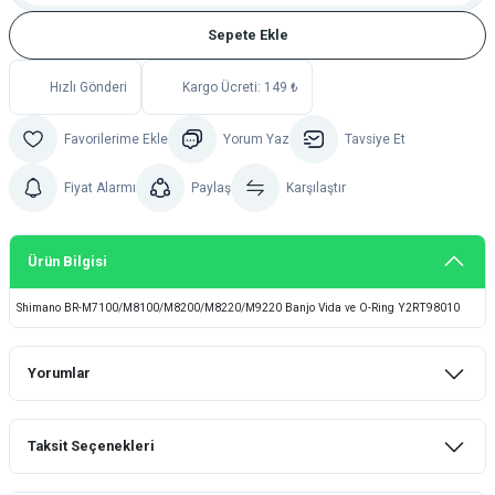
Sepete Ekle
Hızlı Gönderi
Kargo Ücreti: 149 ₺
Yorum Yaz
Tavsiye Et
Fiyat Alarmı
Paylaş
Karşılaştır
Ürün Bilgisi
Shimano BR-M7100/M8100/M8200/M8220/M9220 Banjo Vida ve O-Ring Y2RT98010
Yorumlar
Taksit Seçenekleri
Bu ürüne ilk yorumu siz yapın!