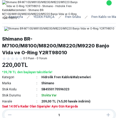
Anasayfa
YEDEK PARÇA
Fren Grubu
Fren Kablo ve Mal
Shimano BR-
M7100/M8100/M8200/M8220/M9220 Banjo
Vida ve O-Ring Y2RT98010
0.0 Puan - 0 Yorum
220,00TL
*39,78 TL den başlayan taksitlerle!
Kategori
Hidrolik Fren Kablo&Malzemeleri
Marka
Shimano
Stok Kodu
SB4550170596323
Stok Durumu
Stokta Var
Havale
209,00 TL (%5,00 havale indirimi)
Saat 14:00'a Kadar Olan Siparişler Aynı Gün Kargoda