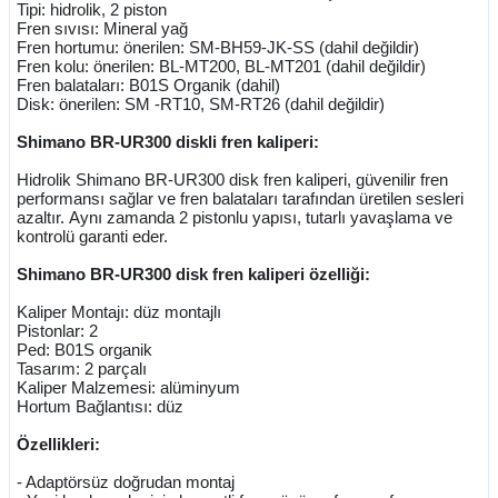
Tipi: hidrolik, 2 piston
Fren sıvısı: Mineral yağ
Fren hortumu: önerilen: SM-BH59-JK-SS (dahil değildir)
Fren kolu: önerilen: BL-MT200, BL-MT201 (dahil değildir)
Fren balataları: B01S Organik (dahil)
Disk: önerilen: SM -RT10, SM-RT26 (dahil değildir)
Shimano BR-UR300 diskli fren kaliperi:
Hidrolik Shimano BR-UR300 disk fren kaliperi, güvenilir fren
performansı sağlar ve fren balataları tarafından üretilen sesleri
azaltır. Aynı zamanda 2 pistonlu yapısı, tutarlı yavaşlama ve
kontrolü garanti eder.
Shimano BR-UR300 disk fren kaliperi özelliği:
Kaliper Montajı: düz montajlı
Pistonlar: 2
Ped: B01S organik
Tasarım: 2 parçalı
Kaliper Malzemesi: alüminyum
Hortum Bağlantısı: düz
Özellikleri:
- Adaptörsüz doğrudan montaj