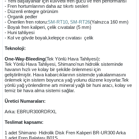
- Yeni başlayanlar için kuvvetli fren gücü ve fren performansı
- Fren hortumlarının daha az tıkırtı sesleri
- Düzenli entegre görünüm
- Organik pedler
- Önerilen fren rotoru:
SM-RT10
,
SM-RT26
(Yalnızca 160 mm)
- Boyalı fren kaliperi, çelik cıvatalar (5 mm)
- Huni tahliyesi
- Kol ve gövde boyalı,kelepçe cıvatası çelik
Teknoloji:
One-Way-Bleeding
(Tek Yönlü Hava Tahliyesi)
:
Tek Yönlü Hava Tahliyesi, Shimano'nun hidrolik sisteminde
havanın hızlı ve kolay bir şekilde önlenmesi için
geliştirilmiştir. Hava kabarcıklarının sistemde yakalanmasını
önlemek için sistem boyunca yağ yolunu düzene koyorlar.Tek
yönlü yağ yönlendirme artı mineral yağlı bir huni aracı, kolay ve
temiz bir hava alma sistemi sağlar.
Üretici Numaraları:
Arka: EBRUR300RDRXL
Teslimat kapsamı:
1 adet Shimano Hidrolik Disk Fren Kalıperi BR-UR300 Arka
1 adet Fren Balatası B01S