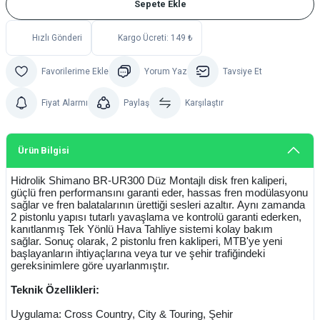
Sepete Ekle
Hızlı Gönderi
Kargo Ücreti: 149 ₺
Yorum Yaz
Tavsiye Et
Fiyat Alarmı
Paylaş
Karşılaştır
Ürün Bilgisi
Hidrolik Shimano BR-UR300 Düz Montajlı disk fren kaliperi,
güçlü fren performansını garanti eder, hassas fren modülasyonu
sağlar ve fren balatalarının ürettiği sesleri azaltır. Aynı zamanda
2 pistonlu yapısı tutarlı yavaşlama ve kontrolü garanti ederken,
kanıtlanmış Tek Yönlü Hava Tahliye sistemi kolay bakım
sağlar. Sonuç olarak, 2 pistonlu fren kakliperi, MTB'ye yeni
başlayanların ihtiyaçlarına veya tur ve şehir trafiğindeki
gereksinimlere göre uyarlanmıştır.
Teknik Özellikleri:
Uygulama: Cross Country, City & Touring, Şehir