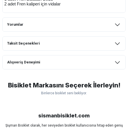
2 adet Fren kaliperi için vidalar
Yorumlar
Taksit Seçenekleri
Bu ürüne ilk yorumu siz yapın!
Alışveriş Deneyimi
Yorum Yaz
mtb urban downhill için almanızı tavsiye
etmem aldıktan 1 ay sonra sapasağlam
lastik yanak kısmından 3cm yarıldı ama
Bisiklet Markasını Seçerek İlerleyin!
normal sürüşe uygun
Binlerce bisiklet seni bekliyor.
Erim GÜLAĞIZ | 28/07/2026
Scott
Carraro
Bianchi
Kron
Lapierre
Mosso
Ümit
Hızlı ve güzel paketleme.
Bisan
WRC
sismanbisiklet.com
Bahriye Akay Tan | 21/07/2026
Şişman Bisiklet olarak, her seviyeden bisiklet kullanıcısına hitap eden geniş