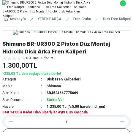
Anasayfa
YEDEK PARÇA
Fren Grubu
Disk Fren Kaliperle
Shimano BR-UR300 2 Piston Düz Montaj
Hidrolik Disk Arka Fren Kaliperi
0.0 Puan - 0 Yorum
1.300,00TL
*235,08 TL den başlayan taksitlerle!
Kategori
Disk Fren Kaliperleri
Marka
Shimano
Stok Kodu
SB4524667775669
Stok Durumu
Stokta Var
Havale
1.235,00 TL (%5,00 havale indirimi)
Saat 14:00'a Kadar Olan Siparişler Aynı Gün Kargoda