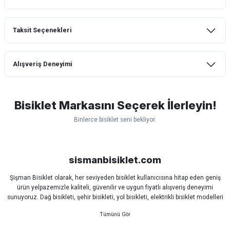
Taksit Seçenekleri
Bu ürüne ilk yorumu siz yapın!
Alışveriş Deneyimi
Yorum Yaz
mtb urban downhill için almanızı tavsiye
etmem aldıktan 1 ay sonra sapasağlam
lastik yanak kısmından 3cm yarıldı ama
Bisiklet Markasını Seçerek İlerleyin!
normal sürüşe uygun
Binlerce bisiklet seni bekliyor.
Erim GÜLAĞIZ | 28/07/2026
Scott
Carraro
Bianchi
Kron
Lapierre
Mosso
Ümit
Hızlı ve güzel paketleme.
Bisan
WRC
sismanbisiklet.com
Bahriye Akay Tan | 21/07/2026
Şişman Bisiklet olarak, her seviyeden bisiklet kullanıcısına hitap eden geniş
ürün yelpazemizle kaliteli, güvenilir ve uygun fiyatlı alışveriş deneyimi
Siparişim problemsiz geldi teşekkürler.
sunuyoruz. Dağ bisikleti, şehir bisikleti, yol bisikleti, elektrikli bisiklet modelleri
DOĞUŞ GÖKTAY | 17/07/2026
ve tüm bisiklet yedek parçalarını tek çatı altında bulabilirsiniz.
Sürüş keyfinizi artırmak için dünyanın önde gelen markalarına ait bisiklet
ekipmanları, aksesuarlar ve teknik parçaları sizlerle buluşturuyoruz.