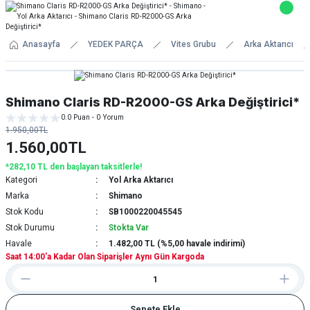
Anasayfa
YEDEK PARÇA
Vites Grubu
Arka Aktarıcı
Shimano Claris RD-R2000-GS Arka Değiştirici*
0.0 Puan - 0 Yorum
1.950,00TL
1.560,00TL
*282,10 TL den başlayan taksitlerle!
Kategori
Yol Arka Aktarıcı
Marka
Shimano
Stok Kodu
SB1000220045545
Stok Durumu
Stokta Var
Havale
1.482,00 TL (%5,00 havale indirimi)
Saat 14:00'a Kadar Olan Siparişler Aynı Gün Kargoda
Sepete Ekle