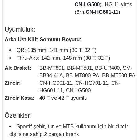
CN-LG500
), HG 11 vites
(örn.
CN-HG601-11
)
Uyumluluk:
Arka Üst Kilit Somunu Boyutu:
QR: 135 mm, 141 mm (30 T, 32 T)
Thru-Aks: 142 mm, 148 mm (30 T, 32 T)
Alt Braket:
BB-MT801, BB-MT501, BB-UR400, SM-
BB94-41A, BB-MT800-PA, BB-MT500-PA
Zincir:
CN-HG901-11, CN-HG701-11, CN-
HG601-11, CN-LG500
Zincir Kasa:
40 T ve 42 T uyumlu
Özellikler:
Sportif şehir, tur ve MTB kullanımı için bir zincir
dişlisine sahip 2 parçalı krank