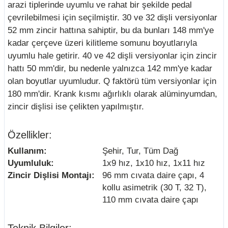
arazi tiplerinde uyumlu ve rahat bir şekilde pedal
çevrilebilmesi için seçilmiştir. 30 ve 32 dişli versiyonlar
52 mm zincir hattına sahiptir, bu da bunları 148 mm'ye
kadar çerçeve üzeri kilitleme somunu boyutlarıyla
uyumlu hale getirir. 40 ve 42 dişli versiyonlar için zincir
hattı 50 mm'dir, bu nedenle yalnızca 142 mm'ye kadar
olan boyutlar uyumludur. Q faktörü tüm versiyonlar için
180 mm'dir. Krank kısmı ağırlıklı olarak alüminyumdan,
zincir dişlisi ise çelikten yapılmıştır.
Özellikler:
Kullanım:
Şehir, Tur, Tüm Dağ
Uyumluluk:
1x9 hız, 1x10 hız, 1x11 hız
Zincir Dişlisi Montajı:
96 mm cıvata daire çapı, 4
kollu asimetrik (30 T, 32 T),
110 mm cıvata daire çapı