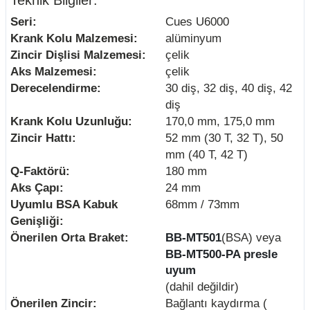
Teknik Bilgiler:
Seri:
Cues U6000
Krank Kolu Malzemesi:
alüminyum
Zincir Dişlisi Malzemesi:
çelik
Aks Malzemesi:
çelik
Derecelendirme:
30 diş, 32 diş, 40 diş, 42
diş
Krank Kolu Uzunluğu:
170,0 mm, 175,0 mm
Zincir Hattı:
52 mm (30 T, 32 T), 50
mm (40 T, 42 T)
Q-Faktörü:
180 mm
Aks Çapı:
24 mm
Uyumlu BSA Kabuk
68mm / 73mm
Genişliği:
Önerilen Orta Braket:
BB-MT501
(BSA) veya
BB-MT500-PA presle
uyum
(dahil değildir)
Önerilen Zincir:
Bağlantı kaydırma (