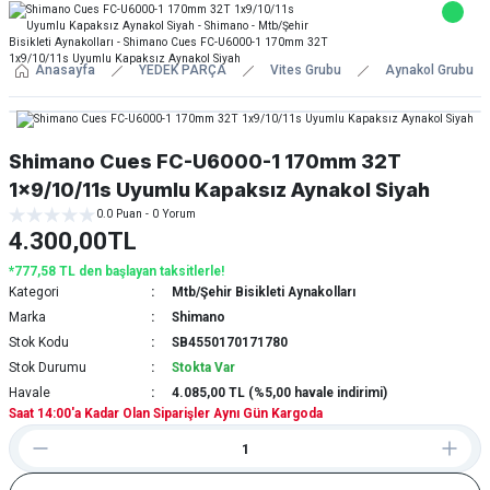
Anasayfa
YEDEK PARÇA
Vites Grubu
Aynakol Grubu
Shimano Cues FC-U6000-1 170mm 32T
1x9/10/11s Uyumlu Kapaksız Aynakol Siyah
0.0 Puan - 0 Yorum
4.300,00TL
*777,58 TL den başlayan taksitlerle!
Kategori
Mtb/Şehir Bisikleti Aynakolları
Marka
Shimano
Stok Kodu
SB4550170171780
Stok Durumu
Stokta Var
Havale
4.085,00 TL (%5,00 havale indirimi)
Saat 14:00'a Kadar Olan Siparişler Aynı Gün Kargoda