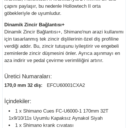
çapını paylaşır, bu nedenle Hollowtech II orta
göbekleriyle de uyumludur.
Dinamik Zincir Bağlantısı+
Dinamik Zincir Bağlantısı+, Shimano'nun arazi kullanımı
için tasarlanmış tek zincir dişlilerinin özel diş profiline
verdiği addır. Bu, zincir tutuşunu iyileştirir ve engebeli
zeminlerde zincir düşmesini önler. Ayrıca aşınmayı en
aza indirir ve pedal çevirme verimliliğini artırır.
Üretici Numaraları:
170,0 mm 32 diş:
EFCU60001CXA2
İçindekiler:
1 x Shimano Cues FC-U6000-1 170mm 32T
1x9/10/11s Uyumlu Kapaksız Aynakol Siyah
1 x Shimano krank cıvatası