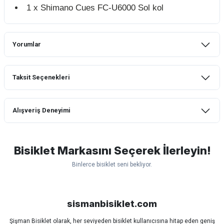
1 x Shimano Cues FC-U6000 Sol kol
Yorumlar
Taksit Seçenekleri
Bu ürüne ilk yorumu siz yapın!
Alışveriş Deneyimi
Yorum Yaz
mtb urban downhill için almanızı tavsiye
etmem aldıktan 1 ay sonra sapasağlam
lastik yanak kısmından 3cm yarıldı ama
Bisiklet Markasını Seçerek İlerleyin!
normal sürüşe uygun
Binlerce bisiklet seni bekliyor.
Erim GÜLAĞIZ | 28/07/2026
Scott
Carraro
Bianchi
Kron
Lapierre
Mosso
Ümit
Hızlı ve güzel paketleme.
Bisan
WRC
sismanbisiklet.com
Bahriye Akay Tan | 21/07/2026
Şişman Bisiklet olarak, her seviyeden bisiklet kullanıcısına hitap eden geniş