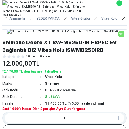
Anasayfa
YEDEK PARÇA
Vites Grubu
Vites Kolu
Yeni
Shimano Deore XT SW-M8250-IR I-SPEC EV
Bağlantılı Di2 Vites Kolu ISWM8250IRB
0.0 Puan - 0 Yorum
12.000,00TL
*2.170,00 TL den başlayan taksitlerle!
Kategori
Vites Kolu
Marka
Shimano
Stok Kodu
SB4550170748784
Stok Durumu
Stokta Var
Havale
11.400,00 TL (%5,00 havale indirimi)
Saat 14:00'a Kadar Olan Siparişler Aynı Gün Kargoda