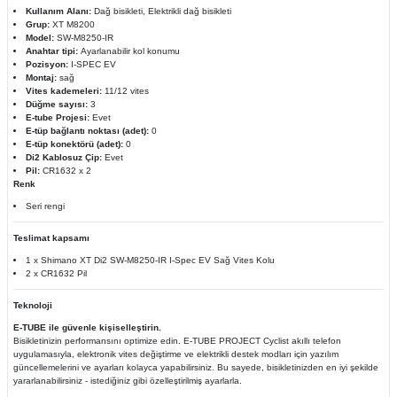
Kullanım Alanı:
Dağ bisikleti, Elektrikli dağ bisikleti
Grup:
XT M8200
Model:
SW-M8250-IR
Anahtar tipi:
Ayarlanabilir kol konumu
Pozisyon:
I-SPEC EV
Montaj:
sağ
Vites kademeleri:
11/12 vites
Düğme sayısı:
3
E-tube Projesi:
Evet
E-tüp bağlantı noktası (adet):
0
E-tüp konektörü (adet):
0
Di2 Kablosuz Çip:
Evet
Pil:
CR1632 x 2
Renk
Seri rengi
Teslimat kapsamı
1 x Shimano XT Di2 SW-M8250-IR I-Spec EV Sağ Vites Kolu
2 x CR1632 Pil
Teknoloji
E-TUBE ile güvenle kişiselleştirin.
Bisikletinizin performansını optimize edin. E-TUBE PROJECT Cyclist akıllı telefon
uygulamasıyla, elektronik vites değiştirme ve elektrikli destek modları için yazılım
güncellemelerini ve ayarları kolayca yapabilirsiniz. Bu sayede, bisikletinizden en iyi şekilde
yararlanabilirsiniz - istediğiniz gibi özelleştirilmiş ayarlarla.