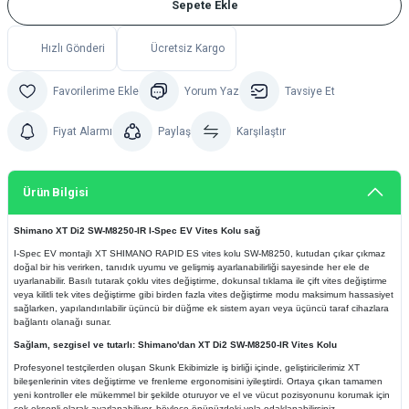
Sepete Ekle
Hızlı Gönderi
Ücretsiz Kargo
Yorum Yaz
Tavsiye Et
Fiyat Alarmı
Paylaş
Karşılaştır
Ürün Bilgisi
Shimano XT Di2 SW-M8250-IR I-Spec EV Vites Kolu sağ
I-Spec EV montajlı XT SHIMANO RAPID ES vites kolu SW-M8250, kutudan çıkar çıkmaz
doğal bir his verirken, tanıdık uyumu ve gelişmiş ayarlanabilirliği sayesinde her ele de
uyarlanabilir. Basılı tutarak çoklu vites değiştirme, dokunsal tıklama ile çift vites değiştirme
veya kilitli tek vites değiştirme gibi birden fazla vites değiştirme modu maksimum hassasiyet
sağlarken, yapılandırılabilir üçüncü bir düğme ek sistem ayarı veya üçüncü taraf cihazlara
bağlantı olanağı sunar.
Sağlam, sezgisel ve tutarlı: Shimano'dan XT Di2 SW-M8250-IR Vites Kolu
Profesyonel testçilerden oluşan Skunk Ekibimizle iş birliği içinde, geliştiricilerimiz XT
bileşenlerinin vites değiştirme ve frenleme ergonomisini iyileştirdi. Ortaya çıkan tamamen
yeni kontroller ele mükemmel bir şekilde oturuyor ve el ve vücut pozisyonunu korumak için
çok eksenli olarak ayarlanabiliyor, böylece önünüzdeki yola odaklanabilirsiniz.