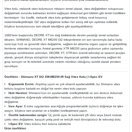
Vites kolu, mekanik vites kolumuzun mirasını temel alarak, vites değiştirirken tutuşunuzu
değiştirmek zorunda kalmadan kontrol sağlayan dokunsal geri bildirim gibi temel özellikleri
benimsiyor - bu özellik, mekanik vites kolu geliştirmenin birkaç nesli boyunca
mükemmelleştirilmiştir. Di2 vites değiştirme kolları her sürüş stili için optimize edilebilir,
böylece kurulumunuzu tam olarak istediğiniz gibi ayarlayabilirsiniz.
1980'lerin başlarında DEORE XT'nin dağ bisikletinde devrim yarattığı temel anlardan
itibaren, SHIMANO, DEORE XT M8200 Di2 bileşenlerinin en son tanıtımıyla daha fazla
sürücüye hızlı ve güvenilir vites değiştirme, sağlam bir aktarma organı yapısı ve geliştirilmiş
frenleme sistemleri sunuyor. Amiral gemimiz XTR M9200 yarış grubunun yakın zamanda
piyasaya sürülmesinin ardından, DEORE XT, XTR'den önemli teknoloji ve tasarım ipuçları
alarak, gerçek dünya sürüşünün taleplerine dayanacak şekilde tasarlanmış sağlam bir
grup sunuyor ve iki tekerlek üzerinde nelerin mümkün olduğunu sürekli olarak yeniden
tanımlıyor.
Özellikler - Shimano XT Di2 SW-M8250-IR Sağ Vites Kolu | I-Spec EV
Ergonomik Evrim:
Alışılmış uyum ve çok eksenli ayarlanabilirlik, bu Shimano vites
kolunu bugüne kadarki en doğal his veren vites kolu yapıyor.
Hızlı Hareket:
Shimano'nun en ayarlanabilir, özelleştirilebilir ve son derece dokunsal
vites değiştirme düğmesiyle etkinleştirilen hassas, yıldırım hızında kablosuz vites
değiştirme.
İnce Ayar:
E-tube uygulaması aracılığıyla programlanabilir üçüncü düğmeye bir işlev
atayın, böylece tam anahtar ve e-bisiklet özelleştirmesi yapın.
Özellik bakımından zengin:
Üç yönlü ayar, iki kademeli çift vites veya basılı tutarak
çoklu vites değiştirme, kauçuk çekiş pedi ve tek/çift mod dönüştürücü ile teknoloji dolu.
I-Spec EV:
Vites kolunu fren koluna sabitleme
Ürün özellikleri