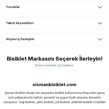
Yorumlar
Taksit Seçenekleri
Bu ürüne ilk yorumu siz yapın!
Alışveriş Deneyimi
Yorum Yaz
mtb urban downhill için almanızı tavsiye
etmem aldıktan 1 ay sonra sapasağlam
lastik yanak kısmından 3cm yarıldı ama
Bisiklet Markasını Seçerek İlerleyin!
normal sürüşe uygun
Binlerce bisiklet seni bekliyor.
Erim GÜLAĞIZ | 28/07/2026
Scott
Carraro
Bianchi
Kron
Lapierre
Mosso
Ümit
Hızlı ve güzel paketleme.
Bisan
WRC
sismanbisiklet.com
Bahriye Akay Tan | 21/07/2026
Şişman Bisiklet olarak, her seviyeden bisiklet kullanıcısına hitap eden geniş
ürün yelpazemizle kaliteli, güvenilir ve uygun fiyatlı alışveriş deneyimi
Siparişim problemsiz geldi teşekkürler.
sunuyoruz. Dağ bisikleti, şehir bisikleti, yol bisikleti, elektrikli bisiklet modelleri
DOĞUŞ GÖKTAY | 17/07/2026
ve tüm bisiklet yedek parçalarını tek çatı altında bulabilirsiniz.