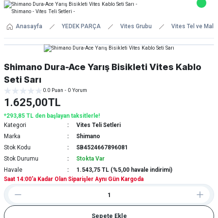
Anasayfa
YEDEK PARÇA
Vites Grubu
Vites Tel ve Mal
Shimano Dura-Ace Yarış Bisikleti Vites Kablo
Seti Sarı
0.0 Puan - 0 Yorum
1.625,00TL
*293,85 TL den başlayan taksitlerle!
Kategori
Vites Teli Setleri
Marka
Shimano
Stok Kodu
SB4524667896081
Stok Durumu
Stokta Var
Havale
1.543,75 TL (%5,00 havale indirimi)
Saat 14:00'a Kadar Olan Siparişler Aynı Gün Kargoda
Sepete Ekle