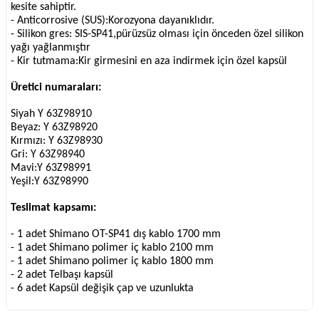
kesite sahiptir.
- Anticorrosive (SUS):Korozyona dayanıklıdır.
- Silikon gres: SIS-SP41,pürüzsüz olması için önceden özel silikon
yağı yağlanmıştır
- Kir tutmama:Kir girmesini en aza indirmek için özel kapsül
Üretici numaraları:
Siyah Y 63Z98910
Beyaz: Y 63Z98920
Kırmızı: Y 63Z98930
Gri: Y 63Z98940
Mavi:Y 63Z98991
Yeşil:Y 63Z98990
Teslimat kapsamı:
- 1 adet Shimano OT-SP41 dış kablo 1700 mm
- 1 adet Shimano polimer iç kablo 2100 mm
- 1 adet Shimano polimer iç kablo 1800 mm
- 2 adet Telbaşı kapsül
- 6 adet Kapsül değişik çap ve uzunlukta