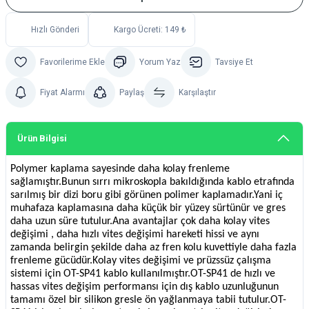
Hızlı Gönderi
Kargo Ücreti: 149 ₺
Yorum Yaz
Tavsiye Et
Fiyat Alarmı
Paylaş
Karşılaştır
Ürün Bilgisi
Polymer kaplama sayesinde daha kolay frenleme
sağlamıştır.Bunun sırrı mikroskopla bakıldığında kablo etrafında
sarılmış bir dizi boru gibi görünen polimer kaplamadır.Yani iç
muhafaza kaplamasına daha küçük bir yüzey sürtünür ve gres
daha uzun süre tutulur.Ana avantajlar çok daha kolay vites
değişimi , daha hızlı vites değişimi hareketi hissi ve aynı
zamanda belirgin şekilde daha az fren kolu kuvettiyle daha fazla
frenleme gücüdür.Kolay vites değişimi ve prüzssüz çalışma
sistemi için OT-SP41 kablo kullanılmıştır.OT-SP41 de hızlı ve
hassas vites değişim performansı için dış kablo uzunluğunun
tamamı özel bir silikon gresle ön yağlanmaya tabii tutulur.OT-