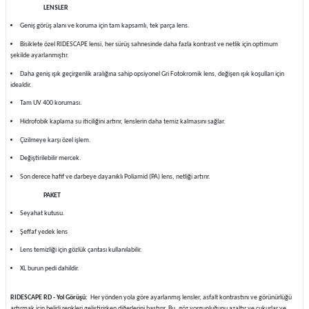
LENSLER
Geniş görüş alanı ve koruma için tam kapsamlı, tek parça lens.
Bisiklete özel RIDESCAPE lensi, her sürüş sahnesinde daha fazla kontrast ve netlik için optimum
şekilde ayarlanmıştır.
Daha geniş ışık geçirgenlik aralığına sahip opsiyonel Gri Fotokromik lens, değişen ışık koşulları için
idealdir.
Tam UV 400 koruması.
Hidrofobik kaplama su iticiliğini artırır, lenslerin daha temiz kalmasını sağlar.
Çizilmeye karşı özel işlem.
Değiştirilebilir mercek.
Son derece hafif ve darbeye dayanıklı Poliamid (PA) lens, netliği artırır.
PAKET
Seyahat kutusu.
Şeffaf yedek lens
Lens temizliği için gözlük çantası kullanılabilir.
XL burun pedi dahildir.
RIDESCAPE RD - Yol Görüşü:
Her yönden yola göre ayarlanmış lensler, asfalt kontrastını ve görünürlüğü
artırmak için belirli renkleri geliştirirken diğerlerini bastırır. Bu, göz yorgunluğunu azaltır ve çukurlar ve