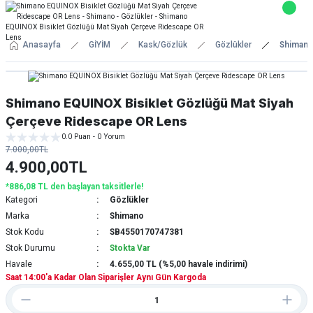
Anasayfa
GİYİM
Kask/Gözlük
Gözlükler
Shimano
Shimano EQUINOX Bisiklet Gözlüğü Mat Siyah
Çerçeve Ridescape OR Lens
0.0 Puan - 0 Yorum
7.000,00TL
4.900,00TL
*886,08 TL den başlayan taksitlerle!
Kategori
Gözlükler
Marka
Shimano
Stok Kodu
SB4550170747381
Stok Durumu
Stokta Var
Havale
4.655,00 TL (%5,00 havale indirimi)
Saat 14:00'a Kadar Olan Siparişler Aynı Gün Kargoda