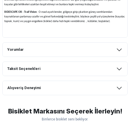
kayalar gibi tehlikeleri uzaktan tespit etmeyi ve bunlara tepki vermeyi kolaylaştırır.
RIDESCAPE OR - Trail Vision:
O-road ayarlı lensler, gölgeye girip çıkarken güneş sızıntılarından
kaynaklanan parlamayı azaltır ve görsel farkındalığı keskinleştirir, böylece çeşitli yol yüzeylerine (kayalar,
toprak, kum) ve yaygın engellere (kökler) daha hızlı tepki verebilirsiniz. , kütükler, boşluklar).
Yorumlar
Taksit Seçenekleri
Bu ürüne ilk yorumu siz yapın!
Alışveriş Deneyimi
Yorum Yaz
mtb urban downhill için almanızı tavsiye
etmem aldıktan 1 ay sonra sapasağlam
lastik yanak kısmından 3cm yarıldı ama
Bisiklet Markasını Seçerek İlerleyin!
normal sürüşe uygun
Binlerce bisiklet seni bekliyor.
Erim GÜLAĞIZ | 28/07/2026