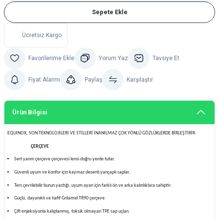
Sepete Ekle
Ücretsiz Kargo
Yorum Yaz
Tavsiye Et
Fiyat Alarmı
Paylaş
Karşılaştır
Ürün Bilgisi
EQUINOX, SON TEKNOLOJİLERİ VE STİLLERİ İNANILMAZ ÇOK YÖNLÜ GÖZLÜKLERDE BİRLEŞTİRİR.
ÇERÇEVE
Sert yarım çerçeve çerçevesi lensi doğru yerde tutar.
Güvenli uyum ve konfor için kaymaz desenli yarıçaplı saplar.
Ters çevrilebilir burun yastığı, uyum ayarı için farklı ön ve arka kalınlıklara sahiptir.
Güçlü, dayanıklı ve hafif Grilamid TR90 çerçeve.
Çift enjeksiyonla kalıplanmış, toksik olmayan TPE sap uçları.