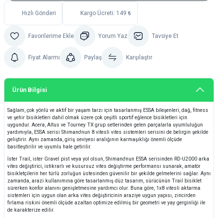
Hızlı Gönderi
Kargo Ücreti: 149 ₺
Yorum Yaz
Tavsiye Et
Fiyat Alarmı
Paylaş
Karşılaştır
Ürün Bilgisi
Sağlam, çok yönlü ve aktif bir yaşam tarzı için tasarlanmış ESSA bileşenleri, dağ, fitness
ve şehir bisikletleri dahil olmak üzere çok çeşitli sportif eğlence bisikletleri için
uygundur. Acera, Altus ve Tourney TX grup setlerinden gelen parçalarla uyumluluğun
yardımıyla, ESSA serisi Shimano'nun 8 vitesli vites sistemleri serisini de belirgin şekilde
geliştirir. Aynı zamanda, giriş seviyesi aralığının karmaşıklığı önemli ölçüde
basitleştirilir ve uyumlu hale getirilir.
İster Trail, ister Gravel pist veya yol olsun, Shimano'nun ESSA serisinden RD-U2000 arka
vites değiştirici, istikrarlı ve kusursuz vites değiştirme performansı sunarak, amatör
bisikletçilerin her türlü zorluğun üstesinden güvenilir bir şekilde gelmelerini sağlar. Aynı
zamanda, arazi kullanımına göre tasarlanmış düz tasarım, sürücünün Trail bisiklet
sürerken konfor alanını genişletmesine yardımcı olur. Buna göre, 1x8 vitesli aktarma
sistemleri için uygun olan arka vites değiştiricinin araziye uygun yapısı, zincirden
fırlama riskini önemli ölçüde azaltan optimize edilmiş bir geometri ve yay gerginliği ile
de karakterize edilir.