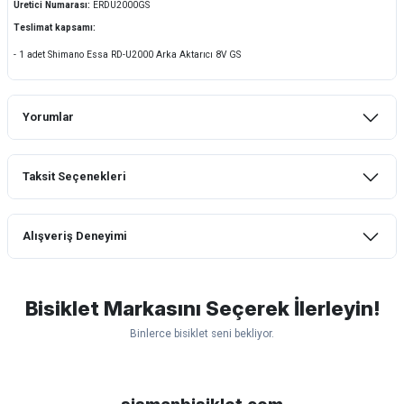
Üretici Numarası:
ERDU2000GS
Teslimat kapsamı:
- 1 adet Shimano Essa RD-U2000 Arka Aktarıcı 8V GS
Yorumlar
Taksit Seçenekleri
Bu ürüne ilk yorumu siz yapın!
Alışveriş Deneyimi
Yorum Yaz
mtb urban downhill için almanızı tavsiye
etmem aldıktan 1 ay sonra sapasağlam
lastik yanak kısmından 3cm yarıldı ama
Bisiklet Markasını Seçerek İlerleyin!
normal sürüşe uygun
Binlerce bisiklet seni bekliyor.
Erim GÜLAĞIZ | 28/07/2026
Scott
Carraro
Bianchi
Kron
Lapierre
Mosso
Ümit
Hızlı ve güzel paketleme.
Bisan
WRC