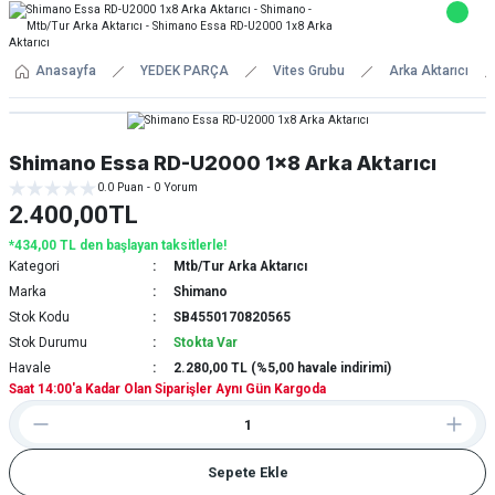
Anasayfa
YEDEK PARÇA
Vites Grubu
Arka Aktarıcı
Shimano Essa RD-U2000 1x8 Arka Aktarıcı
0.0 Puan - 0 Yorum
2.400,00TL
*434,00 TL den başlayan taksitlerle!
Kategori
Mtb/Tur Arka Aktarıcı
Marka
Shimano
Stok Kodu
SB4550170820565
Stok Durumu
Stokta Var
Havale
2.280,00 TL (%5,00 havale indirimi)
Saat 14:00'a Kadar Olan Siparişler Aynı Gün Kargoda
Sepete Ekle