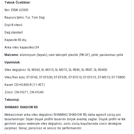
Teknık Özellikler:
Seri: ESSA U2000
Başvuru:Şehir, Tur, Tüm Dağ
Dişli:8 vitesli
Dağ:standart
Kapasite:45-diş
Arka vites kapasitesi:34
Malzeme:
alüminyum (boyalı), cam takviyeli plastik (PA-GF), çelik, paslanmaz çelik
Uyumluluk:
Vites değiştirici: SL-M360, SL-M310, SL-M315, SL-RS45, SL-RS47, SL-RV400
Vites/fren kolu: ST-EF65, ST-EF500, ST-EF505, ST-EF510, ST-EF515, ST-M310, ST-TX800
Kaset: CS-HG400-8 (11-45T)
Zincir: CN-HG71, CN-HG40
Teknoloji:
SHIMANO SHADOW RD
Mekanizmalı arka vites değiştirici SHIMANO SHADOW RD, daha agresif sürüş için
tasarlanmıştır. Süper düşük profilli tasarımı birçok avantaj sağlar. Düşük profili ve tek
gerilimli yapısı nedeniyle vites değiştirici, zorlu sürüş koşullarında zincir desteğine
çarpmaz. Sonuç, pürüzsüz ve sessiz bir performanstır.