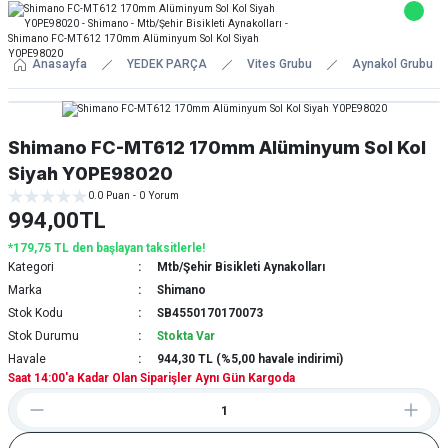
Anasayfa
YEDEK PARÇA
Vites Grubu
Aynakol Grubu
Shimano FC-MT612 170mm Alüminyum Sol Kol
Siyah Y0PE98020
0.0 Puan - 0 Yorum
994,00TL
*179,75 TL den başlayan taksitlerle!
Kategori
Mtb/Şehir Bisikleti Aynakolları
Marka
Shimano
Stok Kodu
SB4550170170073
Stok Durumu
Stokta Var
Havale
944,30 TL (%5,00 havale indirimi)
Saat 14:00'a Kadar Olan Siparişler Aynı Gün Kargoda