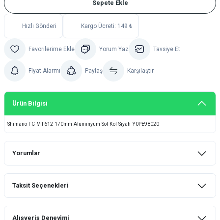
Sepete Ekle
Hızlı Gönderi
Kargo Ücreti: 149 ₺
Yorum Yaz
Tavsiye Et
Fiyat Alarmı
Paylaş
Karşılaştır
Ürün Bilgisi
Shimano FC-MT612 170mm Alüminyum Sol Kol Siyah Y0PE98020
Yorumlar
Taksit Seçenekleri
Bu ürüne ilk yorumu siz yapın!
Alışveriş Deneyimi
Yorum Yaz