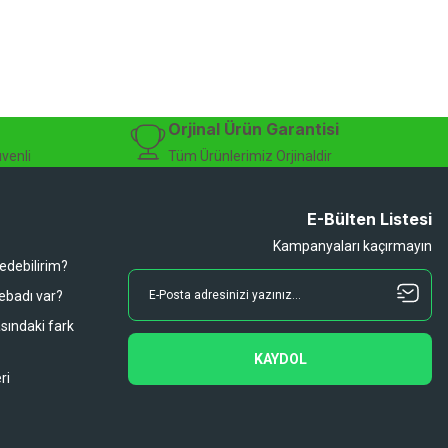
isiklet alışverişinizi güvenle gerçekleştirebilirsiniz.
 modelleri, yedek parçalar ve aksesuarlar en avantajlı fiyatlarla sizleri
sesuarları, online bisiklet mağazası
Orjinal Ürün Garantisi
üvenli
Tüm Ürünlerimiz Orjinaldir
E-Bülten Listesi
Kampanyaları kaçırmayın
 edebilirim?
 ebadı var?
asındaki fark
KAYDOL
ri