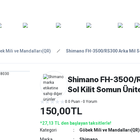
ARA
YEDEK
T
AKSESUARLAR
ASKI/TAŞIMA
TAMİR/BAKIM
GİY
PARÇA
ek Mili ve Mandalları(QR)
Shimano FH-3500/RS300 Arka Mil So
Shimano FH-3500/R
Sol Kilit Somun Ün
0.0 Puan - 0 Yorum
150,00TL
*27,13 TL den başlayan taksitlerle!
Kategori
Göbek Mili ve Mandalları(QR)
Marka
Shimano