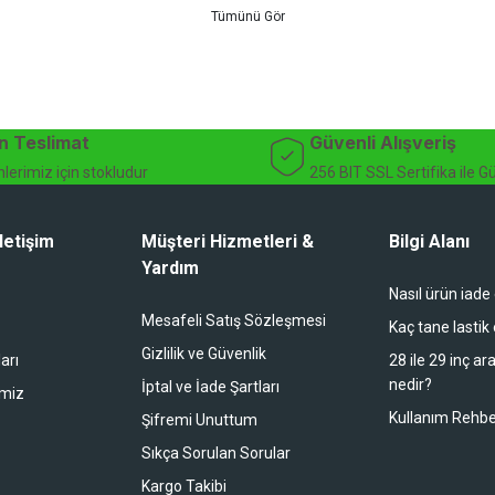
teknik destek ve müşteri memnuniyeti odaklı hizmet anlayışımız sayesinde b
 ister doğada performansınızı zirveye taşıyın. İhtiyacınız olan tüm bisiklet
bekliyor.
dağ bisikleti fiyatları, bisiklet yedek parça, elektrikli bisiklet, bisiklet ak
n Teslimat
Güvenli Alışveriş
lerimiz için stokludur
256 BIT SSL Sertifika ile G
letişim
Müşteri Hizmetleri &
Bilgi Alanı
Yardım
Nasıl ürün iade
li duruyor koltuk zaten full konfor
Mesafeli Satış Sözleşmesi
Kaç tane lastik
Gizlilik ve Güvenlik
arı
28 ile 29 inç ar
nedir?
İptal ve İade Şartları
imiz
buradan alışveriş yapacağım
Kullanım Rehbe
Şifremi Unuttum
Sıkça Sorulan Sorular
Kargo Takibi
 bir alışveriş oldu. Teşekkürler.