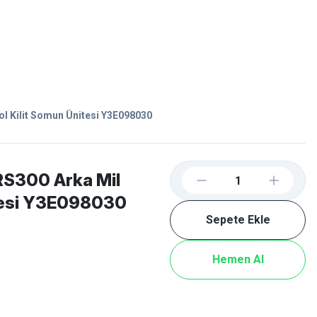
Favorilerim
Giriş Yap
Sepetim
E-
İM
SCOOTER
l Kilit Somun Ünitesi Y3E098030
S300 Arka Mil
itesi Y3E098030
Sepete Ekle
Hemen Al