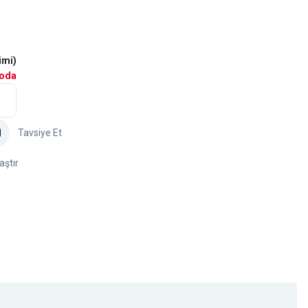
imi)
goda
Tavsiye Et
aştır