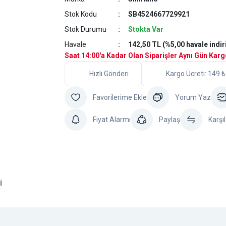
Stok Kodu
SB4524667729921
Stok Durumu
Stokta Var
Havale
142,50 TL (%5,00 havale indir
Saat 14:00'a Kadar Olan Siparişler Aynı Gün Kar
Hızlı Gönderi
Kargo Ücreti: 149 ₺
Yorum Yaz
Fiyat Alarmı
Paylaş
Karşıl
i