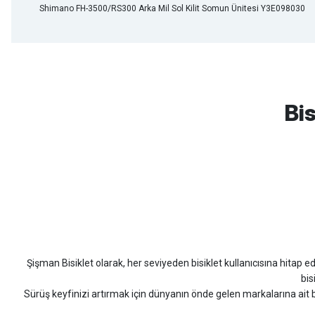
Shimano FH-3500/RS300 Arka Mil Sol Kilit Somun Ünitesi Y3E098030
mtb urban downhill için almanızı tavsiye etmem aldıktan 1 ay sonra s
3cm yarıldı ama normal sürüşe uygun
Bis
Erim GÜLAĞIZ | 28/07/2026
Hızlı ve güzel paketleme.
Bahriye Akay Tan | 21/07/2026
Scott
Carraro
Bianchi
Kron
Lapierre
Mo
Siparişim problemsiz geldi teşekkürler.
DOĞUŞ GÖKTAY | 17/07/2026
Şişman Bisiklet olarak, her seviyeden bisiklet kullanıcısına hitap eden
Uygun olursa alacağım
bis
Sürüş keyfinizi artırmak için dünyanın önde gelen markalarına ait b
Hüseyin Akıncı | 14/07/2026
bisiklet arayan herkes