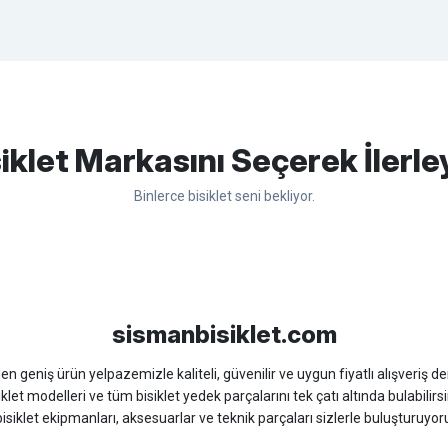
apasağlam lastik yanak kısmından
Bu ürüne ilk yorumu siz yapın!
iklet Markasını Seçerek İlerle
Binlerce bisiklet seni bekliyor.
Yorum Yaz
sso
Ümit
Bisan
WRC
sismanbisiklet.com
 geniş ürün yelpazemizle kaliteli, güvenilir ve uygun fiyatlı alışveriş deney
iklet modelleri ve tüm bisiklet yedek parçalarını tek çatı altında bulabilirsi
isiklet ekipmanları, aksesuarlar ve teknik parçaları sizlerle buluşturuyo
 için doğru ürünü kolayca seçebileceğiniz detaylı ürün açıklamaları ve u