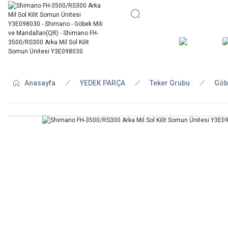
BİSİKLE
Anasayfa
YEDEK PARÇA
Teker Grubu
Göb