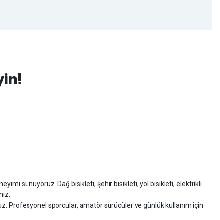
yin!
imi sunuyoruz. Dağ bisikleti, şehir bisikleti, yol bisikleti, elektrikli
niz.
ruz. Profesyonel sporcular, amatör sürücüler ve günlük kullanım için
zman desteği sunuyoruz.