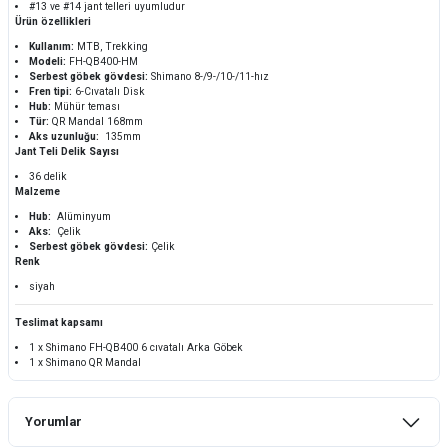
#13 ve #14 jant telleri uyumludur
Ürün özellikleri
Kullanım:
MTB, Trekking
Modeli:
FH-QB400-HM
Serbest göbek gövdesi:
Shimano 8-/9-/10-/11-hız
Fren tipi:
6-Cıvatalı Disk
Hub:
Mühür teması
Tür:
QR Mandal 168mm
Aks uzunluğu:
135mm
Jant Teli Delik Sayısı
36 delik
Malzeme
Hub:
Alüminyum
Aks:
Çelik
Serbest göbek gövdesi:
Çelik
Renk
siyah
Teslimat kapsamı
1 x Shimano FH-QB400 6 cıvatalı Arka Göbek
1 x Shimano QR Mandal
Yorumlar