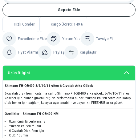
Sepete Ekle
Hızlı Gönderi
Kargo Ücreti: 149 ₺
Yorum Yaz
Tavsiye Et
Fiyat Alarmı
Paylaş
Karşılaştır
Ürün Bilgisi
Shimano FH-QB400 8/9/10/11 vites 6 Cıvatalı Arka Göbek
6 cıvatalı disk fren montajına sahip Shimano FH-QB400 arka göbek, 8-/9-/10-/11 vitesli
kasetler için bilinen güvenilirliği ve performansı sunar. Yüksek kaliteli contalara sahip
disk frenler için sağlam, kolayca ayarlanabilir ve dayanıklı FREEHUB arka göbek.
Özellikler - Shimano FH-QB400-HM
Uzun ömürlü performans
Yüksek kaliteli mühür
6 Cıvatalı Disk Fren İçin
OLD: 135mm