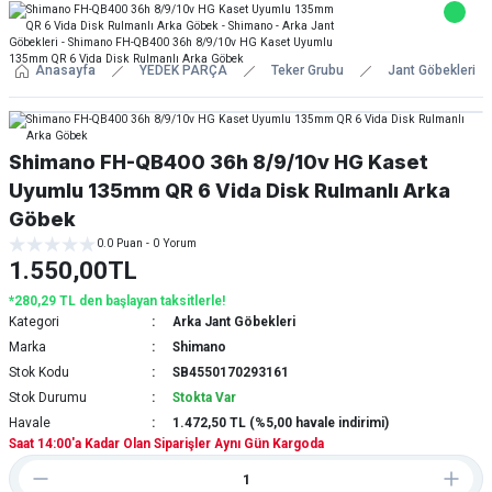
Anasayfa
YEDEK PARÇA
Teker Grubu
Jant Göbekleri
Shimano FH-QB400 36h 8/9/10v HG Kaset
Uyumlu 135mm QR 6 Vida Disk Rulmanlı Arka
Göbek
0.0 Puan - 0 Yorum
1.550,00TL
*280,29 TL den başlayan taksitlerle!
Kategori
Arka Jant Göbekleri
Marka
Shimano
Stok Kodu
SB4550170293161
Stok Durumu
Stokta Var
Havale
1.472,50 TL (%5,00 havale indirimi)
Saat 14:00'a Kadar Olan Siparişler Aynı Gün Kargoda