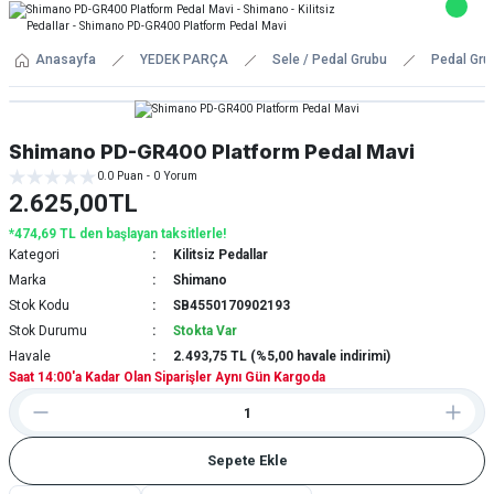
Anasayfa
YEDEK PARÇA
Sele / Pedal Grubu
Pedal Gru
Shimano PD-GR400 Platform Pedal Mavi
0.0 Puan - 0 Yorum
2.625,00TL
*474,69 TL den başlayan taksitlerle!
Kategori
Kilitsiz Pedallar
Marka
Shimano
Stok Kodu
SB4550170902193
Stok Durumu
Stokta Var
Havale
2.493,75 TL (%5,00 havale indirimi)
Saat 14:00'a Kadar Olan Siparişler Aynı Gün Kargoda
Sepete Ekle