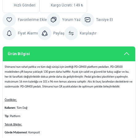
Hızlı Gönderi
Kargo Ücreti: 149 ₺
Yorum Yaz
Tavsiye Et
Fiyat Alarmı
Paylaş
Karşılaştır
Ürün Bilgisi
Shimano'nun rahat patika ve tüm dağ sürüşü için ürettiği PD-GR400 platform pedalları, PD-GR500
modelinden çift başına yaklaşık 130 gram daha hafiftir. Ayak için sabit ve güvenli bir tutuş sağlar ve bu,
her iki taraftaki değiştirilebilir dokuz pimle daha da geliştirilmiştir. Pedal gövdesi plastikten yapılmıştır,
maksimum 16 mm kalınlığa ve 101 x 96 mm temas alanına sahiptir. Aks iki burç tarafından desteklenir ve
sızdırmazdır. PD-GR400 pedalı, Shimano'nun GR ayakkabıları ile optimum şekilde birleştirilebilir.
Özellikler:
Kullanım:
Tüm Dağ
Tip:
Platform
Teknik Bilgiler:
Gövde Malzemesi:
Kompozit