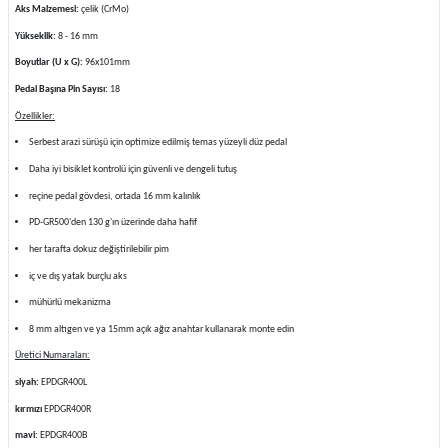
Aks Malzemesi:
çelik (CrMo)
Yükseklik:
8 - 16 mm
Boyutlar (U x G):
96x101mm
Pedal Başına Pin Sayısı:
18
Özellikler:
Serbest arazi sürüşü için optimize edilmiş temas yüzeyli düz pedal
Daha iyi bisiklet kontrolü için güvenli ve dengeli tutuş
reçine pedal gövdesi, ortada 16 mm kalınlık
PD-GR500'den 130 g'ın üzerinde daha hafif
her tarafta dokuz değiştirilebilir pim
iç ve dış yatak burçlu aks
mühürlü mekanizma
8 mm altıgen ve ya 15mm açık ağız anahtar kullanarak monte edin
Üretici Numaraları:
siyah:
EPDGR400L
kırmızı
EPDGR400R
mavi:
EPDGR400B