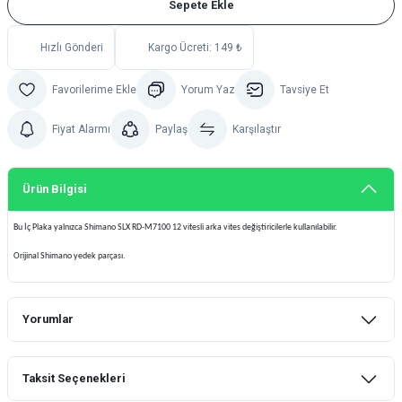
Sepete Ekle
Hızlı Gönderi
Kargo Ücreti: 149 ₺
Yorum Yaz
Tavsiye Et
Fiyat Alarmı
Paylaş
Karşılaştır
Ürün Bilgisi
Bu İç Plaka yalnızca Shimano SLX RD-M7100 12 vitesli arka vites değiştiricilerle kullanılabilir.
Orijinal Shimano yedek parçası.
Yorumlar
Taksit Seçenekleri
Bu ürüne ilk yorumu siz yapın!