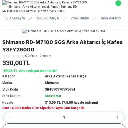
Anasayfa
YEDEK PARÇA
Vites Grubu
Arka Aktarıcı
Shimano RD-M7100 SGS Arka Aktarıcı İç Kafes
Y3FY26000
0.0 Puan - 0 Yorum
330,00TL
*59,68 TL den başlayan taksitlerle!
Kategori
Arka Aktarıcı Yedek Parça
Marka
Shimano
Stok Kodu
SB4550170595654
Stok Durumu
Stokta Var
Havale
313,50 TL (%5,00 havale indirimi)
Saat 14:00'a Kadar Olan Siparişler Aynı Gün Kargoda