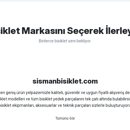
apasağlam lastik yanak kısmından
Bu ürüne ilk yorumu siz yapın!
iklet Markasını Seçerek İlerle
Binlerce bisiklet seni bekliyor.
Yorum Yaz
sso
Ümit
Bisan
WRC
sismanbisiklet.com
 geniş ürün yelpazemizle kaliteli, güvenilir ve uygun fiyatlı alışveriş deney
iklet modelleri ve tüm bisiklet yedek parçalarını tek çatı altında bulabilirsi
isiklet ekipmanları, aksesuarlar ve teknik parçaları sizlerle buluşturuyo
 için doğru ürünü kolayca seçebileceğiniz detaylı ürün açıklamaları ve u
teknik destek ve müşteri memnuniyeti odaklı hizmet anlayışımız sayesinde b
 ister doğada performansınızı zirveye taşıyın. İhtiyacınız olan tüm bisiklet