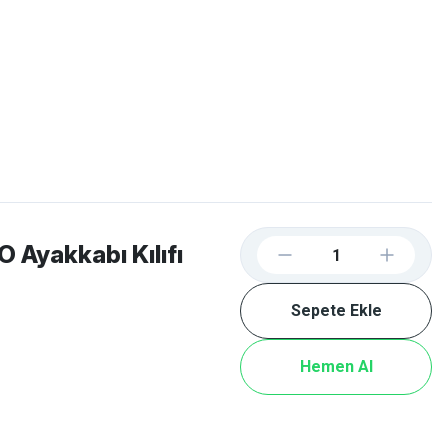
Favorilerim
Giriş Yap
Sepetim
E-
İM
SCOOTER
Ayakkabı Kılıfı
Sepete Ekle
Hemen Al