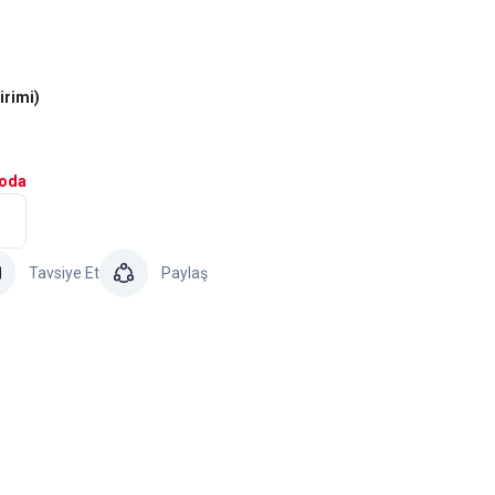
irimi)
goda
Tavsiye Et
Paylaş