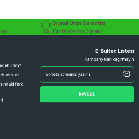
sesuarları, online bisiklet mağazası
Orjinal Ürün Garantisi
üvenli
Tüm Ürünlerimiz Orjinaldir
E-Bülten Listesi
Kampanyaları kaçırmayın
 edebilirim?
 ebadı var?
asındaki fark
KAYDOL
ri