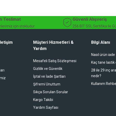
bekliyor.
dağ bisikleti fiyatları, bisiklet yedek parça, elektrikli bisiklet, bisiklet ak
n Teslimat
Güvenli Alışveriş
lerimiz için stokludur
256 BIT SSL Sertifika ile G
letişim
Müşteri Hizmetleri &
Bilgi Alanı
Yardım
Nasıl ürün iade
li duruyor koltuk zaten full konfor
Mesafeli Satış Sözleşmesi
Kaç tane lastik
Gizlilik ve Güvenlik
arı
28 ile 29 inç ar
nedir?
İptal ve İade Şartları
imiz
buradan alışveriş yapacağım
Kullanım Rehbe
Şifremi Unuttum
Sıkça Sorulan Sorular
Kargo Takibi
 bir alışveriş oldu. Teşekkürler.
Yardım Sayfası