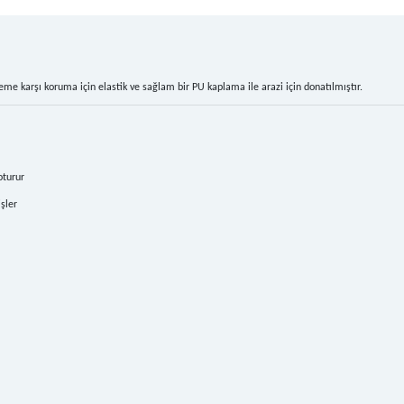
 neme karşı koruma için elastik ve sağlam bir PU kaplama ile arazi için donatılmıştır.
oturur
şler