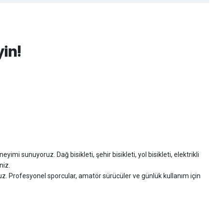
yin!
imi sunuyoruz. Dağ bisikleti, şehir bisikleti, yol bisikleti, elektrikli
niz.
ruz. Profesyonel sporcular, amatör sürücüler ve günlük kullanım için
zman desteği sunuyoruz.
isiklet alışverişinizi güvenle gerçekleştirebilirsiniz.
 modelleri, yedek parçalar ve aksesuarlar en avantajlı fiyatlarla sizleri