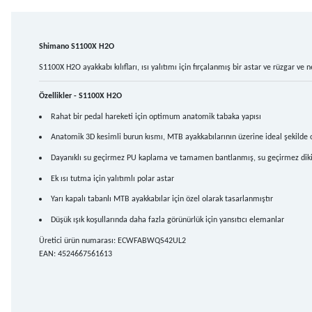
Shimano S1100X H2O
S1100X H2O ayakkabı kılıfları, ısı yalıtımı için fırçalanmış bir astar ve rüzgar ve
Özellikler - S1100X H2O
Rahat bir pedal hareketi için optimum anatomik tabaka yapısı
Anatomik 3D kesimli burun kısmı, MTB ayakkabılarının üzerine ideal şekilde 
Dayanıklı su geçirmez PU kaplama ve tamamen bantlanmış, su geçirmez diki
Ek ısı tutma için yalıtımlı polar astar
Yarı kapalı tabanlı MTB ayakkabılar için özel olarak tasarlanmıştır
Düşük ışık koşullarında daha fazla görünürlük için yansıtıcı elemanlar
Üretici ürün numarası: ECWFABWQS42UL2
EAN: 4524667561613