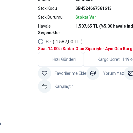
Stok Kodu
SB4524667561613
Stok Durumu
Stokta Var
Havale
1.507,65 TL (%5,00 havale ind
Seçenekler
S - ( 1.587,00 TL )
Saat 14:00'a Kadar Olan Siparişler Aynı Gün Kar
Hızlı Gönderi
Kargo Ücreti: 149 ₺
Yorum Yaz
Karşılaştır
i