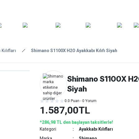
ARA
YEDEK
T
AKSESUARLAR
ASKI/TAŞIMA
TAMİR/BAKIM
GİY
PARÇA
Kılıfları
Shimano S1100X H2O Ayakkabı Kılıfı Siyah
Shimano S1100X H2O 
Siyah
0.0 Puan - 0 Yorum
1.587,00TL
*286,98 TL den başlayan taksitlerle!
Kategori
Ayakkabı Kılıfları
Marka
Shimano