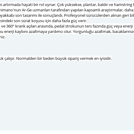
ini artırmada hayati bir rol oynar. Çok yüksekse, plantar, baldır ve hamstring
Shimano'nun Ar-Ge uzmanları tarafından yapılan kapsamlı araştırmalar, daha 
yakkabı son tasarımı ile sonuçlandı. Profesyonel sürücülerden alınan geri bil
isindeki son sürat koşusu için daha fazla güç verir.
200° ve 360° krank açıları arasında, pedal strokunun ters fazında güç veya ene
u enerji kaybını azaltmaya yardımcı olur. Yorgunluğu azaltmak, bacaklarınız
iz.
 çalışır. Normalden bir beden büyük sipariş vermek en iyisidir.