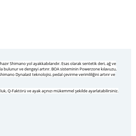
zır Shimano yol ayakkabılarıdır. Esas olarak sentetik deri, ağ ve
ıda bulunur ve dengeyi artırır. BOA sisteminin Powerzone kılavuzu,
himano Dynalast teknolojisi, pedal çevirme verimliliğini artırır ve
uk, Q-Faktörü ve ayak açınızı mükemmel şekilde ayarlatabilirsiniz.