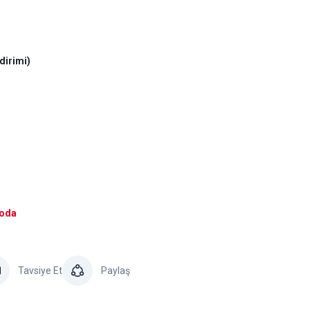
dirimi)
goda
Tavsiye Et
Paylaş