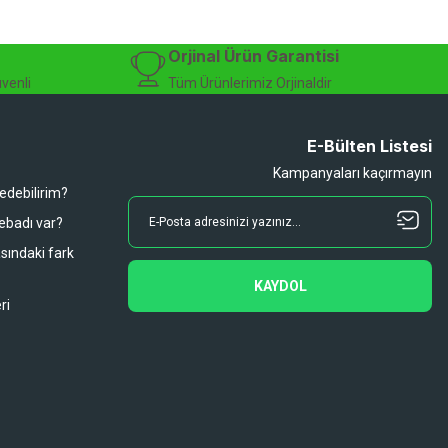
sesuarları, online bisiklet mağazası
Orjinal Ürün Garantisi
üvenli
Tüm Ürünlerimiz Orjinaldir
E-Bülten Listesi
Kampanyaları kaçırmayın
 edebilirim?
 ebadı var?
asındaki fark
KAYDOL
ri