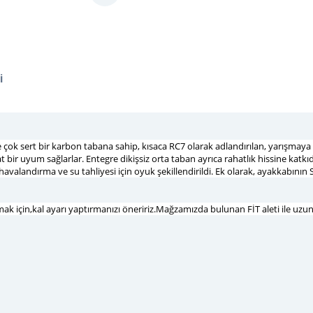
i
k sert bir karbon tabana sahip, kısaca RC7 olarak adlandırılan, yarışmaya ha
 bir uyum sağlarlar. Entegre dikişsiz orta taban ayrıca rahatlık hissine katk
avalandırma ve su tahliyesi için oyuk şekillendirildi. Ek olarak, ayakkabının S
için,kal ayarı yaptırmanızı öneririz.Mağzamızda bulunan FİT aleti ile uzunl