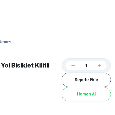
Favorilerim
Giriş Yap
Sepetim
E-
İM
SCOOTER
Kırmızı
 Bisiklet Kilitli
Sepete Ekle
Hemen Al