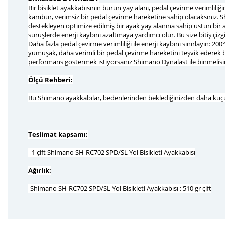
Bir bisiklet ayakkabısının burun yay alanı, pedal çevirme verimliliğ
kambur, verimsiz bir pedal çevirme hareketine sahip olacaksınız. 
destekleyen optimize edilmiş bir ayak yay alanına sahip üstün bir a
sürüşlerde enerji kaybını azaltmaya yardımcı olur. Bu size bitiş çizg
Daha fazla pedal çevirme verimliliği ile enerji kaybını sınırlayın: 
yumuşak, daha verimli bir pedal çevirme hareketini teşvik ederek b
performans göstermek istiyorsanız Shimano Dynalast ile binmelisin
Ölçü Rehberi:
Bu Shimano ayakkabılar, bedenlerinden beklediğinizden daha küçük
Teslimat kapsamı:
- 1 çift Shimano SH-RC702 SPD/SL Yol Bisikleti Ayakkabısı
Ağırlık:
-Shimano SH-RC702 SPD/SL Yol Bisikleti Ayakkabısı : 510 gr çift