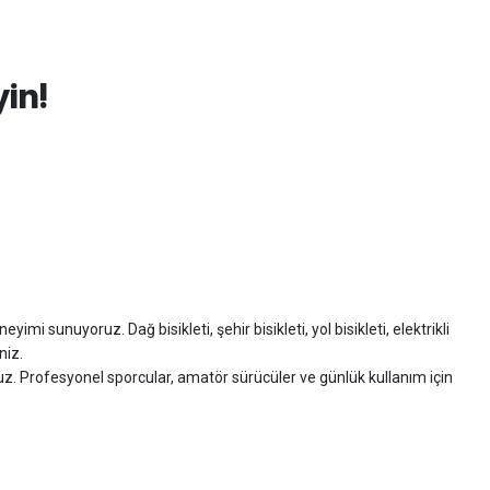
yin!
imi sunuyoruz. Dağ bisikleti, şehir bisikleti, yol bisikleti, elektrikli
niz.
ruz. Profesyonel sporcular, amatör sürücüler ve günlük kullanım için
zman desteği sunuyoruz.
isiklet alışverişinizi güvenle gerçekleştirebilirsiniz.
 modelleri, yedek parçalar ve aksesuarlar en avantajlı fiyatlarla sizleri