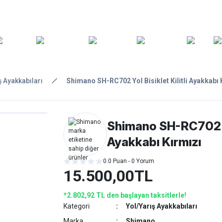
ARA
YEDEK
T
AKSESUARLAR
ASKI/TAŞIMA
TAMİR/BAKIM
GİY
PARÇA
ş Ayakkabıları
Shimano SH-RC702 Yol Bisiklet Kilitli Ayakkabı 
Shimano SH-RC702 Yol
Ayakkabı Kırmızı
0.0 Puan - 0 Yorum
15.500,00TL
*2.802,92 TL den başlayan taksitlerle!
Kategori
Yol/Yarış Ayakkabıları
Marka
Shimano