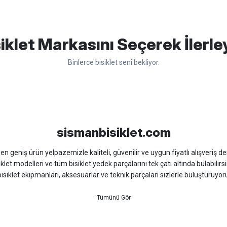
apasağlam lastik yanak kısmından
Bu ürüne ilk yorumu siz yapın!
iklet Markasını Seçerek İlerle
Binlerce bisiklet seni bekliyor.
Yorum Yaz
sso
Ümit
Bisan
WRC
sismanbisiklet.com
 geniş ürün yelpazemizle kaliteli, güvenilir ve uygun fiyatlı alışveriş deney
iklet modelleri ve tüm bisiklet yedek parçalarını tek çatı altında bulabilirsi
isiklet ekipmanları, aksesuarlar ve teknik parçaları sizlerle buluşturuyo
 için doğru ürünü kolayca seçebileceğiniz detaylı ürün açıklamaları ve u
teknik destek ve müşteri memnuniyeti odaklı hizmet anlayışımız sayesinde b
 ister doğada performansınızı zirveye taşıyın. İhtiyacınız olan tüm bisiklet
bekliyor.