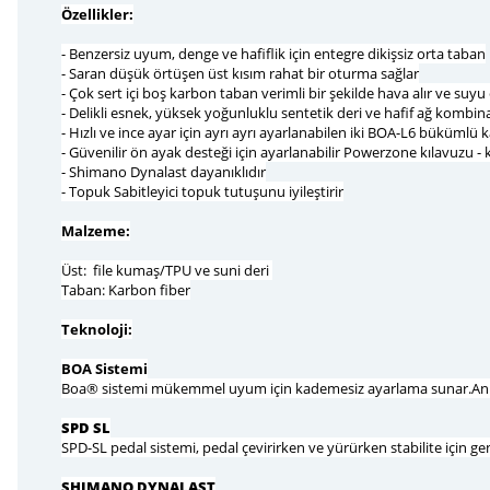
Özellikler:
- Benzersiz uyum, denge ve hafiflik için entegre dikişsiz orta taban
- Saran düşük örtüşen üst kısım rahat bir oturma sağlar
- Çok sert içi boş karbon taban verimli bir şekilde hava alır ve suy
- Delikli esnek, yüksek yoğunluklu sentetik deri ve hafif ağ kom
- Hızlı ve ince ayar için ayrı ayrı ayarlanabilen iki BOA-L6 bükümlü 
- Güvenilir ön ayak desteği için ayarlanabilir Powerzone kılavuzu -
- Shimano Dynalast dayanıklıdır
- Topuk Sabitleyici topuk tutuşunu iyileştirir
Malzeme:
Üst: file kumaş/TPU ve suni deri
Taban: Karbon fiber
Teknoloji:
BOA Sistemi
Boa® sistemi mükemmel uyum için kademesiz ayarlama sunar.Anında
SPD SL
SPD-SL pedal sistemi, pedal çevirirken ve yürürken stabilite için geni
SHIMANO DYNALAST