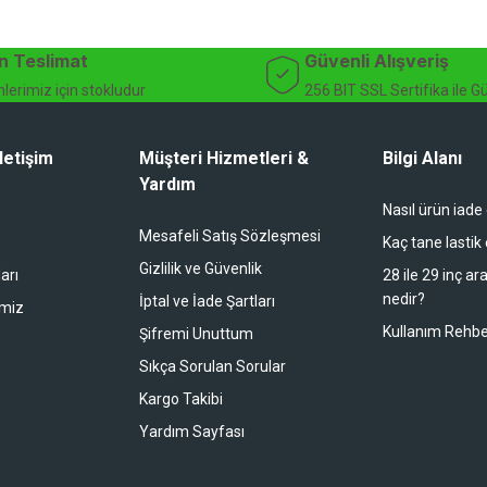
dağ bisikleti fiyatları, bisiklet yedek parça, elektrikli bisiklet, bisiklet ak
n Teslimat
Güvenli Alışveriş
lerimiz için stokludur
256 BIT SSL Sertifika ile G
letişim
Müşteri Hizmetleri &
Bilgi Alanı
Yardım
Nasıl ürün iade
li duruyor koltuk zaten full konfor
Mesafeli Satış Sözleşmesi
Kaç tane lastik
Gizlilik ve Güvenlik
arı
28 ile 29 inç ar
nedir?
İptal ve İade Şartları
imiz
buradan alışveriş yapacağım
Kullanım Rehbe
Şifremi Unuttum
Sıkça Sorulan Sorular
Kargo Takibi
 bir alışveriş oldu. Teşekkürler.
Yardım Sayfası