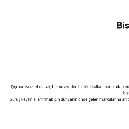
mtb urban downhill için almanızı tavsiye etmem aldıktan 1 ay sonra s
3cm yarıldı ama normal sürüşe uygun
Bis
Erim GÜLAĞIZ | 28/07/2026
Hızlı ve güzel paketleme.
Bahriye Akay Tan | 21/07/2026
Scott
Carraro
Bianchi
Kron
Lapierre
Mo
Siparişim problemsiz geldi teşekkürler.
DOĞUŞ GÖKTAY | 17/07/2026
Şişman Bisiklet olarak, her seviyeden bisiklet kullanıcısına hitap eden
Uygun olursa alacağım
bis
Sürüş keyfinizi artırmak için dünyanın önde gelen markalarına ait b
Hüseyin Akıncı | 14/07/2026
bisiklet arayan herkes
Hızlı kargo, güvenli ödeme seçenekleri, satış sonrası 
çok güzel dayanikli
Şişman Bisiklet ile ister şehir içinde konforlu sürüşün keyfini çıkarın,
Yağız ÖNAL | 02/07/2026