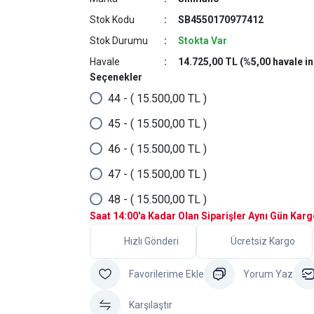
Stok Kodu
SB4550170977412
Stok Durumu
Stokta Var
Havale
14.725,00 TL (%5,00 havale in
Seçenekler
44 - ( 15.500,00 TL )
45 - ( 15.500,00 TL )
46 - ( 15.500,00 TL )
47 - ( 15.500,00 TL )
48 - ( 15.500,00 TL )
Saat 14:00'a Kadar Olan Siparişler Aynı Gün Kar
Hızlı Gönderi
Ücretsiz Kargo
Yorum Yaz
Karşılaştır