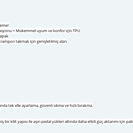
u emer
binasyonu + Mükemmel uyum ve konfor için TPU
kapak
 krampon takmak için genişletilmiş alan
 tek elle ayarlama, güvenli sıkma ve hızlı bırakma.
ş bir kilit yapısı ile aşırı pedal yükleri altında daha etkili güç aktarımı için