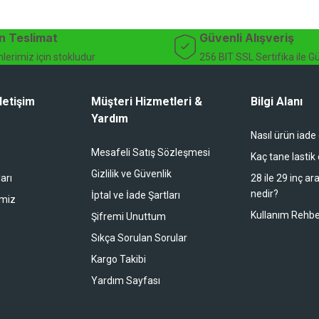
dağ bisikleti fiyatları, bisiklet yedek parça, elektrikli bisiklet, bisiklet ak
n Teslimat
Güvenli Alışveriş
lerimiz için stokludur
256 BIT SSL Sertifika ile G
letişim
Müşteri Hizmetleri &
Bilgi Alanı
Yardım
Nasıl ürün iade
li duruyor koltuk zaten full konfor
Mesafeli Satış Sözleşmesi
Kaç tane lastik
Gizlilik ve Güvenlik
arı
28 ile 29 inç ar
nedir?
İptal ve İade Şartları
imiz
buradan alışveriş yapacağım
Kullanım Rehbe
Şifremi Unuttum
Sıkça Sorulan Sorular
Kargo Takibi
 bir alışveriş oldu. Teşekkürler.
Yardım Sayfası