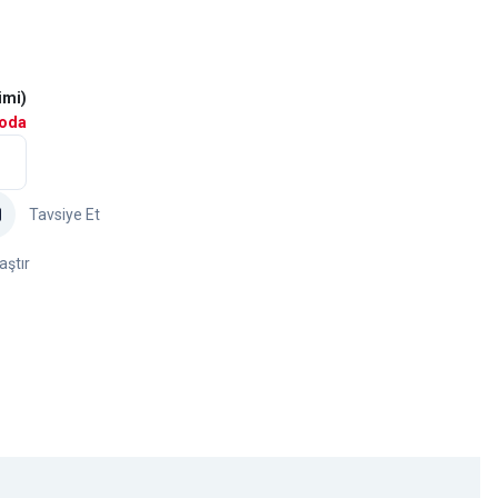
imi)
goda
Tavsiye Et
aştır