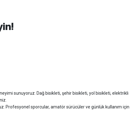
yin!
imi sunuyoruz. Dağ bisikleti, şehir bisikleti, yol bisikleti, elektrikli
niz.
ruz. Profesyonel sporcular, amatör sürücüler ve günlük kullanım için
zman desteği sunuyoruz.
isiklet alışverişinizi güvenle gerçekleştirebilirsiniz.
 modelleri, yedek parçalar ve aksesuarlar en avantajlı fiyatlarla sizleri