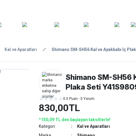
ARA
YEDEK
T
AKSESUARLAR
ASKI/TAŞIMA
TAMİR/BAKIM
GİY
PARÇA
Kal ve Aparatları
Shimano SM-SH56 Kal ve Ayakkabı İç Plak
Shimano SM-SH56 Ka
Plaka Seti Y41S98
0.0 Puan - 0 Yorum
830,00TL
*150,09 TL den başlayan taksitlerle!
Kategori
Kal ve Aparatları
Marka
Shimano