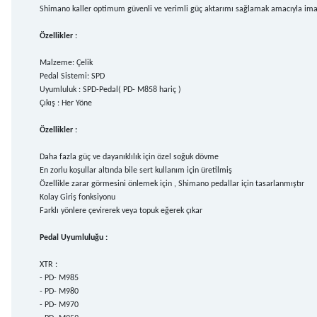
Shimano kaller optimum güvenli ve verimli güç aktarımı sağlamak amacıyla imal
Özellikler :
Malzeme: Çelik
Pedal Sistemi: SPD
Uyumluluk : SPD-Pedal( PD- M858 hariç )
Çıkış : Her Yöne
Özellikler :
Daha fazla güç ve dayanıklılık için özel soğuk dövme
En zorlu koşullar altında bile sert kullanım için üretilmiş
Özellikle zarar görmesini önlemek için , Shimano pedallar için tasarlanmıştır
Kolay Giriş fonksiyonu
Farklı yönlere çevirerek veya topuk eğerek çıkar
Pedal Uyumluluğu :
XTR :
- PD- M985
- PD- M980
- PD- M970