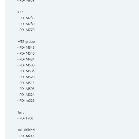
- PD- M959
XT :
- PD- M785
- PD- M780
- PD- M770
MTB grubu:
- PD- M545
- PD- M540
- PD- M424
- PD- M530
- PD- M536
- PD- M520
- PD- M515
- PD- M505
- PD- M324
- PD- m323
Tur :
- PD- T780
Yol Bisikleti :
- PD- A600