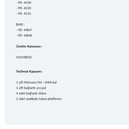
- PD- A530
- PD- A520
- PD- A515
BMX :
- PD- M647
- PD- M646
Üretim Numarası :
Y41S98092
Teslimat Kapsamı :
1 çift Shimano SM - SH56 kal
1 çift bağlantı ara pul
4 adet bağlantı vidası
2 adet ayakkabı taban platformu