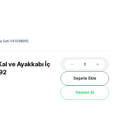
Favorilerim
Giriş Yap
Sepetim
E-
İM
SCOOTER
a Seti Y41S98092
l ve Ayakkabı İç
092
Sepete Ekle
Hemen Al