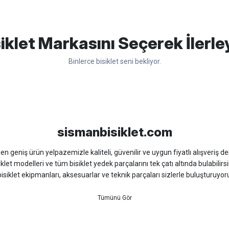
apasağlam lastik yanak kısmından
Bu ürüne ilk yorumu siz yapın!
iklet Markasını Seçerek İlerle
Binlerce bisiklet seni bekliyor.
Yorum Yaz
sso
Ümit
Bisan
WRC
sismanbisiklet.com
 geniş ürün yelpazemizle kaliteli, güvenilir ve uygun fiyatlı alışveriş deney
iklet modelleri ve tüm bisiklet yedek parçalarını tek çatı altında bulabilirsi
isiklet ekipmanları, aksesuarlar ve teknik parçaları sizlerle buluşturuyo
 için doğru ürünü kolayca seçebileceğiniz detaylı ürün açıklamaları ve u
teknik destek ve müşteri memnuniyeti odaklı hizmet anlayışımız sayesinde b
 ister doğada performansınızı zirveye taşıyın. İhtiyacınız olan tüm bisiklet
bekliyor.