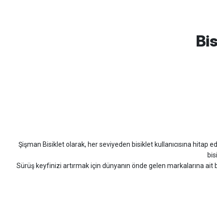
mtb urban downhill için almanızı tavsiye etmem aldıktan 1 ay sonra s
3cm yarıldı ama normal sürüşe uygun
Bis
Erim GÜLAĞIZ | 28/07/2026
Hızlı ve güzel paketleme.
Bahriye Akay Tan | 21/07/2026
Scott
Carraro
Bianchi
Kron
Lapierre
Mo
Siparişim problemsiz geldi teşekkürler.
DOĞUŞ GÖKTAY | 17/07/2026
Şişman Bisiklet olarak, her seviyeden bisiklet kullanıcısına hitap eden
Uygun olursa alacağım
bis
Sürüş keyfinizi artırmak için dünyanın önde gelen markalarına ait b
Hüseyin Akıncı | 14/07/2026
bisiklet arayan herkes
Hızlı kargo, güvenli ödeme seçenekleri, satış sonrası 
çok güzel dayanikli
Şişman Bisiklet ile ister şehir içinde konforlu sürüşün keyfini çıkarın,
Yağız ÖNAL | 02/07/2026