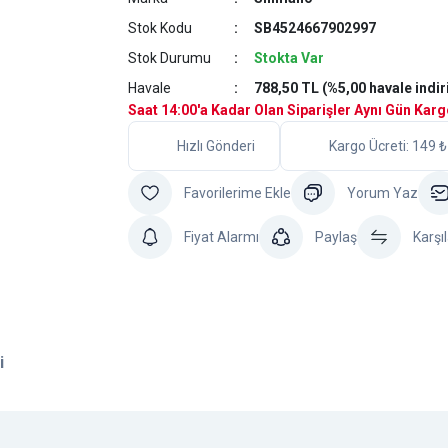
Stok Kodu
SB4524667902997
Stok Durumu
Stokta Var
Havale
788,50 TL (%5,00 havale indir
Saat 14:00'a Kadar Olan Siparişler Aynı Gün Kar
Hızlı Gönderi
Kargo Ücreti: 149 ₺
Yorum Yaz
Fiyat Alarmı
Paylaş
Karşıl
i