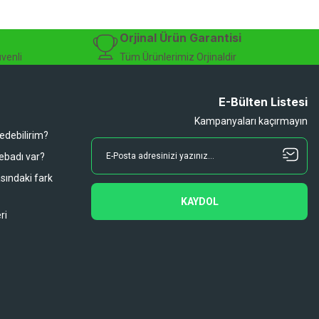
sesuarları, online bisiklet mağazası
Orjinal Ürün Garantisi
üvenli
Tüm Ürünlerimiz Orjinaldir
E-Bülten Listesi
Kampanyaları kaçırmayın
 edebilirim?
 ebadı var?
asındaki fark
KAYDOL
ri