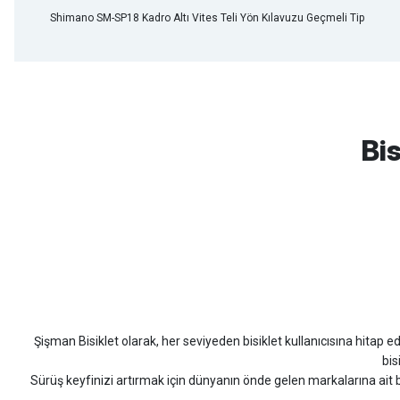
Shimano SM-SP18 Kadro Altı Vites Teli Yön Kılavuzu Geçmeli Tip
mtb urban downhill için almanızı tavsiye etmem aldıktan 1 ay sonra s
3cm yarıldı ama normal sürüşe uygun
Bis
Erim GÜLAĞIZ | 28/07/2026
Hızlı ve güzel paketleme.
Bahriye Akay Tan | 21/07/2026
Scott
Carraro
Bianchi
Kron
Lapierre
Mo
Siparişim problemsiz geldi teşekkürler.
DOĞUŞ GÖKTAY | 17/07/2026
Şişman Bisiklet olarak, her seviyeden bisiklet kullanıcısına hitap eden
Uygun olursa alacağım
bis
Sürüş keyfinizi artırmak için dünyanın önde gelen markalarına ait b
Hüseyin Akıncı | 14/07/2026