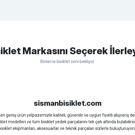
apasağlam lastik yanak kısmından
Bu ürüne ilk yorumu siz yapın!
iklet Markasını Seçerek İlerle
Binlerce bisiklet seni bekliyor.
Yorum Yaz
sso
Ümit
Bisan
WRC
sismanbisiklet.com
 geniş ürün yelpazemizle kaliteli, güvenilir ve uygun fiyatlı alışveriş deney
iklet modelleri ve tüm bisiklet yedek parçalarını tek çatı altında bulabilirsi
isiklet ekipmanları, aksesuarlar ve teknik parçaları sizlerle buluşturuyo