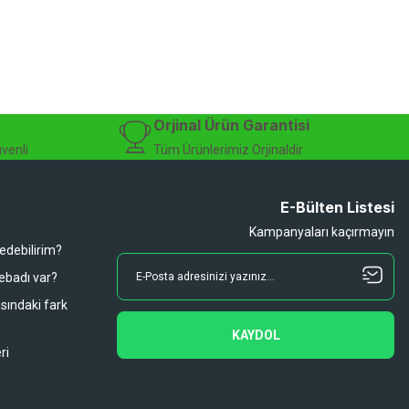
zman desteği sunuyoruz.
isiklet alışverişinizi güvenle gerçekleştirebilirsiniz.
 modelleri, yedek parçalar ve aksesuarlar en avantajlı fiyatlarla sizleri
sesuarları, online bisiklet mağazası
Orjinal Ürün Garantisi
üvenli
Tüm Ürünlerimiz Orjinaldir
E-Bülten Listesi
Kampanyaları kaçırmayın
 edebilirim?
 ebadı var?
asındaki fark
KAYDOL
ri