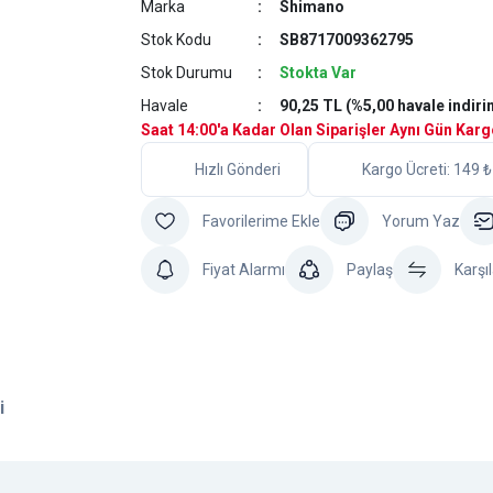
Marka
Shimano
Stok Kodu
SB8717009362795
Stok Durumu
Stokta Var
Havale
90,25 TL (%5,00 havale indiri
Saat 14:00'a Kadar Olan Siparişler Aynı Gün Kar
Hızlı Gönderi
Kargo Ücreti: 149 ₺
Yorum Yaz
Fiyat Alarmı
Paylaş
Karşıl
i