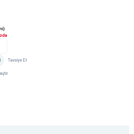
mi)
goda
Tavsiye Et
aştır