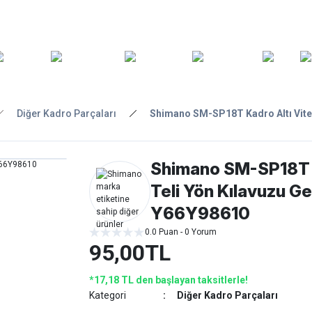
ARA
YEDEK
T
AKSESUARLAR
ASKI/TAŞIMA
TAMİR/BAKIM
GİY
PARÇA
Diğer Kadro Parçaları
Shimano SM-SP18T Kadro Altı Vites
Shimano SM-SP18T K
Teli Yön Kılavuzu G
Y66Y98610
0.0 Puan - 0 Yorum
95,00TL
*17,18 TL den başlayan taksitlerle!
Kategori
Diğer Kadro Parçaları