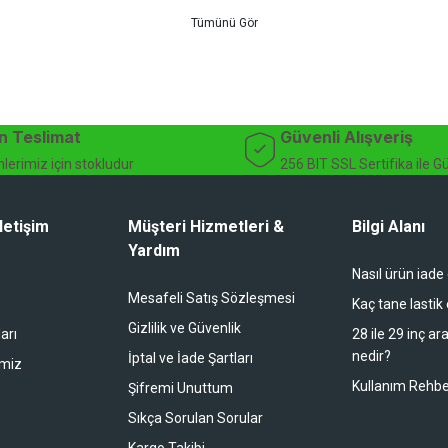
 için doğru ürünü kolayca seçebileceğiniz detaylı ürün açıklamaları ve u
teknik destek ve müşteri memnuniyeti odaklı hizmet anlayışımız sayesinde b
 ister doğada performansınızı zirveye taşıyın. İhtiyacınız olan tüm bisiklet
bekliyor.
dağ bisikleti fiyatları, bisiklet yedek parça, elektrikli bisiklet, bisiklet ak
n Teslimat
Güvenli Alışveriş
lerimiz için stokludur
256 BIT SSL Sertifika ile G
letişim
Müşteri Hizmetleri &
Bilgi Alanı
Yardım
Nasıl ürün iade
li duruyor koltuk zaten full konfor
Mesafeli Satış Sözleşmesi
Kaç tane lastik
Gizlilik ve Güvenlik
arı
28 ile 29 inç ar
nedir?
İptal ve İade Şartları
imiz
buradan alışveriş yapacağım
Kullanım Rehbe
Şifremi Unuttum
Sıkça Sorulan Sorular