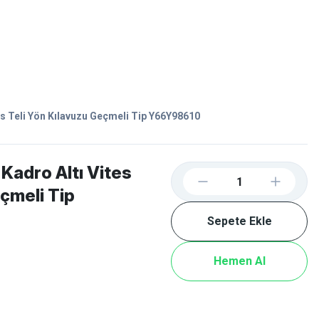
Favorilerim
Giriş Yap
Sepetim
E-
İM
SCOOTER
 Teli Yön Kılavuzu Geçmeli Tip Y66Y98610
adro Altı Vites
eçmeli Tip
Sepete Ekle
Hemen Al