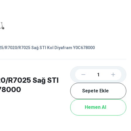
Favorilerim
Giriş Yap
Sepetim
E-
İM
SCOOTER
5/R7020/R7025 Sağ STI Kol Diyafram Y0C678000
0/R7025 Sağ STI
678000
Sepete Ekle
Hemen Al