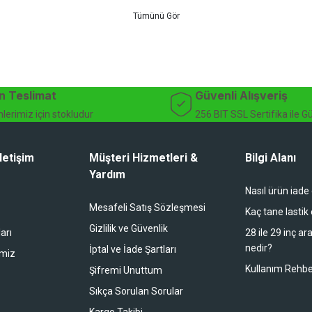
 için doğru ürünü kolayca seçebileceğiniz detaylı ürün açıklamaları ve u
teknik destek ve müşteri memnuniyeti odaklı hizmet anlayışımız sayesinde b
 ister doğada performansınızı zirveye taşıyın. İhtiyacınız olan tüm bisiklet
bekliyor.
dağ bisikleti fiyatları, bisiklet yedek parça, elektrikli bisiklet, bisiklet ak
n Teslimat
Güvenli Alışveriş
lerimiz için stokludur
256 BIT SSL Sertifika ile G
letişim
Müşteri Hizmetleri &
Bilgi Alanı
Yardım
Nasıl ürün iade
li duruyor koltuk zaten full konfor
Mesafeli Satış Sözleşmesi
Kaç tane lastik
Gizlilik ve Güvenlik
arı
28 ile 29 inç ar
nedir?
İptal ve İade Şartları
imiz
buradan alışveriş yapacağım
Kullanım Rehbe
Şifremi Unuttum
Sıkça Sorulan Sorular