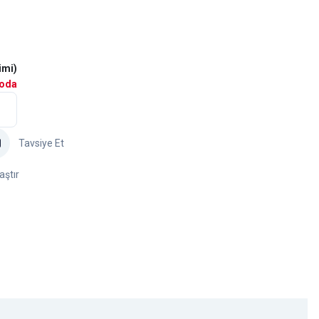
imi)
goda
Tavsiye Et
aştır