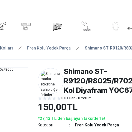
ARA
YEDEK
T
AKSESUARLAR
ASKI/TAŞIMA
TAMİR/BAKIM
GİY
PARÇA
Kolları
Fren Kolu Yedek Parça
Shimano ST-R9120/R802
Shimano ST-
R9120/R8025/R702
Kol Diyafram Y0C
0.0 Puan - 0 Yorum
150,00TL
*27,13 TL den başlayan taksitlerle!
Kategori
Fren Kolu Yedek Parça