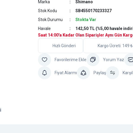
Marka
Shimano
Stok Kodu
SB4550170233327
Stok Durumu
Stokta Var
Havale
142,50 TL (%5,00 havale indir
Saat 14:00'a Kadar Olan Siparişler Aynı Gün Kar
Hızlı Gönderi
Kargo Ücreti: 149 ₺
Yorum Yaz
Fiyat Alarmı
Paylaş
Karşıl
i