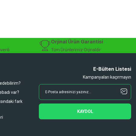
zman desteği sunuyoruz.
isiklet alışverişinizi güvenle gerçekleştirebilirsiniz.
 modelleri, yedek parçalar ve aksesuarlar en avantajlı fiyatlarla sizleri
sesuarları, online bisiklet mağazası
Orjinal Ürün Garantisi
üvenli
Tüm Ürünlerimiz Orjinaldir
E-Bülten Listesi
Kampanyaları kaçırmayın
 edebilirim?
 ebadı var?
asındaki fark
KAYDOL
ri