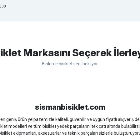
8000
apasağlam lastik yanak kısmından
Bu ürüne ilk yorumu siz yapın!
iklet Markasını Seçerek İlerle
Binlerce bisiklet seni bekliyor.
Yorum Yaz
sso
Ümit
Bisan
WRC
sismanbisiklet.com
 geniş ürün yelpazemizle kaliteli, güvenilir ve uygun fiyatlı alışveriş deney
iklet modelleri ve tüm bisiklet yedek parçalarını tek çatı altında bulabilirsi
isiklet ekipmanları, aksesuarlar ve teknik parçaları sizlerle buluşturuyo