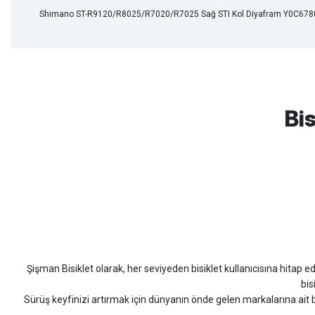
Shimano ST-R9120/R8025/R7020/R7025 Sağ STI Kol Diyafram Y0C67
mtb urban downhill için almanızı tavsiye etmem aldıktan 1 ay sonra s
3cm yarıldı ama normal sürüşe uygun
Bis
Erim GÜLAĞIZ | 28/07/2026
Hızlı ve güzel paketleme.
Bahriye Akay Tan | 21/07/2026
Scott
Carraro
Bianchi
Kron
Lapierre
Mo
Siparişim problemsiz geldi teşekkürler.
DOĞUŞ GÖKTAY | 17/07/2026
Şişman Bisiklet olarak, her seviyeden bisiklet kullanıcısına hitap eden
Uygun olursa alacağım
bis
Sürüş keyfinizi artırmak için dünyanın önde gelen markalarına ait b
Hüseyin Akıncı | 14/07/2026