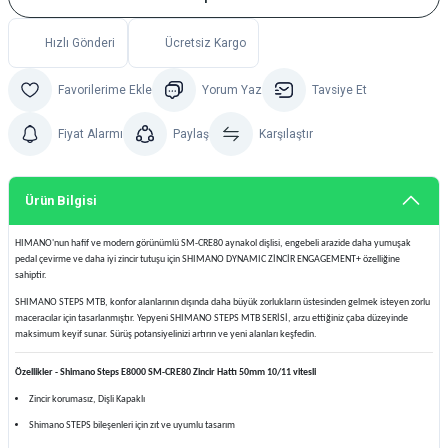
Hızlı Gönderi
Ücretsiz Kargo
Yorum Yaz
Tavsiye Et
Fiyat Alarmı
Paylaş
Karşılaştır
Ürün Bilgisi
HIMANO'nun hafif ve modern görünümlü SM-CRE80 aynakol dişlisi, engebeli arazide daha yumuşak
pedal çevirme ve daha iyi zincir tutuşu için SHIMANO DYNAMIC ZİNCİR ENGAGEMENT+ özelliğine
sahiptir.
SHIMANO STEPS MTB, konfor alanlarının dışında daha büyük zorlukların üstesinden gelmek isteyen zorlu
maceracılar için tasarlanmıştır. Yepyeni SHIMANO STEPS MTB SERİSİ, arzu ettiğiniz çaba düzeyinde
maksimum keyif sunar. Sürüş potansiyelinizi artırın ve yeni alanları keşfedin.
Özellikler - Shimano Steps E8000 SM-CRE80 Zincir Hattı 50mm 10/11 vitesli
Zincir korumasız, Dişli Kapaklı
Shimano STEPS bileşenleri için zıt ve uyumlu tasarım