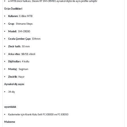
e-MTB zincir halkası, Deore XT SM-CRM81 aynakol dişlisi ile aynı profile sahiptir
Ürün Özellikleri
Kullanım:
E-Bike MTB
Grup:
Shimano Steps
Modeli:
SM-CRE80
Cıvata Çember Çapı:
104mm
Zincir hattı.
50 mm
Arka vites: 10/11
vitesli
Dişli kolları:
4 kollu
Montaj:
Segman
Zincirlik:
Hayır
Aynakol diş sayısı
34 diş
uyumluluk
Kademeler için Krank Kolu Seti FC-E8000 ve FC-E8050
Malzeme