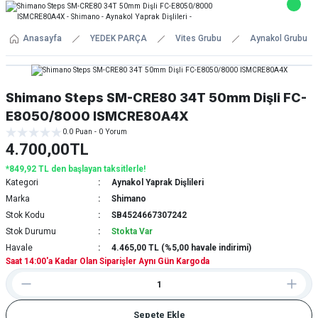
Anasayfa
YEDEK PARÇA
Vites Grubu
Aynakol Grubu
Shimano Steps SM-CRE80 34T 50mm Dişli FC-
E8050/8000 ISMCRE80A4X
0.0 Puan - 0 Yorum
4.700,00TL
*849,92 TL den başlayan taksitlerle!
Kategori
Aynakol Yaprak Dişlileri
Marka
Shimano
Stok Kodu
SB4524667307242
Stok Durumu
Stokta Var
Havale
4.465,00 TL (%5,00 havale indirimi)
Saat 14:00'a Kadar Olan Siparişler Aynı Gün Kargoda
Sepete Ekle