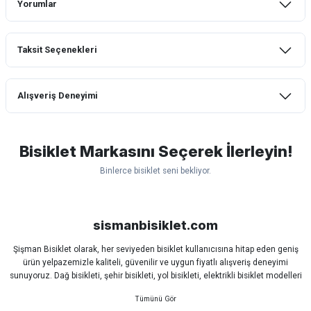
Yorumlar
Taksit Seçenekleri
Bu ürüne ilk yorumu siz yapın!
Alışveriş Deneyimi
Yorum Yaz
mtb urban downhill için almanızı tavsiye
etmem aldıktan 1 ay sonra sapasağlam
lastik yanak kısmından 3cm yarıldı ama
Bisiklet Markasını Seçerek İlerleyin!
normal sürüşe uygun
Binlerce bisiklet seni bekliyor.
Erim GÜLAĞIZ | 28/07/2026
Scott
Carraro
Bianchi
Kron
Lapierre
Mosso
Ümit
Hızlı ve güzel paketleme.
Bisan
WRC
sismanbisiklet.com
Bahriye Akay Tan | 21/07/2026
Şişman Bisiklet olarak, her seviyeden bisiklet kullanıcısına hitap eden geniş
ürün yelpazemizle kaliteli, güvenilir ve uygun fiyatlı alışveriş deneyimi
Siparişim problemsiz geldi teşekkürler.
sunuyoruz. Dağ bisikleti, şehir bisikleti, yol bisikleti, elektrikli bisiklet modelleri
DOĞUŞ GÖKTAY | 17/07/2026
ve tüm bisiklet yedek parçalarını tek çatı altında bulabilirsiniz.
Sürüş keyfinizi artırmak için dünyanın önde gelen markalarına ait bisiklet