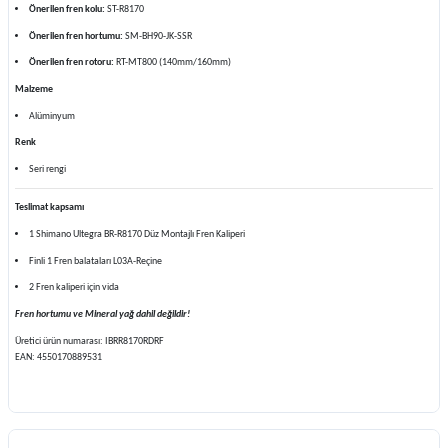
Önerilen fren kolu:
ST-R8170
Önerilen fren hortumu:
SM-BH90-JK-SSR
Önerilen fren rotoru:
RT-MT800 (140mm/160mm)
Malzeme
Alüminyum
Renk
Seri rengi
Teslimat kapsamı
1 Shimano Ultegra BR-R8170 Düz Montajlı Fren Kaliperi
Finli 1 Fren balataları L03A-Reçine
2 Fren kaliperi için vida
Fren hortumu ve Mineral yağ dahil değildir!
Üretici ürün numarası: IBRR8170RDRF
EAN: 4550170889531