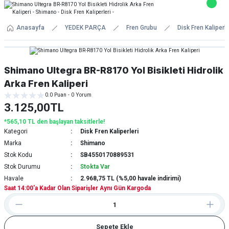
Anasayfa
YEDEK PARÇA
Fren Grubu
Disk Fren Kaliperle
Shimano Ultegra BR-R8170 Yol Bisikleti Hidrolik
Arka Fren Kaliperi
0.0 Puan - 0 Yorum
3.125,00TL
*565,10 TL den başlayan taksitlerle!
Kategori
Disk Fren Kaliperleri
Marka
Shimano
Stok Kodu
SB4550170889531
Stok Durumu
Stokta Var
Havale
2.968,75 TL (%5,00 havale indirimi)
Saat 14:00'a Kadar Olan Siparişler Aynı Gün Kargoda
Sepete Ekle