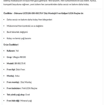
edilmiş modülasyon ve eşsiz fren gücü getiriyor. Yeni tasarım, fren sürtünmesini en aza indirir. Ayrıca,
kompakt boyutuna rağmen, yeni sistem her zamankinden daha sessiz ve bakımı daha kolay.
Özellikler - Shimano ULTEGRA BR-R8170-F Düz Montajlı Fren Kaliperi L03A Reçine ön
Daha sessiz ve bakımı daha kolay fren bileşenleri
Mükemmel fren kontrolü ve ısı dağılımı
Basit tekerlek değişimi
Kolay ve temiz yağ basımı
Ürün Özellikleri
Kullanım:
Yol
Grup:
Ultegra R8100
Modeli:
BR-R8170-R
Fren tipi:
Disk-Fren
Montaj:
Arka
Fren montajı:
Düz Montaj
Fren balataları:
Finli L03A Reçine
Tek yönlü yağ akışı:
Evet
Fren hidroliği:
Mineral yağ