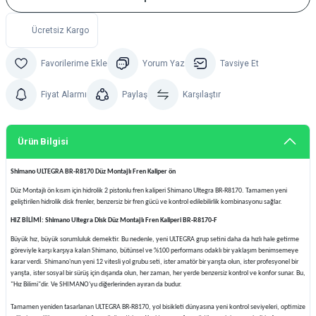
Ücretsiz Kargo
Yorum Yaz
Tavsiye Et
Fiyat Alarmı
Paylaş
Karşılaştır
Ürün Bilgisi
Shimano ULTEGRA BR-R8170 Düz Montajlı Fren Kaliper ön
Düz Montajlı ön kısım için hidrolik 2 pistonlu fren kaliperi Shimano Ultegra BR-R8170. Tamamen yeni
geliştirilen hidrolik disk frenler, benzersiz bir fren gücü ve kontrol edilebilirlik kombinasyonu sağlar.
HIZ BİLİMİ: Shimano Ultegra Disk Düz Montajlı Fren Kaliperi BR-R8170-F
Büyük hız, büyük sorumluluk demektir. Bu nedenle, yeni ULTEGRA grup setini daha da hızlı hale getirme
göreviyle karşı karşıya kalan Shimano, bütünsel ve %100 performans odaklı bir yaklaşım benimsemeye
karar verdi. Shimano'nun yeni 12 vitesli yol grubu seti, ister amatör bir yarışta olun, ister profesyonel bir
yarışta, ister sosyal bir sürüş için dışarıda olun, her zaman, her yerde benzersiz kontrol ve konfor sunar. Bu,
"Hız Bilimi"dir. Ve SHIMANO'yu diğerlerinden ayıran da budur.
Tamamen yeniden tasarlanan ULTEGRA BR-R8170, yol bisikleti dünyasına yeni kontrol seviyeleri, optimize