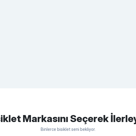
apasağlam lastik yanak kısmından
Bu ürüne ilk yorumu siz yapın!
iklet Markasını Seçerek İlerle
Binlerce bisiklet seni bekliyor.
Yorum Yaz