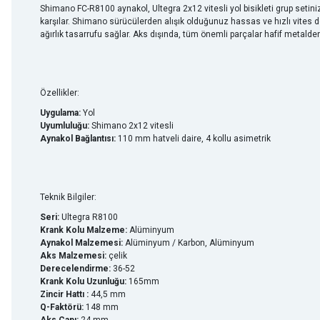
Shimano FC-R8100 aynakol, Ultegra 2x12 vitesli yol bisikleti grup setiniz
karşılar. Shimano sürücülerden alışık olduğunuz hassas ve hızlı vites de
ağırlık tasarrufu sağlar. Aks dışında, tüm önemli parçalar hafif metalden
Özellikler:
Uygulama:
Yol
Uyumluluğu:
Shimano 2x12 vitesli
Aynakol Bağlantısı:
110 mm hatveli daire, 4 kollu asimetrik
Teknik Bilgiler:
Seri:
Ultegra R8100
Krank Kolu Malzeme:
Alüminyum
Aynakol Malzemesi:
Alüminyum / Karbon, Alüminyum
Aks Malzemesi:
çelik
Derecelendirme:
36-52
Krank Kolu Uzunluğu:
165mm
Zincir Hattı :
44,5 mm
Q-Faktörü:
148 mm