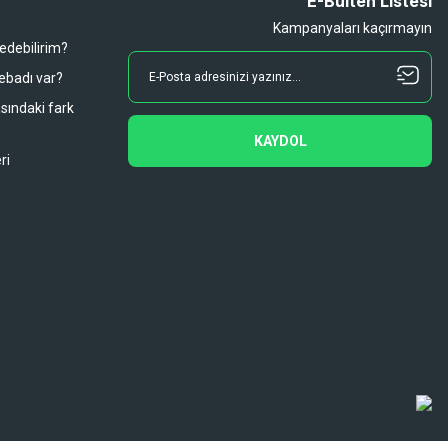
E-Bülten Listesi
Kampanyaları kaçırmayın
 edebilirim?
 ebadı var?
asındaki fark
KAYDOL
ri
Diğer yorumları göster