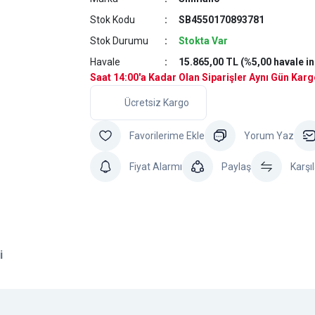
Stok Kodu
SB4550170893781
Stok Durumu
Stokta Var
Havale
15.865,00 TL (%5,00 havale in
Saat 14:00'a Kadar Olan Siparişler Aynı Gün Kar
Ücretsiz Kargo
Yorum Yaz
Fiyat Alarmı
Paylaş
Karşıl
i