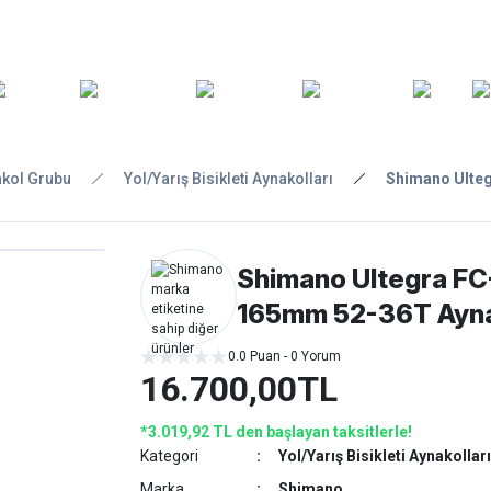
ARA
YEDEK
T
AKSESUARLAR
ASKI/TAŞIMA
TAMİR/BAKIM
GİY
PARÇA
kol Grubu
Yol/Yarış Bisikleti Aynakolları
Shimano Ulteg
Shimano Ultegra FC
165mm 52-36T Ayn
0.0 Puan - 0 Yorum
16.700,00TL
*3.019,92 TL den başlayan taksitlerle!
Kategori
Yol/Yarış Bisikleti Aynakolları
Marka
Shimano