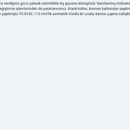
e verdiğiniz gücü yüksek verimlilikle itiş gücüne dönüştürür. Kanıtlanmış Hollowtec
ğiştirme işlemlerinden de yararlanırsınız. Krank kolları, kısmen karbondan yapılmı
 yapılmıştır. FC-8100, 110 mm'lik asimetrik 4 kollu bir cıvata dairesi çapına sahipt