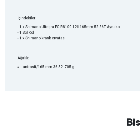
İçindekiler:
- 1 x Shimano Ultegra FC-R8100 12li 165mm 52-36T Aynakol
- 1 Sol Kol
- 1 x Shimano krank cıvatası
Ağırlık:
antrasit/165 mm 36-52: 705 g
mtb urban downhill için almanızı tavsiye etmem aldıktan 1 ay sonra s
3cm yarıldı ama normal sürüşe uygun
Bis
Erim GÜLAĞIZ | 28/07/2026
Hızlı ve güzel paketleme.