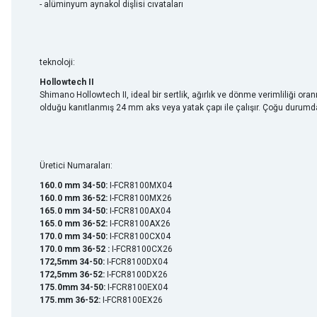
- alüminyum aynakol dişlisi cıvataları
teknoloji:
Hollowtech II
Shimano Hollowtech II, ideal bir sertlik, ağırlık ve dönme verimliliği o
olduğu kanıtlanmış 24 mm aks veya yatak çapı ile çalışır. Çoğu durumda,
Üretici Numaraları:
160.0 mm 34-50:
I-FCR8100MX04
160.0 mm 36-52:
I-FCR8100MX26
165.0 mm 34-50:
I-FCR8100AX04
165.0 mm 36-52:
I-FCR8100AX26
170.0 mm 34-50:
I-FCR8100CX04
170.0 mm 36-52 :
I-FCR8100CX26
172,5mm 34-50:
I-FCR8100DX04
172,5mm 36-52:
I-FCR8100DX26
175.0mm 34-50:
I-FCR8100EX04
175.mm 36-52:
I-FCR8100EX26