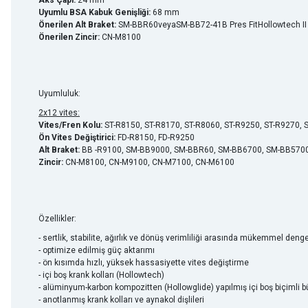
Aks Çapı:
24 mm
Uyumlu BSA Kabuk Genişliği:
68 mm
Önerilen Alt Braket:
SM-BBR60
veya
SM-BB72-41B Pres Fit
Hollowtech II 
Önerilen Zincir:
CN-M8100
Uyumluluk:
2x12 vites:
Vites/Fren Kolu:
ST-R8150, ST-R8170, ST-R8060, ST-R9250, ST-R9270, 
Ön Vites Değiştirici:
FD-R8150, FD-R9250
Alt Braket:
BB -R9100, SM-BB9000, SM-BBR60, SM-BB6700, SM-BB5700
Zincir:
CN-M8100, CN-M9100, CN-M7100, CN-M6100
Özellikler:
- sertlik, stabilite, ağırlık ve dönüş verimliliği arasında mükemmel deng
- optimize edilmiş güç aktarımı
- ön kısımda hızlı, yüksek hassasiyette vites değiştirme
- içi boş krank kolları (Hollowtech)
- alüminyum-karbon kompozitten (Hollowglide) yapılmış içi boş biçimli b
- anotlanmış krank kolları ve aynakol dişlileri