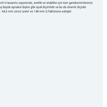
h II tasarımı sayesinde, sertlik ve stabilite için tüm gereksinimlerinizi
ş büyük aynakol dişlisi gibi oyuk biçimlidir ve bu da önemli ölçüde
ir. 44,5 mm zincir üretir ve 148 mm Q faktörüne sahiptir.