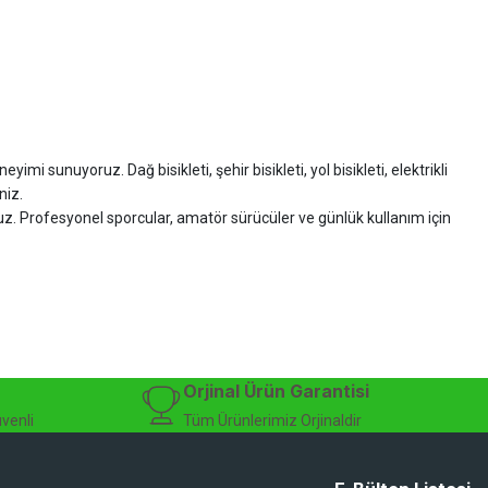
imi sunuyoruz. Dağ bisikleti, şehir bisikleti, yol bisikleti, elektrikli
niz.
ruz. Profesyonel sporcular, amatör sürücüler ve günlük kullanım için
zman desteği sunuyoruz.
isiklet alışverişinizi güvenle gerçekleştirebilirsiniz.
 modelleri, yedek parçalar ve aksesuarlar en avantajlı fiyatlarla sizleri
sesuarları, online bisiklet mağazası
Orjinal Ürün Garantisi
üvenli
Tüm Ürünlerimiz Orjinaldir