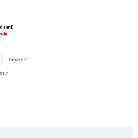
dirimi)
goda
Tavsiye Et
aştır