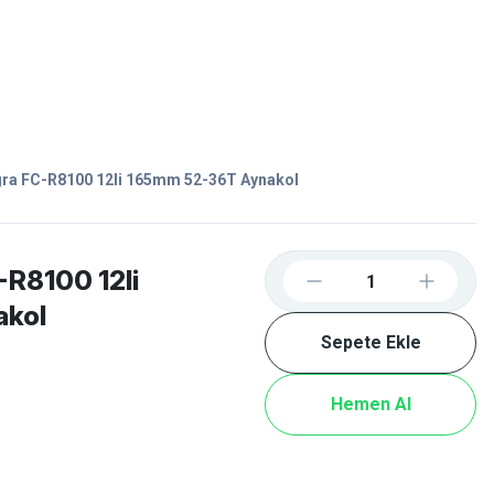
Favorilerim
Giriş Yap
Sepetim
E-
İM
SCOOTER
ra FC-R8100 12li 165mm 52-36T Aynakol
-R8100 12li
akol
Sepete Ekle
Hemen Al