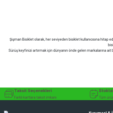
Bahriye Akay Tan | 21/07/2026
Scott
Carraro
Bianchi
Kron
Lapierre
Mo
Siparişim problemsiz geldi teşekkürler.
DOĞUŞ GÖKTAY | 17/07/2026
Şişman Bisiklet olarak, her seviyeden bisiklet kullanıcısına hitap eden
Uygun olursa alacağım
bis
Sürüş keyfinizi artırmak için dünyanın önde gelen markalarına ait b
Hüseyin Akıncı | 14/07/2026
bisiklet arayan herkes
Hızlı kargo, güvenli ödeme seçenekleri, satış sonrası 
çok güzel dayanikli
Şişman Bisiklet ile ister şehir içinde konforlu sürüşün keyfini çıkarın,
Yağız ÖNAL | 02/07/2026
bisiklet mağazası, bisiklet satış, 
Çok iyi site ilerde büyür
Taksit Seçenekleri
Stokta
A... A... | 01/07/2026
Farklı kartlara taksit imkanı
Tüm ürün
Ürün oldukça hızlı bir şekilde elime geçti. Ve sorunsuzdu.