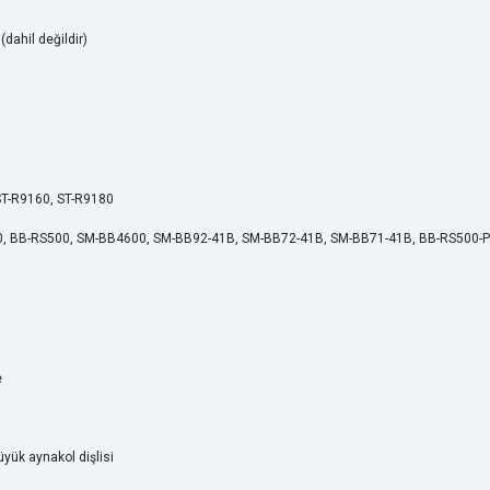
(dahil değildir)
ST-R9160, ST-R9180
, BB-RS500, SM-BB4600, SM-BB92-41B, SM-BB72-41B, SM-BB71-41B, BB-RS500-
e
üyük aynakol dişlisi