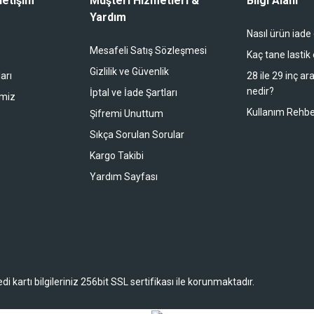
letişim
Müşteri Hizmetleri &
Bilgi Alanı
Yardım
Nasıl ürün iade
li duruyor koltuk zaten full konfor
Mesafeli Satış Sözleşmesi
Kaç tane lastik
Gizlilik ve Güvenlik
arı
28 ile 29 inç ar
nedir?
İptal ve İade Şartları
imiz
buradan alışveriş yapacağım
Kullanım Rehbe
Şifremi Unuttum
Sıkça Sorulan Sorular
Kargo Takibi
 bir alışveriş oldu. Teşekkürler.
Yardım Sayfası
 kartı bilgileriniz 256bit SSL sertifikası ile korunmaktadır.