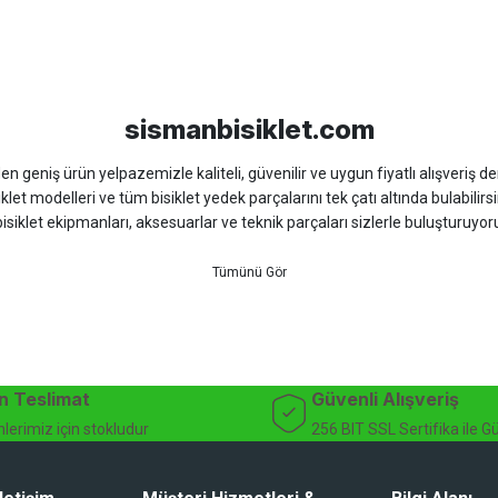
sso
Ümit
Bisan
WRC
sismanbisiklet.com
 geniş ürün yelpazemizle kaliteli, güvenilir ve uygun fiyatlı alışveriş deney
iklet modelleri ve tüm bisiklet yedek parçalarını tek çatı altında bulabilirsi
isiklet ekipmanları, aksesuarlar ve teknik parçaları sizlerle buluşturuyo
 için doğru ürünü kolayca seçebileceğiniz detaylı ürün açıklamaları ve u
teknik destek ve müşteri memnuniyeti odaklı hizmet anlayışımız sayesinde b
 ister doğada performansınızı zirveye taşıyın. İhtiyacınız olan tüm bisiklet
bekliyor.
dağ bisikleti fiyatları, bisiklet yedek parça, elektrikli bisiklet, bisiklet ak
n Teslimat
Güvenli Alışveriş
lerimiz için stokludur
256 BIT SSL Sertifika ile G