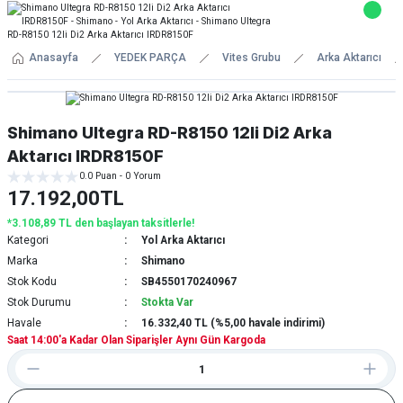
Anasayfa
YEDEK PARÇA
Vites Grubu
Arka Aktarıcı
Shimano Ultegra RD-R8150 12li Di2 Arka
Aktarıcı IRDR8150F
0.0 Puan - 0 Yorum
17.192,00TL
*3.108,89 TL den başlayan taksitlerle!
Kategori
Yol Arka Aktarıcı
Marka
Shimano
Stok Kodu
SB4550170240967
Stok Durumu
Stokta Var
Havale
16.332,40 TL (%5,00 havale indirimi)
Saat 14:00'a Kadar Olan Siparişler Aynı Gün Kargoda