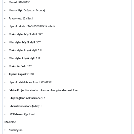
Modeli:
RD-R8150
Montaj tipi:
Doğrudan Montaj
Arka vites:
12 vitesli
Uyumlu zincir:
CN-M8100 HG 12 vitesli
Maks. dişler büyük dişli:
34T
Min. dişler büyük dişli:
30T
Maks. dişler küçük dişli:
11T
Min. dişler küçük dişli:
11T
Maks. ön fark:
16T
Toplam kapasite:
33T
Uyumlu elektrik kablosu:
EW-SD300
E-tube Project tarafından cihaz yazılımı güncellemesi:
Evet
E-tüp bağlantı noktası (adet):
1
E-boru konnektörü (adet):
0
Di2 Kablosuz Çip:
Evet
Malzeme
Alüminyum