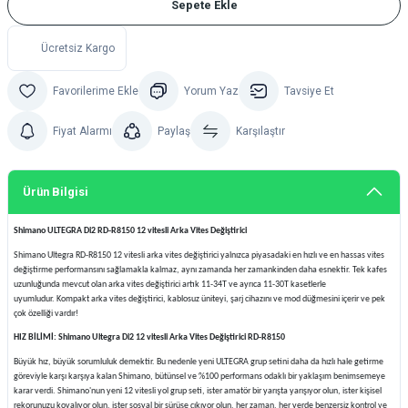
Sepete Ekle
Ücretsiz Kargo
Yorum Yaz
Tavsiye Et
Fiyat Alarmı
Paylaş
Karşılaştır
Ürün Bilgisi
Shimano ULTEGRA Di2 RD-R8150 12 vitesli Arka Vites Değiştirici
Shimano Ultegra RD-R8150 12 vitesli arka vites değiştirici yalnızca piyasadaki en hızlı ve en hassas vites
değiştirme performansını sağlamakla kalmaz, aynı zamanda her zamankinden daha esnektir. Tek kafes
uzunluğunda mevcut olan arka vites değiştirici artık 11-34T ve ayrıca 11-30T kasetlerle
uyumludur. Kompakt arka vites değiştirici, kablosuz üniteyi, şarj cihazını ve mod düğmesini içerir ve pek
çok özelliği vardır!
HIZ BİLİMİ: Shimano Ultegra Di2 12 vitesli Arka Vites Değiştirici RD-R8150
Büyük hız, büyük sorumluluk demektir. Bu nedenle yeni ULTEGRA grup setini daha da hızlı hale getirme
göreviyle karşı karşıya kalan Shimano, bütünsel ve %100 performans odaklı bir yaklaşım benimsemeye
karar verdi. Shimano'nun yeni 12 vitesli yol grup seti, ister amatör bir yarışta yarışıyor olun, ister kişisel
rekorunuzu kovalıyor olun, ister sosyal bir sürüşe çıkıyor olun, her zaman, her yerde benzersiz kontrol ve