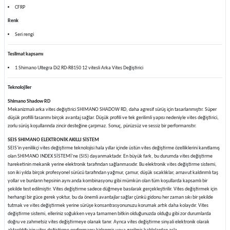
CFRP
Renk
Seri rengi
Teslimat kapsamı
1 Shimano Ultegra Di2 RD-R8150 12 vitesli Arka Vites Değiştirici
Teknolojiler
Shimano Shadow RD
Mekanizmalı arka vites değiştirici SHIMANO SHADOW RD, daha agresif sürüş için tasarlanmıştır. Süper
düşük profilli tasarımı birçok avantaj sağlar. Düşük profili ve tek gerilimli yapısı nedeniyle vites değiştirici,
zorlu sürüş koşullarında zincir desteğine çarpmaz. Sonuç, pürüzsüz ve sessiz bir performanstır.
SEIS SHIMANO ELEKTRONİK AKILLI SİSTEM
SEIS'in yenilikçi vites değiştirme teknolojisi hala yıllar içinde üstün vites değiştirme özelliklerini kanıtlamış
olan SHIMANO INDEX SİSTEMİ'ne (SIS) dayanmaktadır. En büyük fark, bu durumda vites değiştirme
hareketinin mekanik yerine elektronik tarafından sağlanmasıdır. Bu elektronik vites değiştirme sistemi,
son iki yılda birçok profesyonel sürücü tarafından yağmur, çamur, düşük sıcaklıklar, arnavut kaldırımlı taş
yollar ve bunların hepsinin aynı anda kombinasyonu gibi mümkün olan tüm koşullarda kapsamlı bir
şekilde test edilmiştir. Vites değiştirme sadece düğmeye basılarak gerçekleştirilir. Vites değiştirmek için
herhangi bir güce gerek yoktur, bu da önemli avantajlar sağlar çünkü gidonu her zaman sıkı bir şekilde
tutmak ve vites değiştirmek yerine sürüşe konsantrasyonunuzu korumak artık daha kolaydır. Vites
değiştirme sistemi, elleriniz soğukken veya tamamen bitkin olduğunuzda olduğu gibi zor durumlarda
doğru ve zahmetsiz vites değiştirmeye olanak tanır. Ayrıca vites değiştirme sinyali elektronik olarak