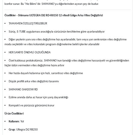
konfor sunar. Bu "Hız Bilimi"dir. SHIMANO'yu diğerlerinden ayıran şey de budur.
Özellikler - Shimano ULTEGRA Di2 RD-R8150 12 vitesli Gölge Arka Vites Değiştirici
TAMAMEN ÖZELLEŞTİRİLEBİLİR
Sürüş, E-TUBE uygulaması aracılığıyla sürücünün tercihlerine göre uyarlanabiliyor
Diğer şeylerin yanı sıra vites değiştirme hızı ayarlanabilir, tam veya yarı senkronize vites değiştirme
modu seçilebilir ve vites kolundaki program düğmelerine belirli işlevler atanabilir
HER SANİYE ÖNEMLİ OLDUĞUNDA
Özel kablosuz protokolümüz, SHIMANO'nun tanıdığı vites değiştirme hassasiyeti ve güvenilirliğinden
hiçbir ödün vermeden vites değiştirme hızını artırır
Her hızda duyarlı hızlanma için hızlı, sarsıntısız vites değiştirme
Düşük profilli arka vites değiştirici tasarımı
SHIMANO SHADOW RD
Ezilme anında daha az hasar için yarış dayanıklılığı
Kompakt ve pürüzsüz görünümü korur
Ürün Özellikleri
Kullanım:
Yol
Grup:
Ultegra Di2 R8250