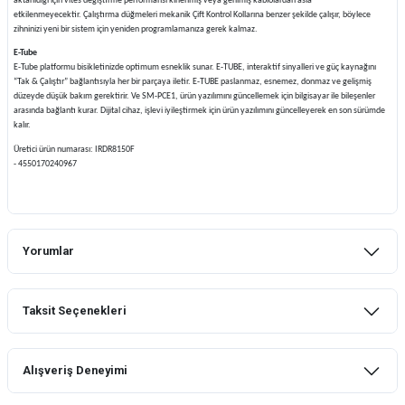
aktarıldığı için vites değiştirme performansı kirlenmiş veya gerilmiş kablolardan asla
etkilenmeyecektir. Çalıştırma düğmeleri mekanik Çift Kontrol Kollarına benzer şekilde çalışır, böylece
zihninizi yeni bir sistem için yeniden programlamanıza gerek kalmaz.
E-Tube
E-Tube platformu bisikletinizde optimum esneklik sunar. E-TUBE, interaktif sinyalleri ve güç kaynağını
“Tak & Çalıştır” bağlantısıyla her bir parçaya iletir. E-TUBE paslanmaz, esnemez, donmaz ve gelişmiş
düzeyde düşük bakım gerektirir. Ve SM-PCE1, ürün yazılımını güncellemek için bilgisayar ile bileşenler
arasında bağlantı kurar. Dijital cihaz, işlevi iyileştirmek için ürün yazılımını güncelleyerek en son sürümde
kalır.
Üretici ürün numarası: IRDR8150F
- 4550170240967
Yorumlar
Taksit Seçenekleri
Bu ürüne ilk yorumu siz yapın!
Alışveriş Deneyimi
Yorum Yaz