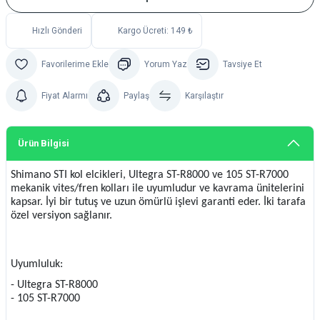
Hızlı Gönderi
Kargo Ücreti: 149 ₺
Yorum Yaz
Tavsiye Et
Fiyat Alarmı
Paylaş
Karşılaştır
Ürün Bilgisi
Shimano STI kol elcikleri, Ultegra ST-R8000 ve 105 ST-R7000
mekanik vites/fren kolları ile uyumludur ve kavrama ünitelerini
kapsar. İyi bir tutuş ve uzun ömürlü işlevi garanti eder. İki tarafa
özel versiyon sağlanır.
Uyumluluk:
- Ultegra ST-R8000
- 105 ST-R7000