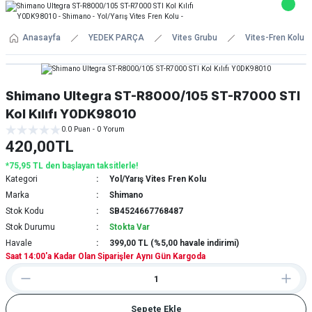
Anasayfa
YEDEK PARÇA
Vites Grubu
Vites-Fren Kolu (
Shimano Ultegra ST-R8000/105 ST-R7000 STI
Kol Kılıfı Y0DK98010
0.0 Puan - 0 Yorum
420,00TL
*75,95 TL den başlayan taksitlerle!
Kategori
Yol/Yarış Vites Fren Kolu
Marka
Shimano
Stok Kodu
SB4524667768487
Stok Durumu
Stokta Var
Havale
399,00 TL (%5,00 havale indirimi)
Saat 14:00'a Kadar Olan Siparişler Aynı Gün Kargoda
Sepete Ekle