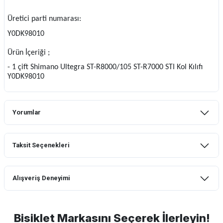
Üretici parti numarası:
Y0DK98010
Ürün İçeriği ;
- 1 çift Shimano Ultegra ST-R8000/105 ST-R7000 STI Kol Kılıfı
Y0DK98010
Yorumlar
Taksit Seçenekleri
Bu ürüne ilk yorumu siz yapın!
Alışveriş Deneyimi
Yorum Yaz
mtb urban downhill için almanızı tavsiye
etmem aldıktan 1 ay sonra sapasağlam
lastik yanak kısmından 3cm yarıldı ama
Bisiklet Markasını Seçerek İlerleyin!
normal sürüşe uygun