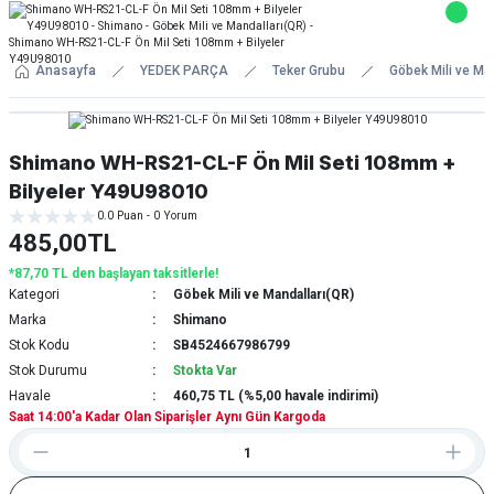
Anasayfa
YEDEK PARÇA
Teker Grubu
Göbek Mili ve Ma
Shimano WH-RS21-CL-F Ön Mil Seti 108mm +
Bilyeler Y49U98010
0.0 Puan - 0 Yorum
485,00TL
*87,70 TL den başlayan taksitlerle!
Kategori
Göbek Mili ve Mandalları(QR)
Marka
Shimano
Stok Kodu
SB4524667986799
Stok Durumu
Stokta Var
Havale
460,75 TL (%5,00 havale indirimi)
Saat 14:00'a Kadar Olan Siparişler Aynı Gün Kargoda