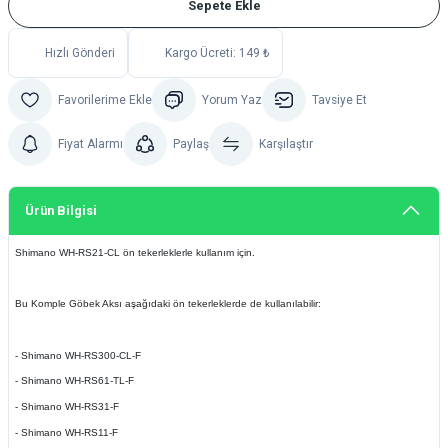
Sepete Ekle
Hızlı Gönderi
Kargo Ücreti: 149 ₺
Yorum Yaz
Tavsiye Et
Fiyat Alarmı
Paylaş
Karşılaştır
Ürün Bilgisi
Shimano WH-RS21-CL ön tekerleklerle kullanım için.
Bu Komple Göbek Aksı aşağıdaki ön tekerleklerde de kullanılabilir:
- Shimano WH-RS300-CL-F
- Shimano WH-RS61-TL-F
- Shimano WH-RS31-F
- Shimano WH-RS11-F