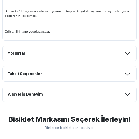
Bunlar bir " Parçaların malzeme, görünüm, bitiş ve boyut vb. açılarından aynı olduğunu
gösteren A" eşleşmesi.
Orijinal Shimano yedek parçası.
Yorumlar
Taksit Seçenekleri
Bu ürüne ilk yorumu siz yapın!
Alışveriş Deneyimi
Yorum Yaz
mtb urban downhill için almanızı tavsiye
etmem aldıktan 1 ay sonra sapasağlam
lastik yanak kısmından 3cm yarıldı ama
Bisiklet Markasını Seçerek İlerleyin!
normal sürüşe uygun
Binlerce bisiklet seni bekliyor.
Erim GÜLAĞIZ | 28/07/2026