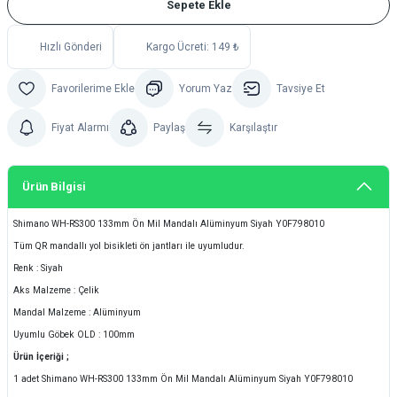
Sepete Ekle
Hızlı Gönderi
Kargo Ücreti: 149 ₺
Yorum Yaz
Tavsiye Et
Fiyat Alarmı
Paylaş
Karşılaştır
Ürün Bilgisi
Shimano WH-RS300 133mm Ön Mil Mandalı Alüminyum Siyah Y0F798010
Tüm QR mandallı yol bisikleti ön jantları ile uyumludur.
Renk : Siyah
Aks Malzeme : Çelik
Mandal Malzeme : Alüminyum
Uyumlu Göbek OLD : 100mm
Ürün İçeriği ;
1 adet Shimano WH-RS300 133mm Ön Mil Mandalı Alüminyum Siyah Y0F798010