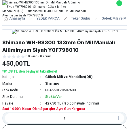
Anasayfa
YEDEK PARÇA
Teker Grubu
Göbek Mili ve Ma
Shimano WH-RS300 133mm Ön Mil Mandalı
Alüminyum Siyah Y0F798010
0.0 Puan - 0 Yorum
450,00TL
*81,38 TL den başlayan taksitlerle!
Kategori
Göbek Mili ve Mandalları(QR)
Marka
Shimano
Stok Kodu
SB4550170507633
Stok Durumu
Stokta Var
Havale
427,50 TL (%5,00 havale indirimi)
Saat 14:00'a Kadar Olan Siparişler Aynı Gün Kargoda