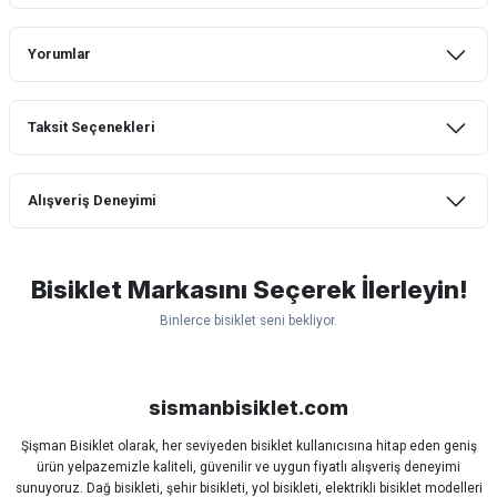
Yorumlar
Taksit Seçenekleri
Bu ürüne ilk yorumu siz yapın!
Alışveriş Deneyimi
Yorum Yaz
mtb urban downhill için almanızı tavsiye
etmem aldıktan 1 ay sonra sapasağlam
lastik yanak kısmından 3cm yarıldı ama
Bisiklet Markasını Seçerek İlerleyin!
normal sürüşe uygun
Binlerce bisiklet seni bekliyor.
Erim GÜLAĞIZ | 28/07/2026
Scott
Carraro
Bianchi
Kron
Lapierre
Mosso
Ümit
Hızlı ve güzel paketleme.
Bisan
WRC
sismanbisiklet.com
Bahriye Akay Tan | 21/07/2026
Şişman Bisiklet olarak, her seviyeden bisiklet kullanıcısına hitap eden geniş
ürün yelpazemizle kaliteli, güvenilir ve uygun fiyatlı alışveriş deneyimi
Siparişim problemsiz geldi teşekkürler.
sunuyoruz. Dağ bisikleti, şehir bisikleti, yol bisikleti, elektrikli bisiklet modelleri