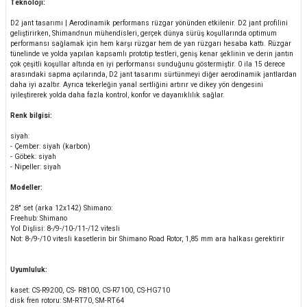
Teknoloji:
D2 jant tasarımı | Aerodinamik performans rüzgar yönünden etkilenir. D2 jant profilini
geliştirirken, Shimano'nun mühendisleri, gerçek dünya sürüş koşullarında optimum
performansı sağlamak için hem karşı rüzgar hem de yan rüzgarı hesaba kattı. Rüzgar
tünelinde ve yolda yapılan kapsamlı prototip testleri, geniş kenar şeklinin ve derin jantın
çok çeşitli koşullar altında en iyi performansı sunduğunu göstermiştir. 0 ila 15 derece
arasındaki sapma açılarında, D2 jant tasarımı sürtünmeyi diğer aerodinamik jantlardan
daha iyi azaltır. Ayrıca tekerleğin yanal sertliğini artırır ve dikey yön dengesini
iyileştirerek yolda daha fazla kontrol, konfor ve dayanıklılık sağlar.
Renk bilgisi:
siyah:
- Çember: siyah (karbon)
- Göbek: siyah
- Nipeller: siyah
Modeller:
28" set (arka 12x142) Shimano:
Freehub: Shimano
Yol Dişlisi: 8-/9-/10-/11-/12 vitesli
Not: 8-/9-/10 vitesli kasetlerin bir Shimano Road Rotor, 1,85 mm ara halkası gerektirir
Uyumluluk:
kaset: CS-R9200, CS- R8100, CS-R7100, CS-HG710
disk fren rotoru: SM-RT70, SM-RT64