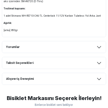
aks üzerinden: SM-AX720 (E-Thru)
Teslimat kapsamı:
1 adet Shimano WH-RS710-C46-TL Centerlock 11/12V Karbon Tubeless Yol Arka Jant
Ağırlık:
[arka] 893gr
Yorumlar
Taksit Seçenekleri
Bu ürüne ilk yorumu siz yapın!
Alışveriş Deneyimi
Yorum Yaz
mtb urban downhill için almanızı tavsiye
etmem aldıktan 1 ay sonra sapasağlam
lastik yanak kısmından 3cm yarıldı ama
Bisiklet Markasını Seçerek İlerleyin!
normal sürüşe uygun
Binlerce bisiklet seni bekliyor.
Erim GÜLAĞIZ | 28/07/2026