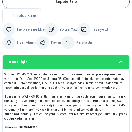
Sepete Ekle
Ücretsiz Kargo
Yorum Yaz
Tavsiye Et
Fiyat Alarmı
Paylaş
Karşılaştır
Ürün Bilgisi
Shimano WH-RS710 jantlar, Shimano’nun üst düzey serinin teknoloji konseptlerinden
yararlanır. Dura Ace R9200 ve Ultegra R8100 grup setlerinin tekerlek setlerini zaten ayırt
eden aynı DNA sayesinde, 105 R7100 serisi seviyesindeki modeller aynı zamanda rol
modellerin dengeli performansını düşük fiyatla birleştiren tam karbon tekerleklerdir.
Tüm Shimano WH-RS710 jantları, tamamen yeni bir sürüş deneyimi sunan aerodinamik,
düşük ağırlık ve sertliğin mükemmel sentezi ile birleştirilmiştir. Bununla birlikte, C32
versiyonu (32 mm profil yüksekliği) hızlanma ve yokuş tırmanmaya odaklanırken, C46
varyantı (46 mm profil yüksekliği) kendini birinci sınıf çok yönlü olarak
sunar. Kanıtlanmış 11 vitesli ve yeni 12 vitesli yol bisikleti kasetleriyle uyumluluk, pratik
olduğu kadar rahattır.
Shimano 105 WH-R710