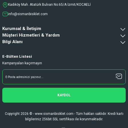
Ve sorunsuzdu.
Kadıköy Mah. Atatürk Bulvarı No:65/A İzmit/KOCAELİ
Ali Haydar Sağlam | 27/06/2026
info@sismanbisiklet.com
sipariş sonrası 2 iş gününde ürünler
Kurumsal & İletişim
sorunsuz elime ulaştı ürünler kaliteli
duruyor koltuk zaten full konfor
Müşteri Hizmetleri & Yardım
Bilgi Alanı
Gökhan Türkekul | 22/06/2026
Her şey kusursuzdu çok memnun kaldım
E-Bülten Listesi
ihtiyaç durumunda tekrardan buradan
Kampanyaları kaçırmayın
alışveriş yapacağım
H... A... | 21/06/2026
Hızlı kargo ve teslimattan ötürü memnun
kaldım. İhtiyacımı karşılayan bir bir
KAYDOL
alışveriş oldu. Teşekkürler.
Fatih Gürcan | 15/06/2026
Copyright 2026 © - www.sismanbisiklet.com - Tüm hakları saklıdır. Kredi kartı
bilgileriniz 256bit SSL sertifikası ile korunmaktadır.
Deneyimini Paylaş
Diğer yorumları göster