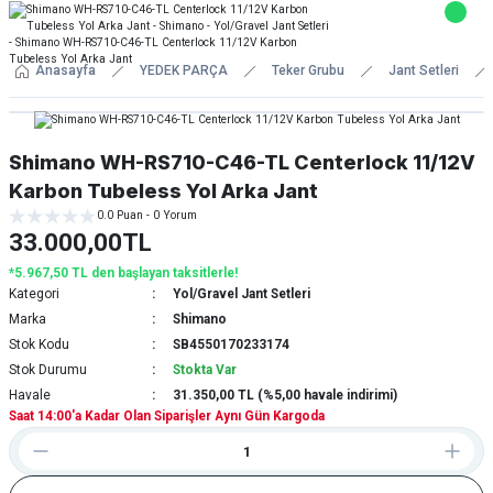
Anasayfa
YEDEK PARÇA
Teker Grubu
Jant Setleri
Shimano WH-RS710-C46-TL Centerlock 11/12V
Karbon Tubeless Yol Arka Jant
0.0 Puan - 0 Yorum
33.000,00TL
*5.967,50 TL den başlayan taksitlerle!
Kategori
Yol/Gravel Jant Setleri
Marka
Shimano
Stok Kodu
SB4550170233174
Stok Durumu
Stokta Var
Havale
31.350,00 TL (%5,00 havale indirimi)
Saat 14:00'a Kadar Olan Siparişler Aynı Gün Kargoda