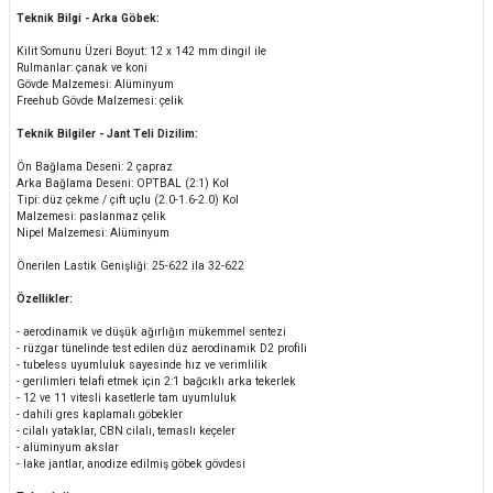
Teknik Bilgi - Arka Göbek:
Kilit Somunu Üzeri Boyut: 12 x 142 mm dingil ile
Rulmanlar: çanak ve koni
Gövde Malzemesi: Alüminyum
Freehub Gövde Malzemesi: çelik
Teknik Bilgiler - Jant Teli Dizilim:
Ön Bağlama Deseni: 2 çapraz
Arka Bağlama Deseni: OPTBAL (2:1) Kol
Tipi: düz çekme / çift uçlu (2.0-1.6-2.0) Kol
Malzemesi: paslanmaz çelik
Nipel Malzemesi: Alüminyum
Önerilen Lastik Genişliği: 25-622 ila 32-622
Özellikler:
- aerodinamik ve düşük ağırlığın mükemmel sentezi
- rüzgar tünelinde test edilen düz aerodinamik D2 profili
- tubeless uyumluluk sayesinde hız ve verimlilik
- gerilimleri telafi etmek için 2:1 bağcıklı arka tekerlek
- 12 ve 11 vitesli kasetlerle tam uyumluluk
- dahili gres kaplamalı göbekler
- cilalı yataklar, CBN cilalı, temaslı keçeler
- alüminyum akslar
- lake jantlar, anodize edilmiş göbek gövdesi