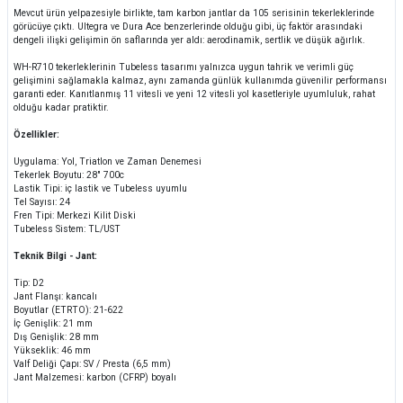
Mevcut ürün yelpazesiyle birlikte, tam karbon jantlar da 105 serisinin tekerleklerinde
görücüye çıktı. Ultegra ve Dura Ace benzerlerinde olduğu gibi, üç faktör arasındaki
dengeli ilişki gelişimin ön saflarında yer aldı: aerodinamik, sertlik ve düşük ağırlık.
WH-R710 tekerleklerinin Tubeless tasarımı yalnızca uygun tahrik ve verimli güç
gelişimini sağlamakla kalmaz, aynı zamanda günlük kullanımda güvenilir performansı
garanti eder. Kanıtlanmış 11 vitesli ve yeni 12 vitesli yol kasetleriyle uyumluluk, rahat
olduğu kadar pratiktir.
Özellikler:
Uygulama: Yol, Triatlon ve Zaman Denemesi
Tekerlek Boyutu: 28" 700c
Lastik Tipi: iç lastik ve Tubeless uyumlu
Tel Sayısı: 24
Fren Tipi: Merkezi Kilit Diski
Tubeless Sistem: TL/UST
Teknik Bilgi - Jant:
Tip: D2
Jant Flanşı: kancalı
Boyutlar (ETRTO): 21-622
İç Genişlik: 21 mm
Dış Genişlik: 28 mm
Yükseklik: 46 mm
Valf Deliği Çapı: SV / Presta (6,5 mm)
Jant Malzemesi: karbon (CFRP) boyalı