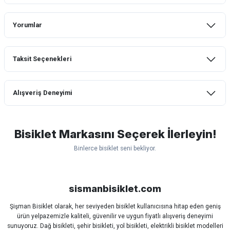
Yorumlar
Taksit Seçenekleri
Bu ürüne ilk yorumu siz yapın!
Alışveriş Deneyimi
Yorum Yaz
mtb urban downhill için almanızı tavsiye
etmem aldıktan 1 ay sonra sapasağlam
lastik yanak kısmından 3cm yarıldı ama
Bisiklet Markasını Seçerek İlerleyin!
normal sürüşe uygun
Binlerce bisiklet seni bekliyor.
Erim GÜLAĞIZ | 28/07/2026
Scott
Carraro
Bianchi
Kron
Lapierre
Mosso
Ümit
Hızlı ve güzel paketleme.
Bisan
WRC
sismanbisiklet.com
Bahriye Akay Tan | 21/07/2026
Şişman Bisiklet olarak, her seviyeden bisiklet kullanıcısına hitap eden geniş
ürün yelpazemizle kaliteli, güvenilir ve uygun fiyatlı alışveriş deneyimi
Siparişim problemsiz geldi teşekkürler.
sunuyoruz. Dağ bisikleti, şehir bisikleti, yol bisikleti, elektrikli bisiklet modelleri