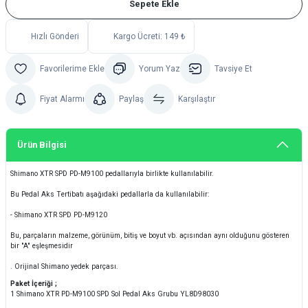
Sepete Ekle
Hızlı Gönderi
Kargo Ücreti: 149 ₺
Yorum Yaz
Tavsiye Et
Fiyat Alarmı
Paylaş
Karşılaştır
Ürün Bilgisi
Shimano XTR SPD PD-M9100 pedallarıyla birlikte kullanılabilir.
Bu Pedal Aks Tertibatı aşağıdaki pedallarla da kullanılabilir:
- Shimano XTR SPD PD-M9120
Bu, parçaların malzeme, görünüm, bitiş ve boyut vb. açısından aynı olduğunu gösteren
bir "A" eşleşmesidir
. Orijinal Shimano yedek parçası.
Paket İçeriği ;
1 Shimano XTR PD-M9100 SPD Sol Pedal Aks Grubu YL8D98030