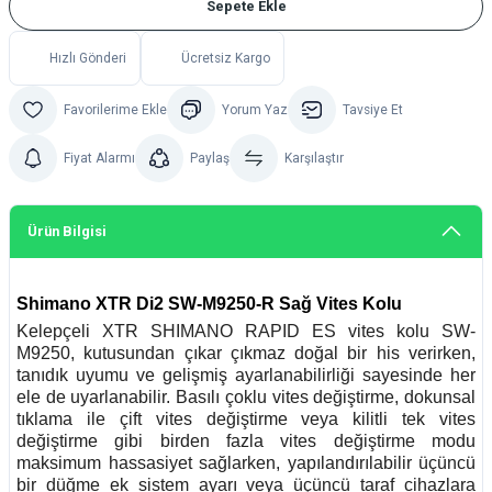
Sepete Ekle
Hızlı Gönderi
Ücretsiz Kargo
Yorum Yaz
Tavsiye Et
Fiyat Alarmı
Paylaş
Karşılaştır
Ürün Bilgisi
Shimano
XTR Di2 SW-M9250-R Sağ Vites Kolu
Kelepçeli XTR SHIMANO RAPID ES vites kolu SW-
M9250, kutusundan çıkar çıkmaz doğal bir his verirken,
tanıdık uyumu ve gelişmiş ayarlanabilirliği sayesinde her
ele de uyarlanabilir. Basılı çoklu vites değiştirme, dokunsal
tıklama ile çift vites değiştirme veya kilitli tek vites
değiştirme gibi birden fazla vites değiştirme modu
maksimum hassasiyet sağlarken, yapılandırılabilir üçüncü
bir düğme ek sistem ayarı veya üçüncü taraf cihazlara