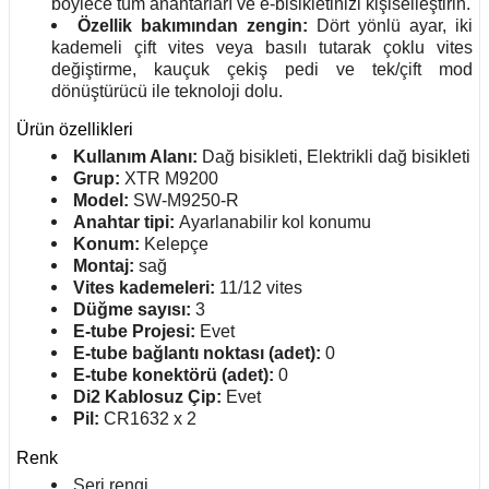
böylece tüm anahtarları ve e-bisikletinizi kişiselleştirin.
Özellik bakımından zengin:
Dört yönlü ayar, iki
kademeli çift vites veya basılı tutarak çoklu vites
değiştirme, kauçuk çekiş pedi ve tek/çift mod
dönüştürücü ile teknoloji dolu.
Ürün özellikleri
Kullanım Alanı:
Dağ bisikleti, Elektrikli dağ bisikleti
Grup:
XTR M9200
Model:
SW-M9250-R
Anahtar tipi:
Ayarlanabilir kol konumu
Konum:
Kelepçe
Montaj:
sağ
Vites kademeleri:
11/12 vites
Düğme sayısı:
3
E-tube Projesi:
Evet
E-tube bağlantı noktası (adet):
0
E-tube konektörü (adet):
0
Di2 Kablosuz Çip:
Evet
Pil:
CR1632 x 2
Renk
Seri rengi