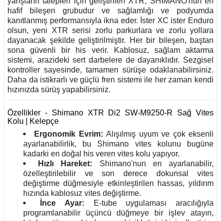
yarışların talepleri için geliştirilen XTR, SHIMANO'nun en
hafif bileşen grubudur ve sağlamlığı ve podyumda
kanıtlanmış performansıyla ikna eder. İster XC ister Enduro
olsun, yeni XTR serisi zorlu parkurlara ve zorlu yollara
dayanacak şekilde geliştirilmiştir. Her bir bileşen, baştan
sona güvenli bir his verir. Kablosuz, sağlam aktarma
sistemi, arazideki sert darbelere de dayanıklıdır. Sezgisel
kontroller sayesinde, tamamen sürüşe odaklanabilirsiniz.
Daha da istikrarlı ve güçlü fren sistemi ile her zaman kendi
hızınızda sürüş yapabilirsiniz.
Özellikler - Shimano XTR Di2 SW-M9250-R Sağ Vites
Kolu | Kelepçe
Ergonomik Evrim:
Alışılmış uyum ve çok eksenli
ayarlanabilirlik, bu Shimano vites kolunu bugüne
kadarki en doğal his veren vites kolu yapıyor.
Hızlı Hareket:
Shimano'nun en ayarlanabilir,
özelleştirilebilir ve son derece dokunsal vites
değiştirme düğmesiyle etkinleştirilen hassas, yıldırım
hızında kablosuz vites değiştirme.
İnce Ayar:
E-tube uygulaması aracılığıyla
programlanabilir üçüncü düğmeye bir işlev atayın,