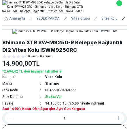
Anasayfa
YEDEK PARÇA
Vites Grubu
Vites Kolu
Shimano XTR SW-M9250-R Kelepçe Bağlantılı
Di2 Vites Kolu ISWM9250RC
0.0 Puan - 0 Yorum
14.900,00TL
*2.694,42 TL den başlayan taksitlerle!
Kategori
Vites Kolu
Marka
Shimano
Stok Kodu
SB4550170748777
Stok Durumu
Stokta Var
Havale
14.155,00 TL (%5,00 havale indirimi)
Saat 14:00'a Kadar Olan Siparişler Aynı Gün Kargoda