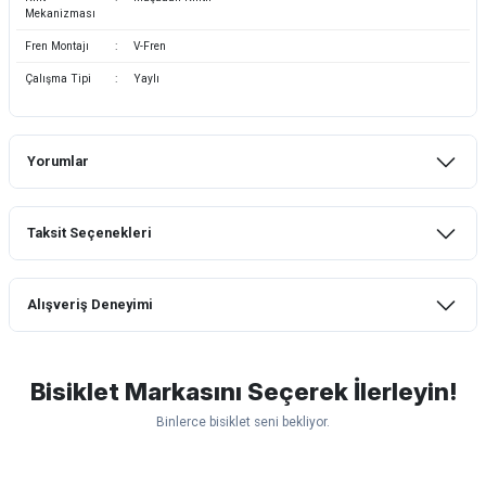
Mekanizması
Fren Montajı
:
V-Fren
Çalışma Tipi
:
Yaylı
Yorumlar
Taksit Seçenekleri
Bu ürüne ilk yorumu siz yapın!
Alışveriş Deneyimi
Yorum Yaz
mtb urban downhill için almanızı tavsiye
etmem aldıktan 1 ay sonra sapasağlam
lastik yanak kısmından 3cm yarıldı ama
Bisiklet Markasını Seçerek İlerleyin!
normal sürüşe uygun
Binlerce bisiklet seni bekliyor.
Erim GÜLAĞIZ | 28/07/2026
Scott
Carraro
Bianchi
Kron
Lapierre
Mosso
Ümit
Hızlı ve güzel paketleme.