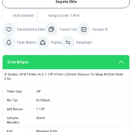
Sepete Ekle
Hızlı Gönderi
Kargo Ücreti: 149 ₺
Yorum Yaz
Tavsiye Et
Fiyat Alarmı
Paylaş
Karşılaştır
Ürün Bilgisi
Sr Suntour 28 SF14-Nex HLO 1.1/8'' V-Fren L:255mm Pasosuz Ön Maşa M.Kilitli Siyah
E.Siz
Teker Çapı
:
28"
Mil Tipi
:
9x100mm
Şaft Borusu
:
1 1/8"
Çalışma
:
65mm
Mesafesi
Kilit
:
Maşadan Kilitli