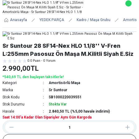
Anasayfa
YEDEK PARÇA
Kadro / Maşa Grubu
Amortisö
Sr Suntour 28 SF14-Nex HLO 1.1/8'' V-Fren
L:255mm Pasosuz Ön Maşa M.Kilitli Siyah E.Siz
0.0 Puan - 0 Yorum
2.990,00TL
*540,69 TL den başlayan taksitlerle!
Kategori
Amortisörlü Maşa
Marka
Sr Suntour
Stok Kodu
SB1000220039551
Stok Durumu
Stokta Var
Havale
2.840,50 TL (%5,00 havale indirimi)
Saat 14:00'a Kadar Olan Siparişler Aynı Gün Kargoda