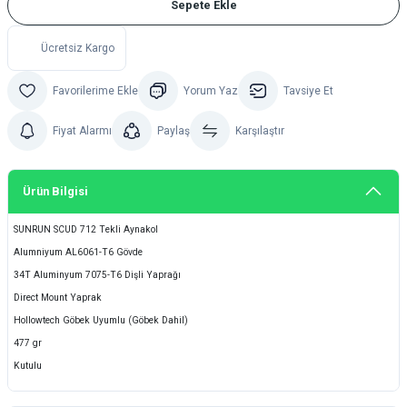
Sepete Ekle
Ücretsiz Kargo
Yorum Yaz
Tavsiye Et
Fiyat Alarmı
Paylaş
Karşılaştır
Ürün Bilgisi
SUNRUN SCUD 712 Tekli Aynakol
Alumniyum AL6061-T6 Gövde
34T Aluminyum 7075-T6 Dişli Yaprağı
Direct Mount Yaprak
Hollowtech Göbek Uyumlu (Göbek Dahil)
477 gr
Kutulu