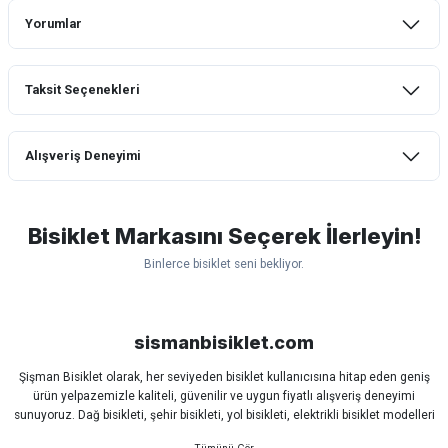
Yorumlar
Taksit Seçenekleri
Bu ürüne ilk yorumu siz yapın!
Alışveriş Deneyimi
Yorum Yaz
mtb urban downhill için almanızı tavsiye
etmem aldıktan 1 ay sonra sapasağlam
lastik yanak kısmından 3cm yarıldı ama
Bisiklet Markasını Seçerek İlerleyin!
normal sürüşe uygun
Binlerce bisiklet seni bekliyor.
Erim GÜLAĞIZ | 28/07/2026
Scott
Carraro
Bianchi
Kron
Lapierre
Mosso
Ümit
Hızlı ve güzel paketleme.
Bisan
WRC
sismanbisiklet.com
Bahriye Akay Tan | 21/07/2026
Şişman Bisiklet olarak, her seviyeden bisiklet kullanıcısına hitap eden geniş
ürün yelpazemizle kaliteli, güvenilir ve uygun fiyatlı alışveriş deneyimi
Siparişim problemsiz geldi teşekkürler.
sunuyoruz. Dağ bisikleti, şehir bisikleti, yol bisikleti, elektrikli bisiklet modelleri
DOĞUŞ GÖKTAY | 17/07/2026
ve tüm bisiklet yedek parçalarını tek çatı altında bulabilirsiniz.