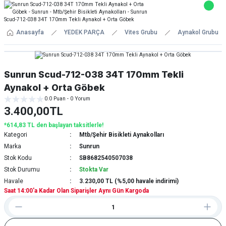
Anasayfa
YEDEK PARÇA
Vites Grubu
Aynakol Grubu
Sunrun Scud-712-038 34T 170mm Tekli
Aynakol + Orta Göbek
0.0 Puan - 0 Yorum
3.400,00TL
*614,83 TL den başlayan taksitlerle!
Kategori
Mtb/Şehir Bisikleti Aynakolları
Marka
Sunrun
Stok Kodu
SB8682540507038
Stok Durumu
Stokta Var
Havale
3.230,00 TL (%5,00 havale indirimi)
Saat 14:00'a Kadar Olan Siparişler Aynı Gün Kargoda