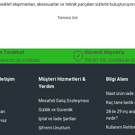
isiklet ekipmanları, aksesuarlar ve teknik parçaları sizlerle buluşturuyo
 için doğru ürünü kolayca seçebileceğiniz detaylı ürün açıklamaları ve u
teknik destek ve müşteri memnuniyeti odaklı hizmet anlayışımız sayesinde b
 ister doğada performansınızı zirveye taşıyın. İhtiyacınız olan tüm bisiklet
bekliyor.
dağ bisikleti fiyatları, bisiklet yedek parça, elektrikli bisiklet, bisiklet ak
n Teslimat
Güvenli Alışveriş
lerimiz için stokludur
256 BIT SSL Sertifika ile G
letişim
Müşteri Hizmetleri &
Bilgi Alanı
Yardım
Nasıl ürün iade
li duruyor koltuk zaten full konfor
Mesafeli Satış Sözleşmesi
Kaç tane lastik
Gizlilik ve Güvenlik
arı
28 ile 29 inç ar
nedir?
İptal ve İade Şartları
imiz
buradan alışveriş yapacağım
Kullanım Rehbe
Şifremi Unuttum