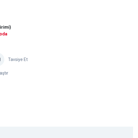
irimi)
goda
Tavsiye Et
aştır