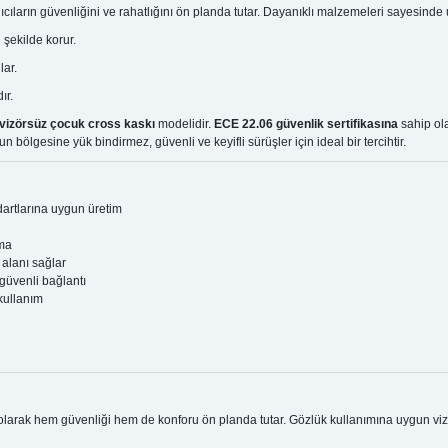
nıcıların güvenliğini ve rahatlığını ön planda tutar. Dayanıklı malzemeleri sayesinde
 şekilde korur.
lar.
ır.
vizörsüz çocuk cross kaskı
modelidir.
ECE 22.06 güvenlik sertifikasına
sahip ola
 bölgesine yük bindirmez, güvenli ve keyifli sürüşler için ideal bir tercihtir.
artlarına uygun üretim
uma
 alanı sağlar
güvenli bağlantı
 kullanım
larak hem güvenliği hem de konforu ön planda tutar. Gözlük kullanımına uygun vizö