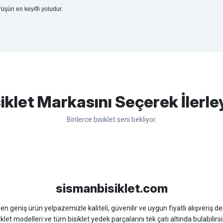
rüşün en keyifli yoludur.
apasağlam lastik yanak kısmından
Bu ürüne ilk yorumu siz yapın!
iklet Markasını Seçerek İlerle
Binlerce bisiklet seni bekliyor.
Yorum Yaz
sso
Ümit
Bisan
WRC
sismanbisiklet.com
 geniş ürün yelpazemizle kaliteli, güvenilir ve uygun fiyatlı alışveriş deney
iklet modelleri ve tüm bisiklet yedek parçalarını tek çatı altında bulabilirsi