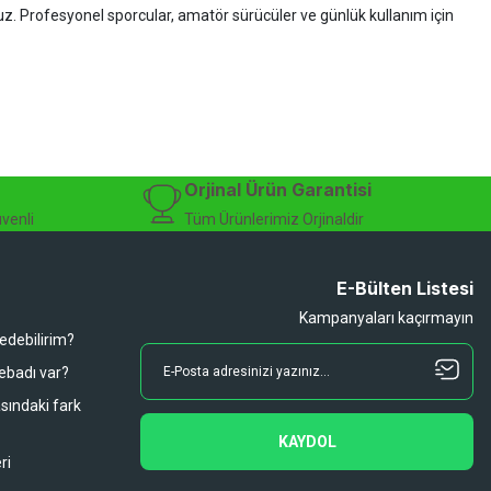
ruz. Profesyonel sporcular, amatör sürücüler ve günlük kullanım için
zman desteği sunuyoruz.
isiklet alışverişinizi güvenle gerçekleştirebilirsiniz.
 modelleri, yedek parçalar ve aksesuarlar en avantajlı fiyatlarla sizleri
sesuarları, online bisiklet mağazası
Orjinal Ürün Garantisi
üvenli
Tüm Ürünlerimiz Orjinaldir
E-Bülten Listesi
Kampanyaları kaçırmayın
 edebilirim?
 ebadı var?
asındaki fark
KAYDOL
ri