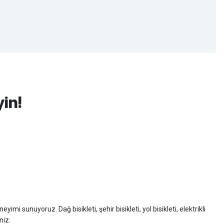
yin!
imi sunuyoruz. Dağ bisikleti, şehir bisikleti, yol bisikleti, elektrikli
niz.