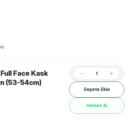
Favorilerim
Giriş Yap
Sepetim
E-
İM
SCOOTER
m)
Full Face Kask
en (53-54cm)
Sepete Ekle
Hemen Al