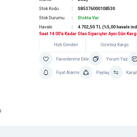
Stok Kodu
SB5376000108530
Stok Durumu
Stokta Var
Havale
4.702,50 TL (%5,00 havale ind
Saat 14:00'a Kadar Olan Siparişler Aynı Gün Kar
Hızlı Gönderi
Ücretsiz Kargo
Yorum Yaz
Fiyat Alarmı
Paylaş
Karşıl
i