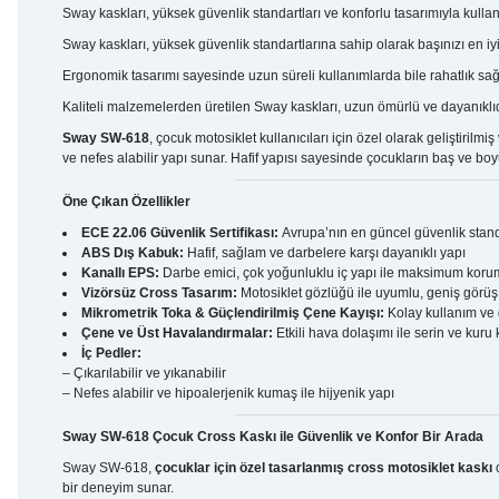
Sway kaskları, yüksek güvenlik standartları ve konforlu tasarımıyla kulla
Sway kaskları, yüksek güvenlik standartlarına sahip olarak başınızı en iyi
Ergonomik tasarımı sayesinde uzun süreli kullanımlarda bile rahatlık sağ
Kaliteli malzemelerden üretilen Sway kaskları, uzun ömürlü ve dayanıklıd
Sway SW-618
, çocuk motosiklet kullanıcıları için özel olarak geliştirilmiş
ve nefes alabilir yapı sunar. Hafif yapısı sayesinde çocukların baş ve boyun
Öne Çıkan Özellikler
ECE 22.06 Güvenlik Sertifikası:
Avrupa’nın en güncel güvenlik stand
ABS Dış Kabuk:
Hafif, sağlam ve darbelere karşı dayanıklı yapı
Kanallı EPS:
Darbe emici, çok yoğunluklu iç yapı ile maksimum kor
Vizörsüz Cross Tasarım:
Motosiklet gözlüğü ile uyumlu, geniş görüş
Mikrometrik Toka & Güçlendirilmiş Çene Kayışı:
Kolay kullanım ve 
Çene ve Üst Havalandırmalar:
Etkili hava dolaşımı ile serin ve kuru
İç Pedler:
– Çıkarılabilir ve yıkanabilir
– Nefes alabilir ve hipoalerjenik kumaş ile hijyenik yapı
Sway SW-618 Çocuk Cross Kaskı ile Güvenlik ve Konfor Bir Arada
Sway SW-618,
çocuklar için özel tasarlanmış cross motosiklet kaskı
o
bir deneyim sunar.