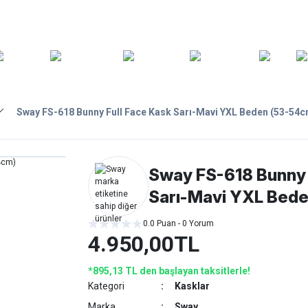
ARA
YEDEK
T
AKSESUARLAR
ASKI/TAŞIMA
TAMİR/BAKIM
GİY
PARÇA
Sway FS-618 Bunny Full Face Kask Sarı-Mavi YXL Beden (53-54c
Sway FS-618 Bunny 
Sarı-Mavi YXL Bed
0.0 Puan - 0 Yorum
4.950,00TL
*895,13 TL den başlayan taksitlerle!
Kategori
Kasklar
Marka
Sway