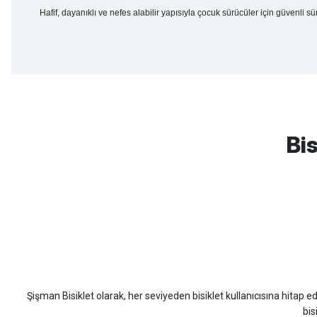
Hafif, dayanıklı ve nefes alabilir yapısıyla çocuk sürücüler için güvenli sü
mtb urban downhill için almanızı tavsiye etmem aldıktan 1 ay sonra s
3cm yarıldı ama normal sürüşe uygun
Bis
Erim GÜLAĞIZ | 28/07/2026
Hızlı ve güzel paketleme.
Bahriye Akay Tan | 21/07/2026
Scott
Carraro
Bianchi
Kron
Lapierre
Mo
Siparişim problemsiz geldi teşekkürler.
DOĞUŞ GÖKTAY | 17/07/2026
Şişman Bisiklet olarak, her seviyeden bisiklet kullanıcısına hitap eden
Uygun olursa alacağım
bis