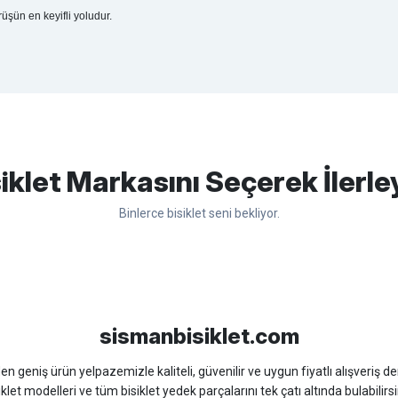
rüşün en keyifli yoludur.
apasağlam lastik yanak kısmından
Bu ürüne ilk yorumu siz yapın!
iklet Markasını Seçerek İlerle
Binlerce bisiklet seni bekliyor.
Yorum Yaz
sso
Ümit
Bisan
WRC
sismanbisiklet.com
 geniş ürün yelpazemizle kaliteli, güvenilir ve uygun fiyatlı alışveriş deney
iklet modelleri ve tüm bisiklet yedek parçalarını tek çatı altında bulabilirsi