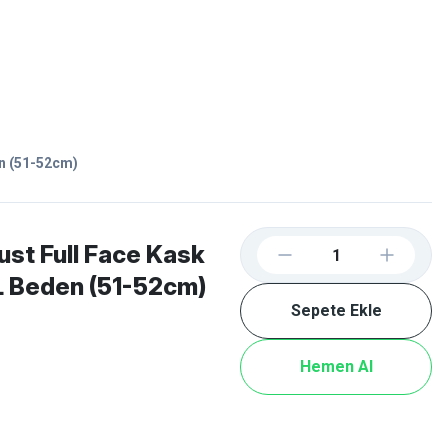
Favorilerim
Giriş Yap
Sepetim
E-
İM
SCOOTER
en (51-52cm)
st Full Face Kask
L Beden (51-52cm)
Sepete Ekle
Hemen Al