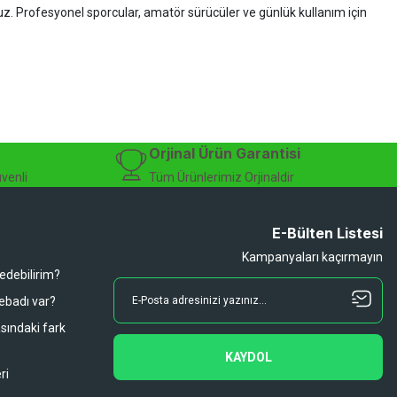
ruz. Profesyonel sporcular, amatör sürücüler ve günlük kullanım için
zman desteği sunuyoruz.
isiklet alışverişinizi güvenle gerçekleştirebilirsiniz.
 modelleri, yedek parçalar ve aksesuarlar en avantajlı fiyatlarla sizleri
sesuarları, online bisiklet mağazası
Orjinal Ürün Garantisi
üvenli
Tüm Ürünlerimiz Orjinaldir
E-Bülten Listesi
Kampanyaları kaçırmayın
 edebilirim?
 ebadı var?
asındaki fark
KAYDOL
ri