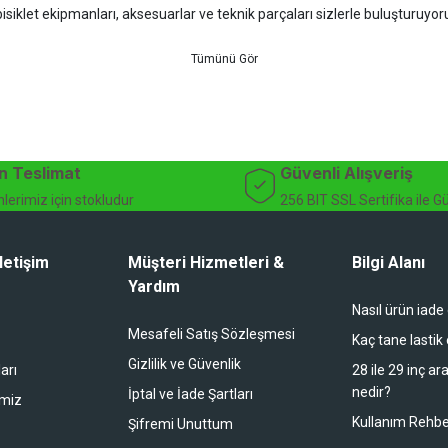
isiklet ekipmanları, aksesuarlar ve teknik parçaları sizlerle buluşturuyo
 için doğru ürünü kolayca seçebileceğiniz detaylı ürün açıklamaları ve u
teknik destek ve müşteri memnuniyeti odaklı hizmet anlayışımız sayesinde b
 ister doğada performansınızı zirveye taşıyın. İhtiyacınız olan tüm bisiklet
bekliyor.
dağ bisikleti fiyatları, bisiklet yedek parça, elektrikli bisiklet, bisiklet ak
n Teslimat
Güvenli Alışveriş
lerimiz için stokludur
256 BIT SSL Sertifika ile G
letişim
Müşteri Hizmetleri &
Bilgi Alanı
Yardım
Nasıl ürün iade
li duruyor koltuk zaten full konfor
Mesafeli Satış Sözleşmesi
Kaç tane lastik
Gizlilik ve Güvenlik
arı
28 ile 29 inç ar
nedir?
İptal ve İade Şartları
imiz
buradan alışveriş yapacağım
Kullanım Rehbe
Şifremi Unuttum