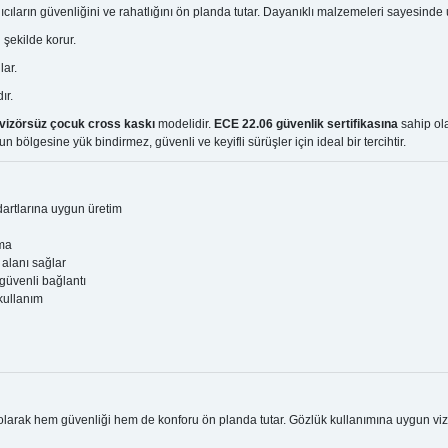
nıcıların güvenliğini ve rahatlığını ön planda tutar. Dayanıklı malzemeleri sayesinde
 şekilde korur.
lar.
ır.
vizörsüz çocuk cross kaskı
modelidir.
ECE 22.06 güvenlik sertifikasına
sahip ola
 bölgesine yük bindirmez, güvenli ve keyifli sürüşler için ideal bir tercihtir.
artlarına uygun üretim
uma
 alanı sağlar
güvenli bağlantı
 kullanım
larak hem güvenliği hem de konforu ön planda tutar. Gözlük kullanımına uygun vizö