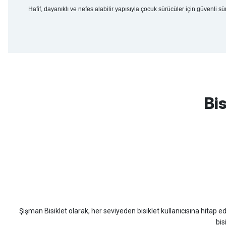
Hafif, dayanıklı ve nefes alabilir yapısıyla çocuk sürücüler için güvenli sü
mtb urban downhill için almanızı tavsiye etmem aldıktan 1 ay sonra s
3cm yarıldı ama normal sürüşe uygun
Bis
Erim GÜLAĞIZ | 28/07/2026
Hızlı ve güzel paketleme.
Bahriye Akay Tan | 21/07/2026
Scott
Carraro
Bianchi
Kron
Lapierre
Mo
Siparişim problemsiz geldi teşekkürler.
DOĞUŞ GÖKTAY | 17/07/2026
Şişman Bisiklet olarak, her seviyeden bisiklet kullanıcısına hitap eden
Uygun olursa alacağım
bis