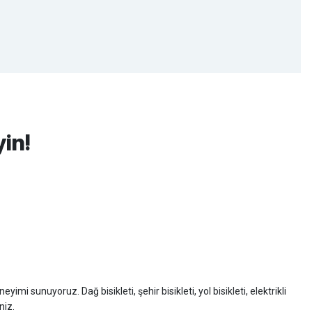
yin!
imi sunuyoruz. Dağ bisikleti, şehir bisikleti, yol bisikleti, elektrikli
niz.