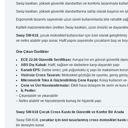
Sway kaskları, yüksek güvenlik standartları ve konforlu tasarımıyla kulla
Sway kaskları, yüksek güvenlik standartlarına sahip olarak başınızı en iyi
Ergonomik tasarımı sayesinde uzun süreli kullanımlarda bile rahatlık sağ
Kaliteli malzemelerden üretilen Sway kaskları, uzun ömürlü ve dayanıklıd
Sway SW-618
, çocuk motosiklet kullanıcıları için özel olarak geliştirilmiş
ve nefes alabilir yapı sunar. Hafif yapısı sayesinde çocukların baş ve boyun
Öne Çıkan Özellikler
ECE 22.06 Güvenlik Sertifikası:
Avrupa’nın en güncel güvenlik stand
ABS Dış Kabuk:
Hafif, sağlam ve darbelere karşı dayanıklı yapı
Kanallı EPS:
Darbe emici, çok yoğunluklu iç yapı ile maksimum kor
Vizörsüz Cross Tasarım:
Motosiklet gözlüğü ile uyumlu, geniş görüş
Mikrometrik Toka & Güçlendirilmiş Çene Kayışı:
Kolay kullanım ve 
Çene ve Üst Havalandırmalar:
Etkili hava dolaşımı ile serin ve kuru
İç Pedler:
– Çıkarılabilir ve yıkanabilir
– Nefes alabilir ve hipoalerjenik kumaş ile hijyenik yapı
Sway SW-618 Çocuk Cross Kaskı ile Güvenlik ve Konfor Bir Arada
Sway SW-618,
çocuklar için özel tasarlanmış cross motosiklet kaskı
o
bir deneyim sunar.