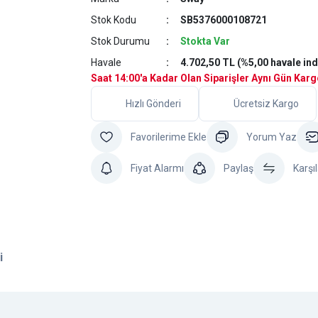
Stok Kodu
SB5376000108721
Stok Durumu
Stokta Var
Havale
4.702,50 TL (%5,00 havale ind
Saat 14:00'a Kadar Olan Siparişler Aynı Gün Kar
Hızlı Gönderi
Ücretsiz Kargo
Yorum Yaz
Fiyat Alarmı
Paylaş
Karşıl
i