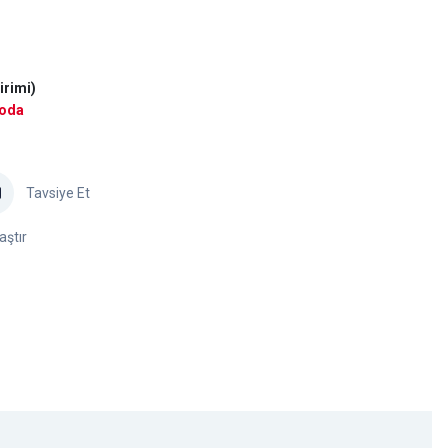
irimi)
goda
Tavsiye Et
aştır