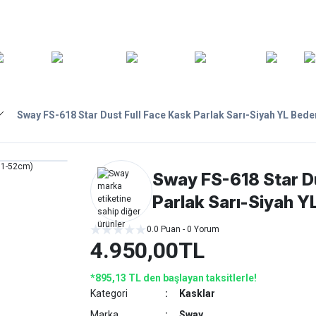
ARA
YEDEK
T
AKSESUARLAR
ASKI/TAŞIMA
TAMİR/BAKIM
GİY
PARÇA
Sway FS-618 Star Dust Full Face Kask Parlak Sarı-Siyah YL Bed
Sway FS-618 Star Du
Parlak Sarı-Siyah Y
0.0 Puan - 0 Yorum
4.950,00TL
*895,13 TL den başlayan taksitlerle!
Kategori
Kasklar
Marka
Sway