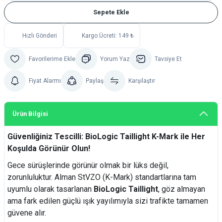
Sepete Ekle
Hızlı Gönderi
Kargo Ücreti: 149 ₺
Yorum Yaz
Tavsiye Et
Fiyat Alarmı
Paylaş
Karşılaştır
Ürün Bilgisi
Güvenliğiniz Tescilli: BioLogic Taillight K-Mark ile Her
Koşulda Görünür Olun!
Gece sürüşlerinde görünür olmak bir lüks değil,
zorunluluktur. Alman StVZO (K-Mark) standartlarına tam
uyumlu olarak tasarlanan
BioLogic Taillight
, göz almayan
ama fark edilen güçlü ışık yayılımıyla sizi trafikte tamamen
güvene alır.