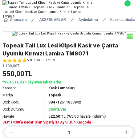
Anasayfa
AKSESUARLAR
Aydınlatma
Kask Lambaları
Yeni
Topeak Tail Lux Led Klipsli Kask ve Çanta
Uyumlu Kırmızı Lamba TMS071
5.0 Puan - 1 Yorum
1.100,00TL
550,00TL
*99,46 TL den başlayan taksitlerle!
Kategori
Kask Lambaları
Marka
Topeak
Stok Kodu
SB4712511833942
Stok Durumu
Stokta Var
Havale
522,50 TL (%5,00 havale indirimi)
Saat 14:00'a Kadar Olan Siparişler Aynı Gün Kargoda