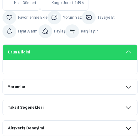
Hızlı Gönderi
Kargo Ücreti: 149 ₺
Yorum Yaz
Tavsiye Et
Fiyat Alarmı
Paylaş
Karşılaştır
Ürün Bilgisi
Yorumlar
Taksit Seçenekleri
Bu ürüne ilk yorumu siz yapın!
Alışveriş Deneyimi
Yorum Yaz