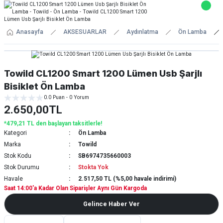
Anasayfa
AKSESUARLAR
Aydınlatma
Ön Lamba
Towild CL1200 Smart 1200 Lümen Usb Şarjlı
Bisiklet Ön Lamba
0.0 Puan - 0 Yorum
2.650,00TL
*479,21 TL den başlayan taksitlerle!
Kategori
Ön Lamba
Marka
Towild
Stok Kodu
SB6974735660003
Stok Durumu
Stokta Yok
Havale
2.517,50 TL (%5,00 havale indirimi)
Saat 14:00'a Kadar Olan Siparişler Aynı Gün Kargoda
Gelince Haber Ver