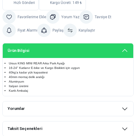
Hızlı Gönderi
Kargo Ücreti: 149 ₺
Yorum Yaz
Tavsiye Et
Fiyat Alarmı
Paylaş
Karşılaştır
Ürün Bilgisi
Ursus KING MINI REAR Arka Park Ayağı
16-24" Katlanır E-bike ve Kargo Bisikleti için uygun
40kg'a kadar yük kapasitesi
40mm montaj delik aralığı
Aluminyum
Italyan üretimi
Kartlı Ambalaj
Yorumlar
Taksit Seçenekleri