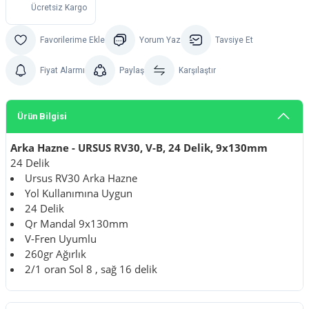
Ücretsiz Kargo
Yorum Yaz
Tavsiye Et
Fiyat Alarmı
Paylaş
Karşılaştır
Ürün Bilgisi
Arka Hazne - URSUS RV30, V-B, 24 Delik, 9x130mm
24 Delik
Ursus RV30 Arka Hazne
Yol Kullanımına Uygun
24 Delik
Qr Mandal 9x130mm
V-Fren Uyumlu
260gr Ağırlık
2/1 oran Sol 8 , sağ 16 delik