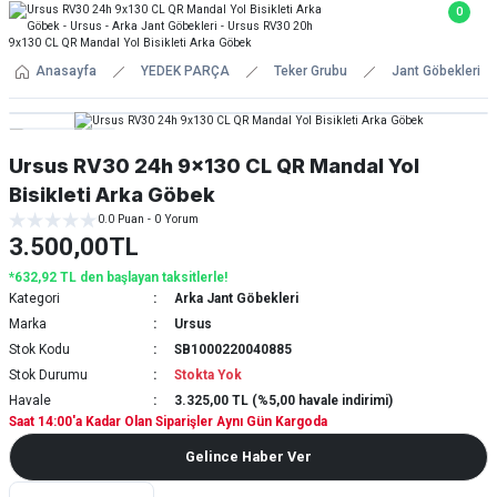
0
Anasayfa
YEDEK PARÇA
Teker Grubu
Jant Göbekleri
Ursus RV30 24h 9x130 CL QR Mandal Yol
Bisikleti Arka Göbek
0.0 Puan - 0 Yorum
3.500,00TL
*632,92 TL den başlayan taksitlerle!
Kategori
Arka Jant Göbekleri
Marka
Ursus
Stok Kodu
SB1000220040885
Stok Durumu
Stokta Yok
Havale
3.325,00 TL (%5,00 havale indirimi)
Saat 14:00'a Kadar Olan Siparişler Aynı Gün Kargoda
Gelince Haber Ver