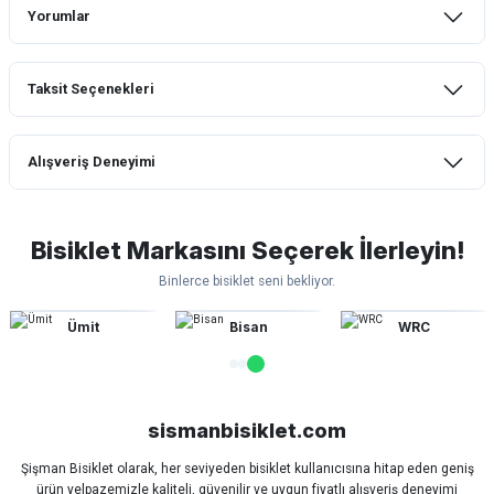
Yorumlar
Taksit Seçenekleri
Bu ürüne ilk yorumu siz yapın!
Alışveriş Deneyimi
Yorum Yaz
mtb urban downhill için almanızı tavsiye
etmem aldıktan 1 ay sonra sapasağlam
lastik yanak kısmından 3cm yarıldı ama
Bisiklet Markasını Seçerek İlerleyin!
normal sürüşe uygun
Binlerce bisiklet seni bekliyor.
Erim GÜLAĞIZ | 28/07/2026
Ümit
Bisan
WRC
Hızlı ve güzel paketleme.
Bahriye Akay Tan | 21/07/2026
sismanbisiklet.com
Siparişim problemsiz geldi teşekkürler.
DOĞUŞ GÖKTAY | 17/07/2026
Şişman Bisiklet olarak, her seviyeden bisiklet kullanıcısına hitap eden geniş
ürün yelpazemizle kaliteli, güvenilir ve uygun fiyatlı alışveriş deneyimi