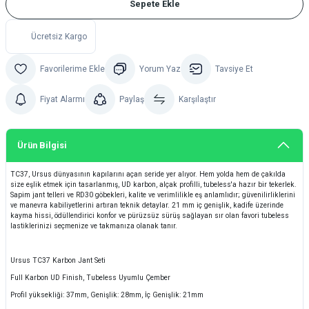
Sepete Ekle
Ücretsiz Kargo
Yorum Yaz
Tavsiye Et
Fiyat Alarmı
Paylaş
Karşılaştır
Ürün Bilgisi
TC37, Ursus dünyasının kapılarını açan seride yer alıyor. Hem yolda hem de çakılda
size eşlik etmek için tasarlanmış, UD karbon, alçak profilli, tubeless'a hazır bir tekerlek.
Sapim jant telleri ve RD30 göbekleri, kalite ve verimlilikle eş anlamlıdır; güvenilirliklerini
ve manevra kabiliyetlerini artıran teknik detaylar. 21 mm iç genişlik, kadife üzerinde
kayma hissi, ödüllendirici konfor ve pürüzsüz sürüş sağlayan sır olan favori tubeless
lastiklerinizi seçmenize ve takmanıza olanak tanır.
Ursus TC37 Karbon Jant Seti
Full Karbon UD Finish, Tubeless Uyumlu Çember
Profil yüksekliği: 37mm, Genişlik: 28mm, İç Genişlik: 21mm