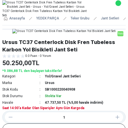
Anasayfa
YEDEK PARÇA
Teker Grubu
Jant Setleri
Yeni
Ursus TC37 Centerlock Disk Fren Tubeless
Karbon Yol Bisikleti Jant Seti
0.0 Puan - 0 Yorum
50.250,00TL
*9.086,88 TL den başlayan taksitlerle!
Kategori
Yol/Gravel Jant Setleri
Marka
Ursus
Stok Kodu
SB1000220040908
Stok Durumu
Stokta Var
Havale
47.737,50 TL (%5,00 havale indirimi)
Saat 14:00'a Kadar Olan Siparişler Aynı Gün Kargoda