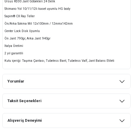
Ursus RD30 Jant Göbekleri 24 Delik
Shimano Yol 10/11/12li kaset uyumlu HG body
Sapim® CX Ray Teller
Ön/Arka Sokma Mil 12x100mm / 12mmx142mm
Center Lock Disk Uyumlu
Ön Jant: 790gr, Arka Jant: 940gr
İtalya Üretimi
2 yıl garantili
Kutu içeriği: Taşıma Çantası, Tubeless Bant, Tubeless Valf, Jant Balans Etileti
Yorumlar
Taksit Seçenekleri
Bu ürüne ilk yorumu siz yapın!
Alışveriş Deneyimi
Yorum Yaz
mtb urban downhill için almanızı tavsiye