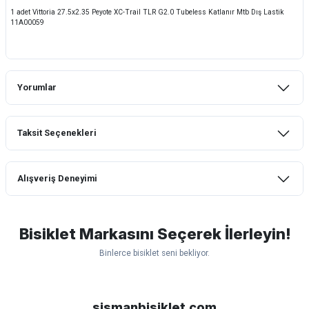
1 adet Vittoria 27.5x2.35 Peyote XC-Trail TLR G2.0 Tubeless Katlanır Mtb Dış Lastik
11A00059
Yorumlar
Taksit Seçenekleri
Bu ürüne ilk yorumu siz yapın!
Alışveriş Deneyimi
Yorum Yaz
mtb urban downhill için almanızı tavsiye
etmem aldıktan 1 ay sonra sapasağlam
lastik yanak kısmından 3cm yarıldı ama
Bisiklet Markasını Seçerek İlerleyin!
normal sürüşe uygun
Binlerce bisiklet seni bekliyor.
Erim GÜLAĞIZ | 28/07/2026
Scott
Carraro
Bianchi
Kron
Lapierre
Mosso
Ümit
Hızlı ve güzel paketleme.
Bisan
WRC
sismanbisiklet.com