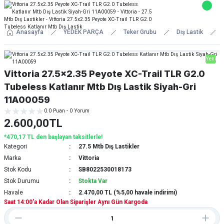
Anasayfa
YEDEK PARÇA
Teker Grubu
Dış Lastik
Yeni
Vittoria 27.5x2.35 Peyote XC-Trail TLR G2.0
Tubeless Katlanır Mtb Dış Lastik Siyah-Gri
11A00059
0.0 Puan - 0 Yorum
2.600,00TL
*470,17 TL den başlayan taksitlerle!
Kategori
27.5 Mtb Dış Lastikler
Marka
Vittoria
Stok Kodu
SB8022530018173
Stok Durumu
Stokta Var
Havale
2.470,00 TL (%5,00 havale indirimi)
Saat 14:00'a Kadar Olan Siparişler Aynı Gün Kargoda