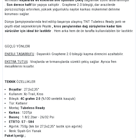
vermeden
kayalarda ve köklerde bile optimum çekiş
sağlamak üzere tasarlanmıştır
.
Son derece hafif
bir yapıya sahiptir . Graphene 2.0 bileşiği, dar arazilerde
pürüzsüzlüğü artırırken, yüksek yoğunluklu naylon karkas mükemmel delinme
koruması sağlar.
Dünya Şampiyonalarında test edilip başarıya ulaşmış TNT Tubeless Ready jantı ve
çeşitli ebat seçenekleriyle Peyote
, kros yarışlarından dağ sürüşlerine kadar tüm
sürücüler için ideal bir lastiktir
. Hem arka hem de ön tarafta kullanılabilen bir lastiktir.
GÜÇLÜ YÖNLERİ
ENERJİ TASARRUFU
: Dayanıklı Graphene 2.0 bileşiği kayma direncini azaltabilir.
EKSTRA TUTUŞ
: Virajlarda ve tırmanışlarda sürekli çekiş sağlar. Ayrıca fren
mesafelerini kısaltır.
TEKNİK
ÖZELLİKLER
Boyutlar
: 27,5x2,35"
Kullanım: Xc-Trail, Kros
Bileşik:
4C grafen 2.0
(%100 sentetik kauçuk)
Tür: Katlanır
Montaj:
Tubeless Ready
Karkas
: 120Tpi
Basınç
: 1.8/2.2bar - 26/32 Psi
ETRTO: 57 - 584
Ağırlık: 750g (tek bir 27,5x2,35" lastik için ağırlık)
Renk: Siyah-Gri Yanak
Paket İçeriği ;