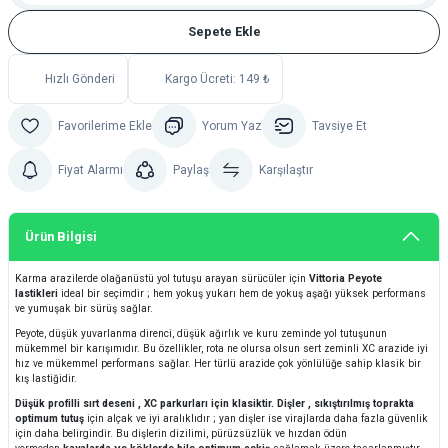
Sepete Ekle
Hızlı Gönderi
Kargo Ücreti: 149 ₺
Yorum Yaz
Tavsiye Et
Fiyat Alarmı
Paylaş
Karşılaştır
Ürün Bilgisi
Karma arazilerde olağanüstü yol tutuşu arayan sürücüler için
Vittoria Peyote
lastikleri
ideal bir seçimdir ; hem yokuş yukarı hem de yokuş aşağı yüksek performans
ve yumuşak bir sürüş sağlar.
Peyote, düşük yuvarlanma direnci, düşük ağırlık ve kuru zeminde yol tutuşunun
mükemmel bir karışımıdır. Bu özellikler, rota ne olursa olsun sert zeminli XC arazide iyi
hız ve mükemmel performans sağlar. Her türlü arazide çok yönlülüğe sahip klasik bir
kış lastiğidir.
Düşük profilli sırt deseni , XC parkurları için klasiktir. Dişler , sıkıştırılmış toprakta
optimum tutuş
için alçak ve iyi aralıklıdır ; yan dişler ise virajlarda daha fazla güvenlik
için daha belirgindir. Bu dişlerin dizilimi, pürüzsüzlük ve hızdan ödün