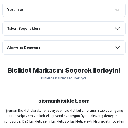
Yorumlar
Taksit Seçenekleri
Bu ürüne ilk yorumu siz yapın!
Alışveriş Deneyimi
Yorum Yaz
mtb urban downhill için almanızı tavsiye
etmem aldıktan 1 ay sonra sapasağlam
lastik yanak kısmından 3cm yarıldı ama
Bisiklet Markasını Seçerek İlerleyin!
normal sürüşe uygun
Binlerce bisiklet seni bekliyor.
Erim GÜLAĞIZ | 28/07/2026
Scott
Carraro
Bianchi
Kron
Lapierre
Mosso
Ümit
Hızlı ve güzel paketleme.
Bisan
WRC
sismanbisiklet.com
Bahriye Akay Tan | 21/07/2026
Şişman Bisiklet olarak, her seviyeden bisiklet kullanıcısına hitap eden geniş
ürün yelpazemizle kaliteli, güvenilir ve uygun fiyatlı alışveriş deneyimi
Siparişim problemsiz geldi teşekkürler.
sunuyoruz. Dağ bisikleti, şehir bisikleti, yol bisikleti, elektrikli bisiklet modelleri
DOĞUŞ GÖKTAY | 17/07/2026
ve tüm bisiklet yedek parçalarını tek çatı altında bulabilirsiniz.