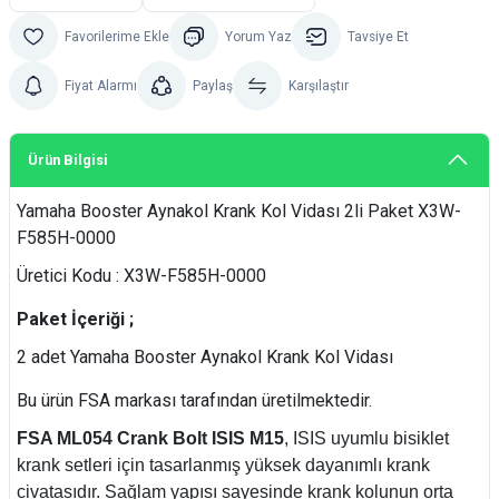
Yorum Yaz
Tavsiye Et
Fiyat Alarmı
Paylaş
Karşılaştır
Ürün Bilgisi
Yamaha Booster Aynakol Krank Kol Vidası 2li Paket X3W-
F585H-0000
Üretici Kodu : X3W-F585H-0000
Paket İçeriği ;
2 adet Yamaha Booster Aynakol Krank Kol Vidası
Bu ürün FSA markası tarafından üretilmektedir.
FSA ML054 Crank Bolt ISIS M15
, ISIS uyumlu bisiklet
krank setleri için tasarlanmış yüksek dayanımlı krank
civatasıdır. Sağlam yapısı sayesinde krank kolunun orta