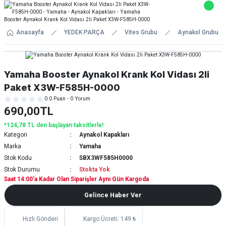
Anasayfa
YEDEK PARÇA
Vites Grubu
Aynakol Grubu
Yamaha Booster Aynakol Krank Kol Vidası 2li
Paket X3W-F585H-0000
0.0 Puan - 0 Yorum
690,00TL
*124,78 TL den başlayan taksitlerle!
Kategori
Aynakol Kapakları
Marka
Yamaha
Stok Kodu
SBX3WF585H0000
Stok Durumu
Stokta Yok
Saat 14:00'a Kadar Olan Siparişler Aynı Gün Kargoda
Gelince Haber Ver
Hızlı Gönderi
Kargo Ücreti: 149 ₺