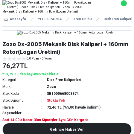
Anasayfa
YEDEK PARÇA
Fren Grubu
Disk Fren Kaliperle
Zozo Dx-2005 Mekanik Disk Kaliperi + 160mm
Rotor(Logan Üretimi)
0.0 Puan - 0 Yorum
76,27TL
*13,79 TL den başlayan taksitlerle!
Kategori
Disk Fren Kaliperleri
Marka
Zozo
Stok Kodu
SB1000668008874
Stok Durumu
Stokta Yok
Havale
72,46 TL (%5,00 havale indirimi)
Seçenekler
Saat 14:00'a Kadar Olan Siparişler Aynı Gün Kargoda
Gelince Haber Ver