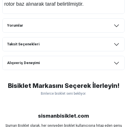
rotor baz alınarak taraf belirtilmiştir.
Yorumlar
Taksit Seçenekleri
Bu ürüne ilk yorumu siz yapın!
Alışveriş Deneyimi
Yorum Yaz
mtb urban downhill için almanızı tavsiye
etmem aldıktan 1 ay sonra sapasağlam
lastik yanak kısmından 3cm yarıldı ama
Bisiklet Markasını Seçerek İlerleyin!
normal sürüşe uygun
Binlerce bisiklet seni bekliyor.
Erim GÜLAĞIZ | 28/07/2026
Scott
Carraro
Bianchi
Kron
Lapierre
Mosso
Ümit
Hızlı ve güzel paketleme.
Bisan
WRC
sismanbisiklet.com
Bahriye Akay Tan | 21/07/2026
Şişman Bisiklet olarak, her seviyeden bisiklet kullanıcısına hitap eden geniş