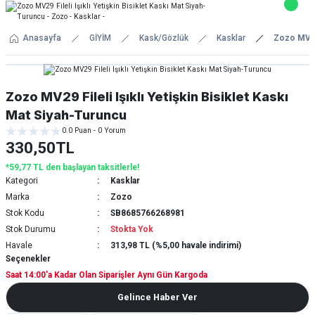
Anasayfa
GİYİM
Kask/Gözlük
Kasklar
Zozo MV29 
Zozo MV29 Fileli Işıklı Yetişkin Bisiklet Kaskı
Mat Siyah-Turuncu
0.0 Puan - 0 Yorum
330,50TL
*59,77 TL den başlayan taksitlerle!
Kategori
Kasklar
Marka
Zozo
Stok Kodu
SB8685766268981
Stok Durumu
Stokta Yok
Havale
313,98 TL (%5,00 havale indirimi)
Seçenekler
Saat 14:00'a Kadar Olan Siparişler Aynı Gün Kargoda
Gelince Haber Ver