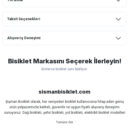
Taksit Seçenekleri
Bu ürüne ilk yorumu siz yapın!
Alışveriş Deneyimi
Yorum Yaz
mtb urban downhill için almanızı tavsiye
etmem aldıktan 1 ay sonra sapasağlam
lastik yanak kısmından 3cm yarıldı ama
Bisiklet Markasını Seçerek İlerleyin!
normal sürüşe uygun
Binlerce bisiklet seni bekliyor.
Erim GÜLAĞIZ | 28/07/2026
Scott
Carraro
Bianchi
Kron
Lapierre
Mosso
Ümit
Hızlı ve güzel paketleme.
Bisan
WRC
sismanbisiklet.com
Bahriye Akay Tan | 21/07/2026
Şişman Bisiklet olarak, her seviyeden bisiklet kullanıcısına hitap eden geniş
ürün yelpazemizle kaliteli, güvenilir ve uygun fiyatlı alışveriş deneyimi
Siparişim problemsiz geldi teşekkürler.
sunuyoruz. Dağ bisikleti, şehir bisikleti, yol bisikleti, elektrikli bisiklet modelleri
DOĞUŞ GÖKTAY | 17/07/2026
ve tüm bisiklet yedek parçalarını tek çatı altında bulabilirsiniz.
Sürüş keyfinizi artırmak için dünyanın önde gelen markalarına ait bisiklet