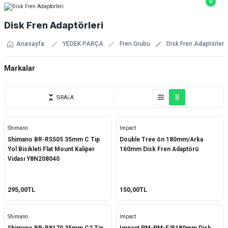
0
Disk Fren Adaptörleri
Anasayfa
YEDEK PARÇA
Fren Grubu
Disk Fren Adaptörleri
Markalar
Double Tree
SIRALA
Impact
Shimano
Impact
Logan
Shimano BR-RS505 35mm C Tip
Double Tree ön 180mm/Arka
Yol Bisikleti Flat Mount Kaliper
160mm Disk Fren Adaptörü
Shimano
Vidası Y8N208040
295,00TL
150,00TL
Shimano
Impact