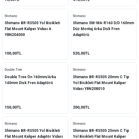
Shimano
Shimano
Shimano BR-RS505 Yol Bisikleti
Shimano SM-MA-R160 D/D 160mm
Flat Mount Kaliper Vidası A
Düz Montaj Arka Disk Fren
Y8N204000
Adaptörü
100,00TL
520,00TL
Double Tree
Shimano
Double Tree Ön 160mm/Arka
Shimano BR-RS505 20mm C Tip
140mm Disk Fren Adaptörü
Yol Bisikleti Flat Mount Kaliper
Vidası Y8N208010
150,00TL
200,00TL
Shimano
Shimano
Shimano BR-RS505 Yol Bisikleti
Shimano BR-RS505 25mm C Tip
Flat Mount Kaliper Adaptör Vidası
Yol Bisikleti Flat Mount Kaliper