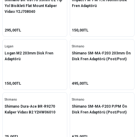
Shimano BR-R8170 35mm C2 Tip
Impact PM-PM-F/R180mm Disk
Yol Bisikleti Flat Mount Kaliper
Fren Adaptörü
Vidası Y2J708040
295,00TL
150,00TL
Logan
Shimano
Logan M2 203mm Disk Fren
Shimano SM-MA-F203 203mm Ön
Adaptörü
Disk Fren Adaptörü (Post/Post)
150,00TL
495,00TL
Shimano
Shimano
Shimano Dura-Ace BR-R9270
Shimano SM-MA-F203 P/PM Ön
Kaliper Vidası B2 Y2HW06010
Disk Fren Adaptörü (Post/Post)
75,00TL
675,00TL