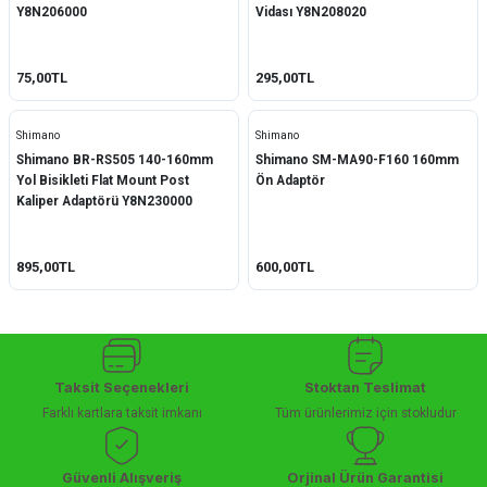
Y8N206000
Vidası Y8N208020
75,00TL
295,00TL
Shimano
Shimano
Shimano BR-RS505 140-160mm
Shimano SM-MA90-F160 160mm
Yol Bisikleti Flat Mount Post
Ön Adaptör
Kaliper Adaptörü Y8N230000
895,00TL
600,00TL
Taksit Seçenekleri
Stoktan Teslimat
Farklı kartlara taksit imkanı
Tüm ürünlerimiz için stokludur
Güvenli Alışveriş
Orjinal Ürün Garantisi