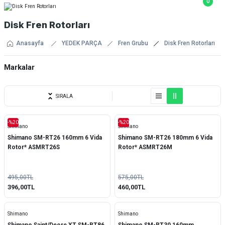
0
Disk Fren Rotorları
Anasayfa
YEDEK PARÇA
Fren Grubu
Disk Fren Rotorları
Markalar
Baradine
SIRALA
Evo
-%20
-%20
Shimano
Shimano
EZmtb
Shimano SM-RT26 160mm 6 Vida
Shimano SM-RT26 180mm 6 Vida
Rotor* ASMRT26S
Rotor* ASMRT26M
Impact
Magura
495,00TL
575,00TL
396,00TL
460,00TL
Shimano
Würth
Shimano
Shimano