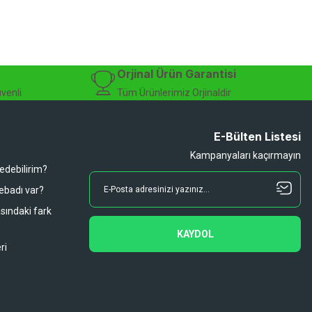
Orjinal Ürün Garantisi
üvenli
Tüm Ürünlerimiz Orjinaldir
E-Bülten Listesi
Kampanyaları kaçırmayın
 edebilirim?
 ebadı var?
asındaki fark
KAYDOL
ri