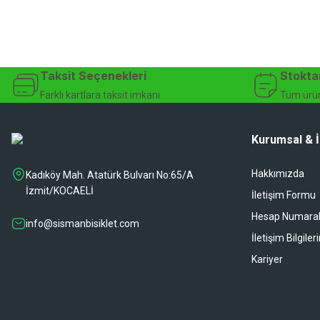
Taksit Seçenekleri
Stokta
Farklı kartlara taksit imkanı
Tüm ürün
Kurumsal & İ
Hakkımızda
Kadıköy Mah. Atatürk Bulvarı No:65/A
İzmit/KOCAELİ
İletişim Formu
Hesap Numaral
info@sismanbisiklet.com
İletişim Bilgiler
Kariyer