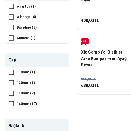
Siyah
Akantor (1)
Alhonga (4)
400,00TL
Baradine (7)
Ctancto (1)
-%15
Xlc
Double Tree (6)
Xlc Comp Yol Bisikleti
Arka Kumpas Fren Ayağı
Epic (1)
Çap
Beyaz
Evo (2)
110mm (1)
800,00TL
EZmtb (23)
120mm (1)
680,00TL
Fonte (1)
140mm (2)
Impact (14)
160mm (17)
JAK (1)
180mm (20)
Logan (1)
203mm (8)
Bağlantı