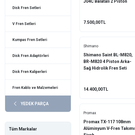
J04C Balatalı 2 Piston
Sol-Ön Hidrolik Fren Seti
Disk Fren Setleri
Magura
Promax
7.500,00TL
V Fren Setleri
QRD
Kumpas Fren Setleri
Rambomil
Shimano
Shimano Saint BL-M820,
Disk Fren Adaptörleri
Rectus
BR-M820 4 Piston Arka-
Sağ Hidrolik Fren Seti
Saccon
Disk Fren Kaliperleri
Shimano
Fren Kablo ve Malzemeleri
14.400,00TL
Toopre
YEDEK PARÇA
Würth
Promax
Xlc
Promax TX-117 108mm
Alüminyum V-Fren Takımı
Tüm Markalar