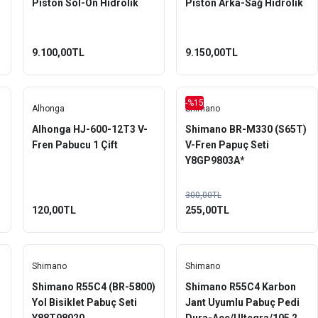
Piston Sol-Ön Hidrolik
Piston Arka-Sağ Hidrolik
Fren Seti
Fren Seti
9.100,00TL
9.150,00TL
-%15
Alhonga
Shimano
Alhonga HJ-600-12T3 V-
Shimano BR-M330 (S65T)
Fren Pabucu 1 Çift
V-Fren Papuç Seti
Y8GP9803A*
300,00TL
120,00TL
255,00TL
Shimano
Shimano
Shimano R55C4 (BR-5800)
Shimano R55C4 Karbon
Yol Bisiklet Pabuç Seti
Jant Uyumlu Pabuç Pedi