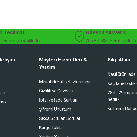
n Teslimat
Güvenli Alışveriş
lerimiz için stokludur
256 BIT SSL Sertifika ile G
letişim
Müşteri Hizmetleri &
Bilgi Alanı
Yardım
Nasıl ürün iade
Mesafeli Satış Sözleşmesi
Kaç tane lastik
Gizlilik ve Güvenlik
arı
28 ile 29 inç ar
nedir?
İptal ve İade Şartları
imiz
Kullanım Rehbe
Şifremi Unuttum
Sıkça Sorulan Sorular
Kargo Takibi
Yardım Sayfası