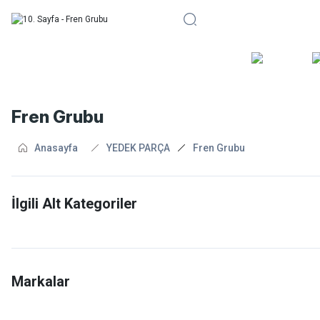
BİSİKLE
Fren Grubu
Anasayfa
YEDEK PARÇA
Fren Grubu
İlgili Alt Kategoriler
Fren Kolları
V Fren Pabuçları
Markalar
Yol Bisiklet Pabuçları
Akantor