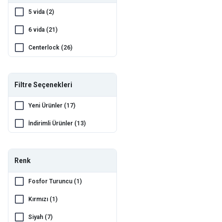
Magura (3)
5 vida (2)
Promax (1)
6 vida (21)
QRD (5)
Centerlock (26)
Rambomil (1)
Rectus (1)
Filtre Seçenekleri
Saccon (2)
Yeni Ürünler (17)
Shimano (178)
İndirimli Ürünler (13)
Toopre (1)
Würth (2)
Renk
Xlc (8)
Fosfor Turuncu (1)
Kırmızı (1)
Siyah (7)