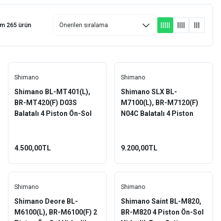
am 265 ürün
Shimano
Shimano
Shimano BL-MT401(L),
Shimano SLX BL-
BR-MT420(F) D03S
M7100(L), BR-M7120(F)
Balatalı 4 Piston Ön-Sol
N04C Balatalı 4 Piston
Hidrolik Fren Seti
Sol-Ön Hidrolik Fren Seti
4.500,00TL
9.200,00TL
Shimano
Shimano
Shimano Deore BL-
Shimano Saint BL-M820,
M6100(L), BR-M6100(F) 2
BR-M820 4 Piston Ön-Sol