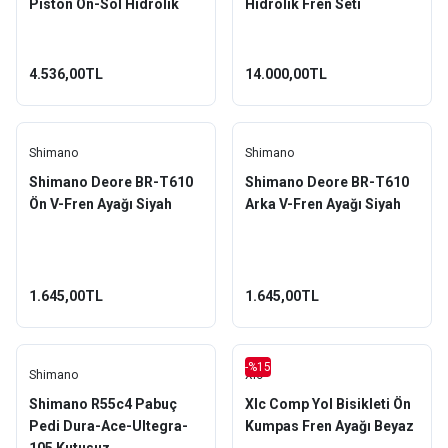
Piston Ön-Sol Hidrolik
Hidrolik Fren Seti
Fren Seti
4.536,00TL
14.000,00TL
Shimano
Shimano
Shimano Deore BR-T610
Shimano Deore BR-T610
Ön V-Fren Ayağı Siyah
Arka V-Fren Ayağı Siyah
1.645,00TL
1.645,00TL
-%15
Shimano
Xlc
Shimano R55c4 Pabuç
Xlc Comp Yol Bisikleti Ön
Pedi Dura-Ace-Ultegra-
Kumpas Fren Ayağı Beyaz