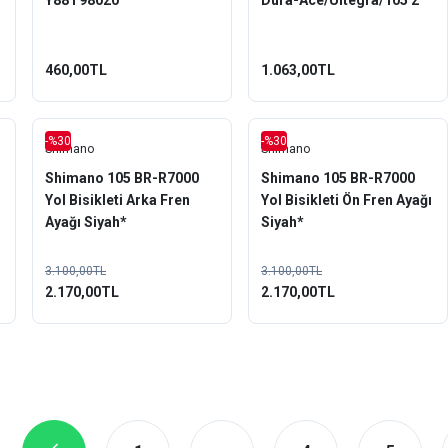
Y88T98020
Dura-Ace/Ultegra/105 2
Çift Y8L298072
460,00TL
1.063,00TL
-%30
-%30
Shimano
Shimano
Shimano 105 BR-R7000
Shimano 105 BR-R7000
Yol Bisikleti Arka Fren
Yol Bisikleti Ön Fren Ayağı
Ayağı Siyah*
Siyah*
3.100,00TL
3.100,00TL
2.170,00TL
2.170,00TL