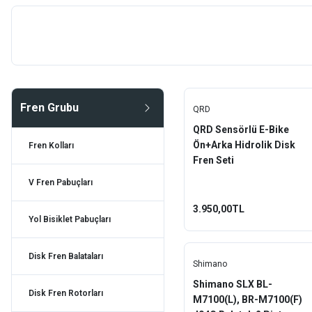
Disk Fren Balataları
Alhonga
Disk Fren Rotorları
Baradine
Disk Fren Setleri
Ctancto
V Fren Setleri
Fren Grubu
Double Tree
QRD
Kumpas Fren Setleri
QRD Sensörlü E-Bike
Epic
Disk Fren Adaptörleri
Ön+Arka Hidrolik Disk
Fren Kolları
Fren Seti
Evo
Disk Fren Kaliperleri
V Fren Pabuçları
EZmtb
Fren Kablo ve Malzemeleri
3.950,00TL
Yol Bisiklet Pabuçları
Fonte
Impact
Disk Fren Balataları
Shimano
JAK
Shimano SLX BL-
Disk Fren Rotorları
M7100(L), BR-M7100(F)
Logan