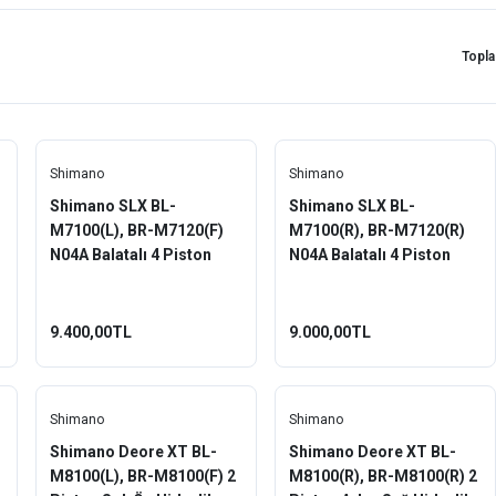
Topl
Shimano
Shimano
Shimano SLX BL-
Shimano SLX BL-
M7100(L), BR-M7120(F)
M7100(R), BR-M7120(R)
N04A Balatalı 4 Piston
N04A Balatalı 4 Piston
Sol-Ön Hidrolik Fren Seti
Sağ-Arka Hidrolik Fren
Seti
9.400,00TL
9.000,00TL
Shimano
Shimano
Shimano Deore XT BL-
Shimano Deore XT BL-
M8100(L), BR-M8100(F) 2
M8100(R), BR-M8100(R) 2