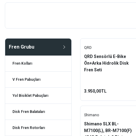
Disk Fren Balataları
Alhonga
Disk Fren Rotorları
Baradine
Disk Fren Setleri
Ctancto
V Fren Setleri
Fren Grubu
Double Tree
QRD
Kumpas Fren Setleri
QRD Sensörlü E-Bike
Epic
Disk Fren Adaptörleri
Ön+Arka Hidrolik Disk
Fren Kolları
Fren Seti
Evo
Disk Fren Kaliperleri
V Fren Pabuçları
EZmtb
Fren Kablo ve Malzemeleri
3.950,00TL
Yol Bisiklet Pabuçları
Fonte
Impact
Disk Fren Balataları
Shimano
JAK
Shimano SLX BL-
Disk Fren Rotorları
M7100(L), BR-M7100(F)
Logan