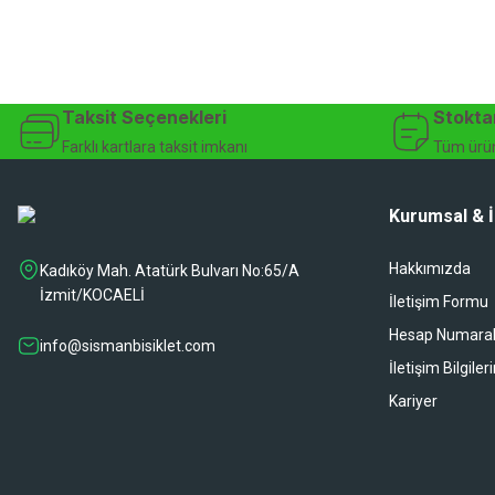
Taksit Seçenekleri
Stokta
Farklı kartlara taksit imkanı
Tüm ürün
Kurumsal & İ
Hakkımızda
Kadıköy Mah. Atatürk Bulvarı No:65/A
İzmit/KOCAELİ
İletişim Formu
Hesap Numaral
info@sismanbisiklet.com
İletişim Bilgiler
Kariyer