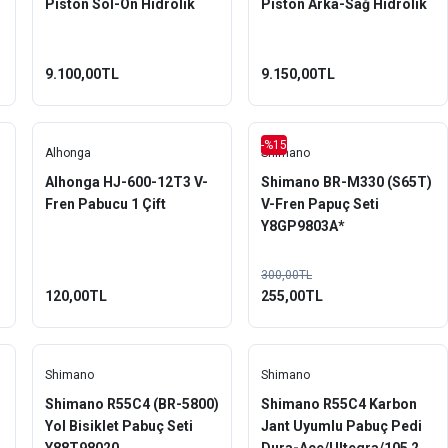
Piston Sol-Ön Hidrolik
Piston Arka-Sağ Hidrolik
Fren Seti
Fren Seti
9.100,00TL
9.150,00TL
-%15
Alhonga
Shimano
Alhonga HJ-600-12T3 V-
Shimano BR-M330 (S65T)
Fren Pabucu 1 Çift
V-Fren Papuç Seti
Y8GP9803A*
300,00TL
120,00TL
255,00TL
Shimano
Shimano
Shimano R55C4 (BR-5800)
Shimano R55C4 Karbon
Yol Bisiklet Pabuç Seti
Jant Uyumlu Pabuç Pedi