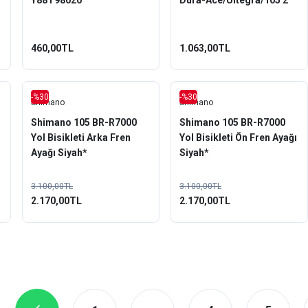
Y88T98020
Dura-Ace/Ultegra/105 2
Çift Y8L298072
460,00TL
1.063,00TL
-%30
-%30
Shimano
Shimano
Shimano 105 BR-R7000
Shimano 105 BR-R7000
Yol Bisikleti Arka Fren
Yol Bisikleti Ön Fren Ayağı
Ayağı Siyah*
Siyah*
3.100,00TL
3.100,00TL
2.170,00TL
2.170,00TL