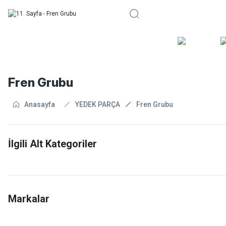
BİSİKLE
Fren Grubu
Anasayfa
YEDEK PARÇA
Fren Grubu
İlgili Alt Kategoriler
Fren Kolları
V Fren Pabuçları
Markalar
Yol Bisiklet Pabuçları
Akantor