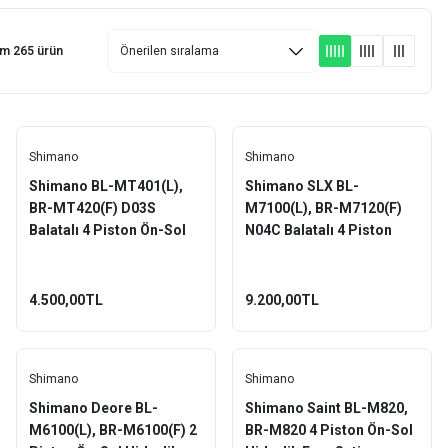
am 265 ürün
Shimano
Shimano
Shimano BL-MT401(L),
Shimano SLX BL-
BR-MT420(F) D03S
M7100(L), BR-M7120(F)
Balatalı 4 Piston Ön-Sol
N04C Balatalı 4 Piston
Hidrolik Fren Seti
Sol-Ön Hidrolik Fren Seti
4.500,00TL
9.200,00TL
Shimano
Shimano
Shimano Deore BL-
Shimano Saint BL-M820,
M6100(L), BR-M6100(F) 2
BR-M820 4 Piston Ön-Sol