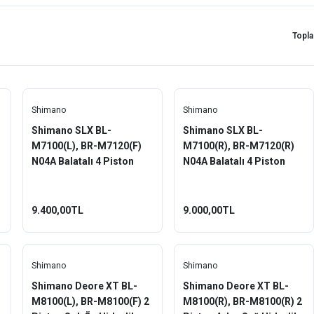
Topl
Shimano
Shimano
Shimano SLX BL-
Shimano SLX BL-
M7100(L), BR-M7120(F)
M7100(R), BR-M7120(R)
N04A Balatalı 4 Piston
N04A Balatalı 4 Piston
Sol-Ön Hidrolik Fren Seti
Sağ-Arka Hidrolik Fren
Seti
9.400,00TL
9.000,00TL
Shimano
Shimano
Shimano Deore XT BL-
Shimano Deore XT BL-
M8100(L), BR-M8100(F) 2
M8100(R), BR-M8100(R) 2