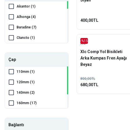
Siyah
Akantor (1)
Alhonga (4)
400,00TL
Baradine (7)
Ctancto (1)
-%15
Xlc
Double Tree (6)
Xlc Comp Yol Bisikleti
Arka Kumpas Fren Ayağı
Epic (1)
Çap
Beyaz
Evo (2)
110mm (1)
800,00TL
EZmtb (23)
120mm (1)
680,00TL
Fonte (1)
140mm (2)
Impact (14)
160mm (17)
JAK (1)
180mm (20)
Logan (1)
203mm (8)
Bağlantı