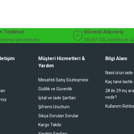
n Teslimat
Güvenli Alışveriş
lerimiz için stokludur
256 BIT SSL Sertifika ile G
letişim
Müşteri Hizmetleri &
Bilgi Alanı
Yardım
Nasıl ürün iade
Mesafeli Satış Sözleşmesi
Kaç tane lastik
Gizlilik ve Güvenlik
arı
28 ile 29 inç ar
nedir?
İptal ve İade Şartları
imiz
Kullanım Rehbe
Şifremi Unuttum
Sıkça Sorulan Sorular
Kargo Takibi
Yardım Sayfası