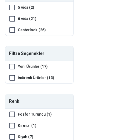
Magura (3)
5 vida (2)
Promax (1)
6 vida (21)
QRD (5)
Centerlock (26)
Rambomil (1)
Rectus (1)
Filtre Seçenekleri
Saccon (2)
Yeni Ürünler (17)
Shimano (178)
İndirimli Ürünler (13)
Toopre (1)
Würth (2)
Renk
Xlc (8)
Fosfor Turuncu (1)
Kırmızı (1)
Siyah (7)