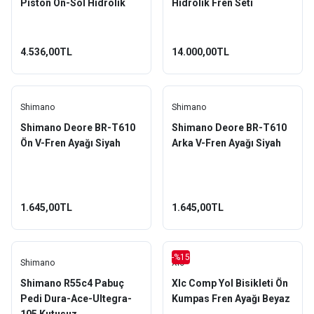
Piston Ön-Sol Hidrolik
Hidrolik Fren Seti
Fren Seti
4.536,00TL
14.000,00TL
Shimano
Shimano
Shimano Deore BR-T610
Shimano Deore BR-T610
Ön V-Fren Ayağı Siyah
Arka V-Fren Ayağı Siyah
1.645,00TL
1.645,00TL
-%15
Shimano
Xlc
Shimano R55c4 Pabuç
Xlc Comp Yol Bisikleti Ön
Pedi Dura-Ace-Ultegra-
Kumpas Fren Ayağı Beyaz