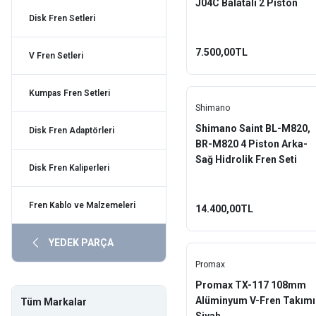
J04C Balatalı 2 Piston
Sol-Ön Hidrolik Fren Seti
Disk Fren Setleri
Magura
Promax
7.500,00TL
V Fren Setleri
QRD
Kumpas Fren Setleri
Rambomil
Shimano
Shimano Saint BL-M820,
Disk Fren Adaptörleri
Rectus
BR-M820 4 Piston Arka-
Sağ Hidrolik Fren Seti
Saccon
Disk Fren Kaliperleri
Shimano
Fren Kablo ve Malzemeleri
14.400,00TL
Toopre
YEDEK PARÇA
Würth
Promax
Xlc
Promax TX-117 108mm
Alüminyum V-Fren Takımı
Tüm Markalar