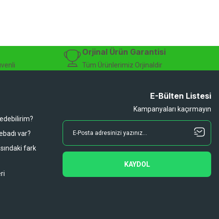
Orjinal Ürün Garantisi
üvenli
Tüm Ürünlerimiz Orjinaldir
E-Bülten Listesi
Kampanyaları kaçırmayın
 edebilirim?
 ebadı var?
asındaki fark
KAYDOL
ri