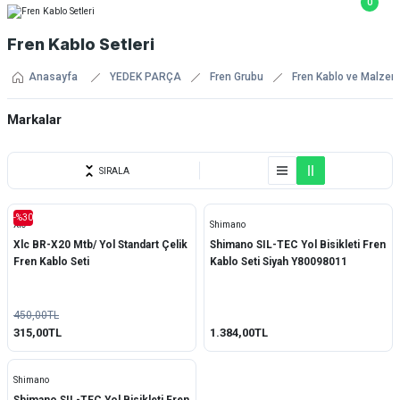
0
Fren Kablo Setleri
Anasayfa
YEDEK PARÇA
Fren Grubu
Fren Kablo ve Malzem
Markalar
Shimano
SIRALA
Xlc
-%30
Xlc
Shimano
Xlc BR-X20 Mtb/ Yol Standart Çelik
Shimano SIL-TEC Yol Bisikleti Fren
Fren Kablo Seti
Kablo Seti Siyah Y80098011
450,00TL
315,00TL
1.384,00TL
Shimano