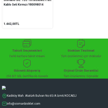
Shimano SIL-TEC Yol Bisikleti Fren
Kablo Seti Kırmızı Y80098014
1.442,00TL
Taksit Seçenekleri
Stoktan Teslimat
Farklı kartlara taksit imkanı
Tüm ürünlerimiz için stokludur
Güvenli Alışveriş
Orjinal Ürün Garantisi
256 BIT SSL Sertifika ile Güvenli
Tüm Ürünlerimiz Orjinaldir
Kadıköy Mah. Atatürk Bulvarı No:65/A İzmit/KOCAELİ
info@sismanbisiklet.com