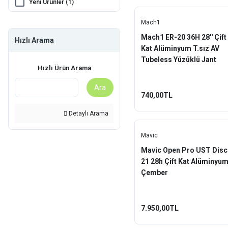
Yeni Ürünler (1)
Mach1
Mach1 ER-20 36H 28'' Çift
Hızlı Arama
Kat Alüminyum T.sız AV
Tubeless Yüzüklü Jant
Hızlı Ürün Arama
Çemberi Siyah
Ara
740,00TL
Detaylı Arama
Mavic
Mavic Open Pro UST Disc
21 28h Çift Kat Alüminyu
Çember
7.950,00TL