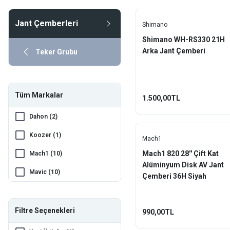
Mavic
Jant Çemberleri
Rodi
Shimano
Shimano WH-RS330 21H
Shimano
Arka Jant Çemberi
Teker Grubu
Tüm Markalar
1.500,00TL
Dahon (2)
Koozer (1)
Mach1
Mach1 820 28'' Çift Kat
Mach1 (10)
Alüminyum Disk AV Jant
Mavic (10)
Çemberi 36H Siyah
Rodi (3)
Shimano (2)
Filtre Seçenekleri
990,00TL