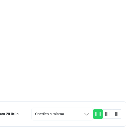
Favorilerim
Giriş Yap
Sepetim
E-
İM
SCOOTER
lam 28 ürün