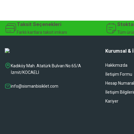
Taksit Seçenekleri
Stokta
Farklı kartlara taksit imkanı
Tüm ürün
Kurumsal & İ
Hakkımızda
Kadıköy Mah. Atatürk Bulvarı No:65/A
İzmit/KOCAELİ
İletişim Formu
Hesap Numaral
info@sismanbisiklet.com
İletişim Bilgiler
Kariyer