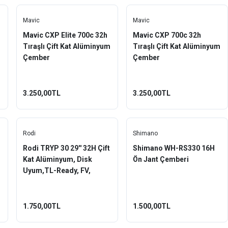
Mavic
Mavic
Mavic CXP Elite 700c 32h
Mavic CXP 700c 32h
m
Tıraşlı Çift Kat Alüminyum
Tıraşlı Çift Kat Alüminyum
Çember
Çember
3.250,00TL
3.250,00TL
Rodi
Shimano
Rodi TRYP 30 29'' 32H Çift
Shimano WH-RS330 16H
Kat Alüminyum, Disk
Ön Jant Çemberi
Uyum,TL-Ready, FV,
Yüzüklü Jant Çemberi
Siyah
1.750,00TL
1.500,00TL