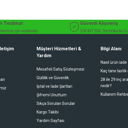
n Teslimat
Güvenli Alışveriş
lerimiz için stokludur
256 BIT SSL Sertifika ile G
letişim
Müşteri Hizmetleri &
Bilgi Alanı
Yardım
Nasıl ürün iade
Mesafeli Satış Sözleşmesi
Kaç tane lastik
Gizlilik ve Güvenlik
arı
28 ile 29 inç ar
nedir?
İptal ve İade Şartları
imiz
Kullanım Rehbe
Şifremi Unuttum
Sıkça Sorulan Sorular
Kargo Takibi
Yardım Sayfası