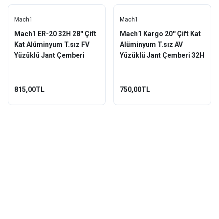
Mach1
Mach1
Mach1 ER-20 32H 28'' Çift
Mach1 Kargo 20'' Çift Kat
Kat Alüminyum T.sız FV
Alüminyum T.sız AV
Yüzüklü Jant Çemberi
Yüzüklü Jant Çemberi 32H
Gümüş
Siyah
815,00TL
750,00TL