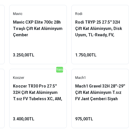
Mavic
Rodi
Mavic CXP Elite 700c 28h
Rodi TRYP 25 27.5'' 32H
Tıraşlı Çift Kat Alüminyum
Çift Kat Alüminyum, Disk
Çember
Uyum, TL-Ready, FV,
Yüzüklü Jant Çemberi
Siyah
3.250,00TL
1.750,00TL
Yeni
Koozer
Mach1
Koozer TR30 Pro 27.5''
Mach1 Gravel 32H 28''-29''
32H Çift Kat Alüminyum
Çift Kat Alüminyum T.sız
T.sız FV Tubeless XC, AM,
FV Jant Çemberi Siyah
DH, FR Jant Çemberi
Siyah
3.400,00TL
975,00TL