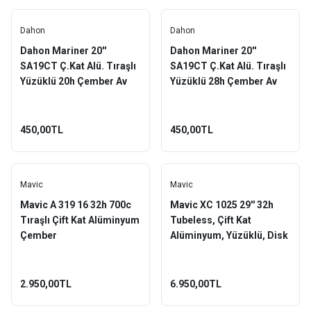
Dahon
Dahon
Dahon Mariner 20''
Dahon Mariner 20''
SA19CT Ç.Kat Alü. Tıraşlı
SA19CT Ç.Kat Alü. Tıraşlı
Yüzüklü 20h Çember Av
Yüzüklü 28h Çember Av
450,00TL
450,00TL
Mavic
Mavic
Mavic A 319 16 32h 700c
Mavic XC 1025 29'' 32h
Tıraşlı Çift Kat Alüminyum
Tubeless, Çift Kat
Çember
Alüminyum, Yüzüklü, Disk
Uyum, FV, Jant Çemberi
Siyah
2.950,00TL
6.950,00TL