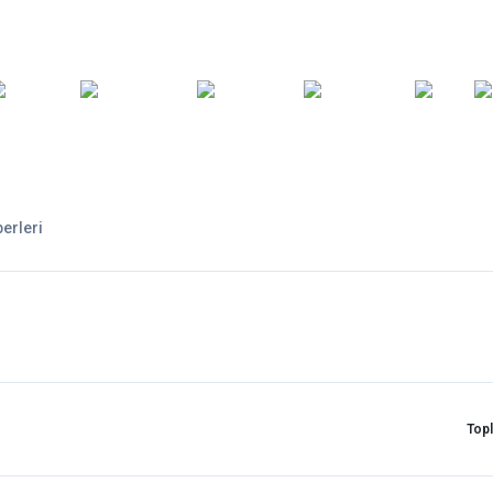
ARA
YEDEK
T
AKSESUARLAR
ASKI/TAŞIMA
TAMİR/BAKIM
GİY
PARÇA
erleri
Top