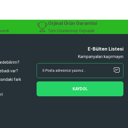
Orjinal Ürün Garantisi
üvenli
Tüm Ürünlerimiz Orjinaldir
E-Bülten Listesi
Kampanyaları kaçırmayın
 edebilirim?
 ebadı var?
asındaki fark
KAYDOL
ri