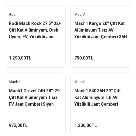
Rodi
Mach1
Rodi Black Rock 27.5'' 32H
Mach1 Kargo 20'' Çift Kat
Çift Kat Alüminyum, Disk
Alüminyum T.sız AV
Uyum, FV, Yüzüklü Jant
Yüzüklü Jant Çemberi 36H
Çemberi Siyah
Siyah
1.290,00TL
750,00TL
Mach1
Mach1
Mach1 Gravel 24H 28''-29''
Mach1 840 36H 29'' Çift
Çift Kat Alüminyum T.sız
Kat Alüminyum T.lı AV
FV Jant Çemberi Siyah
Yüzüklü Jant Çemberi
Siyah
975,00TL
1.200,00TL