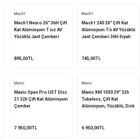
Mach1
Mach1
Mach1 Neuro 26'' 36H Çift
Mach1 240 26'' Çift Kat
Kat Alüminyum T.sız AV
Alüminyum T.lı AV Yüzüklü
Yüzüklü Jant Çemberi
Jant Çemberi 36H Siyah
Siyah
895,00TL
745,00TL
Mavic
Mavic
Mavic Open Pro UST Disc
Mavic XM 1030 29'' 32h
m
21 32h Çift Kat Alüminyum
Tubeless, Çift Kat
Çember
Alüminyum, Yüzüklü, Disk
Uyum, FV, Jant Çemberi
Siyah
7.950,00TL
6.950,00TL