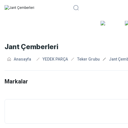
BİSİKLE
Jant Çemberleri
Anasayfa
YEDEK PARÇA
Teker Grubu
Jant Çemb
Markalar
Dahon
Koozer
Mach1