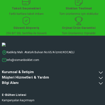
Taksit Seçenekleri
Stoktan Teslimat
Farklı kartlara taksit imkanı
Tüm ürünlerimiz için stokludur
Güvenli Alışveriş
Orjinal Ürün Garantisi
256 BIT SSL Sertifika ile Güvenli
Tüm Ürünlerimiz Orjinaldir
Kadıköy Mah. Atatürk Bulvarı No:65/A İzmit/KOCAELİ
info@sismanbisiklet.com
Kurumsal & İletişim
Müşteri Hizmetleri & Yardım
Bilgi Alanı
E-Bülten Listesi
Kampanyaları kaçırmayın