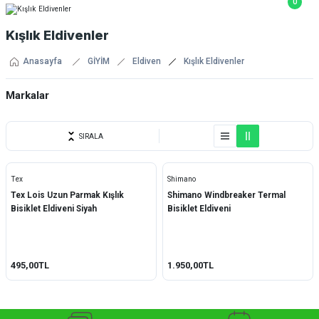
0
Kışlık Eldivenler
Anasayfa
GİYİM
Eldiven
Kışlık Eldivenler
Markalar
Shimano
SIRALA
Tex
Tex
Shimano
Tex Lois Uzun Parmak Kışlık
Shimano Windbreaker Termal
Bisiklet Eldiveni Siyah
Bisiklet Eldiveni
495,00TL
1.950,00TL